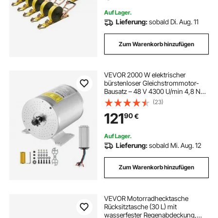
Auf Lager.
Lieferung:
sobald Di. Aug. 11
Zum Warenkorb hinzufügen
VEVOR 2000 W elektrischer
bürstenloser Gleichstrommotor-
Bausatz – 48 V 4300 U/min 4,8 Nm
Elektromotor mit verbessertem
(23)
Drehzahlregler, Ideal für Go Karts E-
121
90
€
Bike Motorrad Roller
Auf Lager.
Lieferung:
sobald Mi. Aug. 12
Zum Warenkorb hinzufügen
VEVOR Motorradhecktasche
Rücksitztasche (30 L) mit
wasserfester Regenabdeckung,