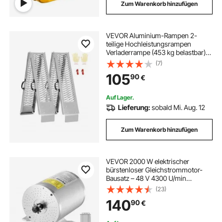
Zum Warenkorb hinzufügen
VEVOR Aluminium-Rampen 2-
teilige Hochleistungsrampen
Verladerrampe (453 kg belastbar)
mit breiterer Rampenoberfläche,
(7)
universelle stabile Laderampe mit
105
90
€
Griffen, für ATV UTV Motorrad
Elektrofahrrad
Auf Lager.
Lieferung:
sobald Mi. Aug. 12
Zum Warenkorb hinzufügen
VEVOR 2000 W elektrischer
bürstenloser Gleichstrommotor-
Bausatz – 48 V 4300 U/min
Elektromotor mit verbessertem
(23)
Drehzahlregler und Gasgriff-
140
90
€
Bausatz für Go Karts E-Bike
Motorrad Roller DIY