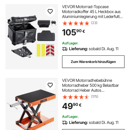
VEVOR Motorrad-Topcase
Motorradkoffer 45 L Heckbox aus
Aluminiumlegierung mit Lederfutter,
abnehmbare Motorrad-Topbox mit
(23)
Schloss & Rückenpolster,
105
90
€
Helmkoffer (435 x 378 x 348 mm)
Schwarz
Auf Lager.
Lieferung:
sobald Di. Aug. 11
Zum Warenkorb hinzufügen
VEVOR Motorradhebebühne
Motorradheber 500 kg Belastbar
Motorrad Heber Autos
Montagebock Motorrad,
(175)
Einstellbare 95-350 mm
49
90
€
Montagebock Motorradlift,
Motoständer Reparatur in Garage &
Außenbereichen
Auf Lager.
Lieferung:
sobald Di. Aug. 11