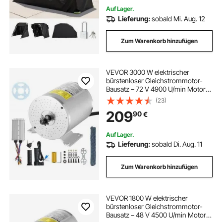
Belüftungsfenstern, Schwarz
Auf Lager.
Lieferung:
sobald Mi. Aug. 12
Zum Warenkorb hinzufügen
VEVOR 3000 W elektrischer
bürstenloser Gleichstrommotor-
Bausatz – 72 V 4900 U/min Motor
mit verbessertem Drehzahlregler
(23)
und Gasgriff-Bausatz für Go Karts
209
90
€
E-Bike Motorrad Roller Heimwerker
Auf Lager.
Lieferung:
sobald Di. Aug. 11
Zum Warenkorb hinzufügen
VEVOR 1800 W elektrischer
bürstenloser Gleichstrommotor-
Bausatz – 48 V 4500 U/min Motor,