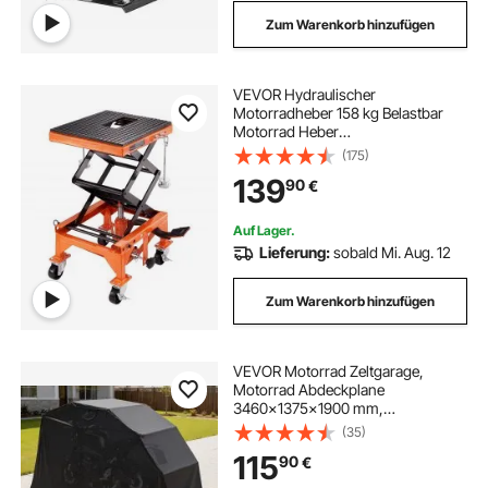
Zum Warenkorb hinzufügen
VEVOR Hydraulischer
Motorradheber 158 kg Belastbar
Motorrad Heber
Motorradhebebühne Montagebock
(175)
Motorrad, Einstellbare 350-905
139
90
€
mm Montagebock Motorradlift,
Motoständer in Garage &
Außenbereichen
Auf Lager.
Lieferung:
sobald Mi. Aug. 12
Zum Warenkorb hinzufügen
VEVOR Motorrad Zeltgarage,
Motorrad Abdeckplane
3460x1375x1900 mm,
Motorradgarage mit
(35)
Sicherheitsschloss, 600D Oxford-
115
90
€
Klappzelt, Allwetter-
Motorradabdeckung mit