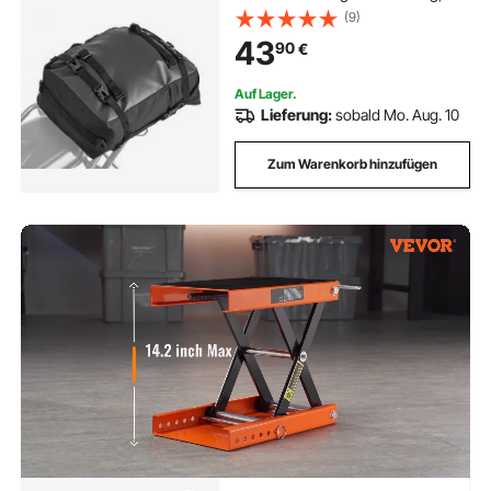
Motorrad-Gepäckaufbewahrung,
(9)
Gepäckträgertasche mit
43
90
€
Schultergurt universell passende
Heckträger Motorradgepäck
Auf Lager.
Lieferung:
sobald Mo. Aug. 10
Zum Warenkorb hinzufügen