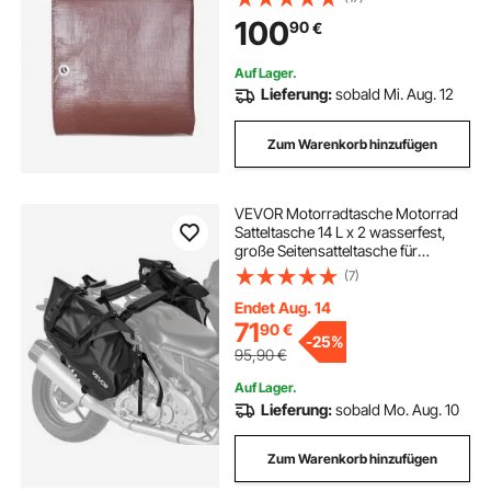
Wasserdicht UV-beständig zum
100
90
€
Abdecken von Wohnmobils Autos
Motorrads Gartenmöbel Braun
Auf Lager.
Lieferung:
sobald Mi. Aug. 12
Zum Warenkorb hinzufügen
VEVOR Motorradtasche Motorrad
Satteltasche 14 L x 2 wasserfest,
große Seitensatteltasche für
Motorradgepäck,
(7)
Gepäckaufbewahrung mit unterem
Gurt, Schwarz Seitentasche
Endet Aug. 14
Outdoor Sport
71
90
€
-
25%
95,90
€
Auf Lager.
Lieferung:
sobald Mo. Aug. 10
Zum Warenkorb hinzufügen