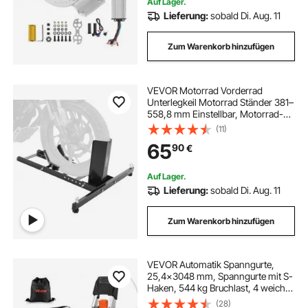
Auf Lager.
Lieferung:
sobald Di. Aug. 11
Zum Warenkorb hinzufügen
VEVOR Motorrad Vorderrad
Unterlegkeil Motorrad Ständer 381–
558,8 mm Einstellbar, Motorrad-
Unterlegkeilständer Tragfähigkeit
(11)
816,5 kg, Geeignet für 76,2–203,2
65
90
€
mm Reifenbreite Vorne Paddock
Ständer
Auf Lager.
Lieferung:
sobald Di. Aug. 11
Zum Warenkorb hinzufügen
VEVOR Automatik Spanngurte,
25,4x3048 mm, Spanngurte mit S-
Haken, 544 kg Bruchlast, 4 weiche
Schlaufen, Ratschenmechanismus
(28)