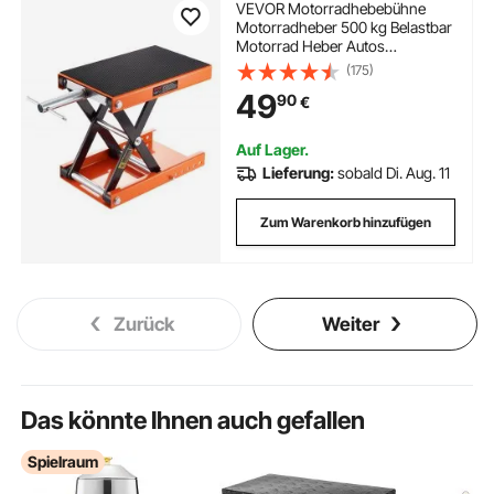
VEVOR Motorradhebebühne
Motorradheber 500 kg Belastbar
Motorrad Heber Autos
Montagebock Motorrad,
(175)
Einstellbare 95-350 mm
49
90
€
Montagebock Motorradlift,
Motoständer Reparatur in
Garage & Außenbereichen
Auf Lager.
Lieferung:
sobald Di. Aug. 11
Zum Warenkorb hinzufügen
Zurück
Weiter
Das könnte Ihnen auch gefallen
Spielraum