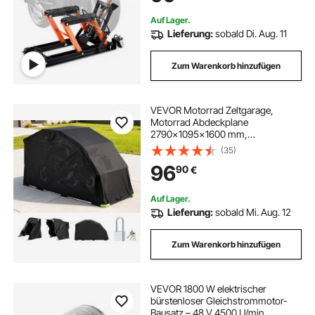
Motoständer in Garage &
Außenbereichen
Auf Lager.
Lieferung:
sobald Di. Aug. 11
Zum Warenkorb hinzufügen
VEVOR Motorrad Zeltgarage,
Motorrad Abdeckplane
2790x1095x1600 mm,
Motorradgarage mit
(35)
Sicherheitsschloss, 600D Oxford-
96
90
€
Klappzelt, Allwetter-
Motorradabdeckung mit
Belüftungsfenstern, Schwarz
Auf Lager.
Lieferung:
sobald Mi. Aug. 12
Zum Warenkorb hinzufügen
VEVOR 1800 W elektrischer
bürstenloser Gleichstrommotor-
Bausatz – 48 V 4500 U/min