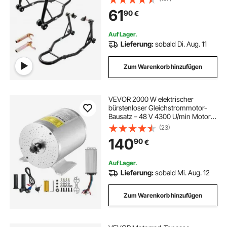
230–330 mm / 165–240 mm
61
90
€
Rollbarer Montageständer
Montagelift Montageheber
Auf Lager.
Lieferung:
sobald Di. Aug. 11
Zum Warenkorb hinzufügen
VEVOR 2000 W elektrischer
bürstenloser Gleichstrommotor-
Bausatz – 48 V 4300 U/min Motor
mit verbessertem Drehzahlregler
(23)
und Gasgriff-Bausatz für Go Karts
140
90
€
E-Bike Motorrad Roller DIY
Auf Lager.
Lieferung:
sobald Mi. Aug. 12
Zum Warenkorb hinzufügen