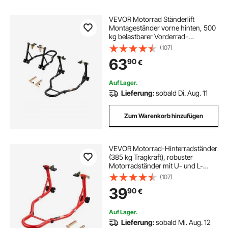
VEVOR Motorrad Ständerlift
Montageständer vorne hinten, 500
kg belastbarer Vorderrad-
Doppelgabelständer, Hinterrad-
(107)
U+L-Gabel-Schwingarm-
63
90
€
Spulenständer, Motorradheber für
die meisten Motorräder
Auf Lager.
Lieferung:
sobald Di. Aug. 11
Zum Warenkorb hinzufügen
VEVOR Motorrad-Hinterradständer
(385 kg Tragkraft), robuster
Motorradständer mit U- und L-
Gabelschwingenspule,
(107)
verstellbarer Motorrad-
39
90
€
Hebeständer für Suzuki Yamaha
Honda Kawasaki, rot
Auf Lager.
Lieferung:
sobald Mi. Aug. 12