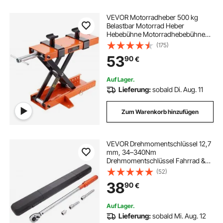
VEVOR Motorradheber 500 kg
Belastbar Motorrad Heber
Hebebühne Motorradhebebühne
Montagebock Motorrad,
(175)
Einstellbare Motorradheber
53
90
€
Montagebock Motorradlift,
Motoständer in Garage &
Außenbereichen
Auf Lager.
Lieferung:
sobald Di. Aug. 11
Zum Warenkorb hinzufügen
VEVOR Drehmomentschlüssel 12,7
mm, 34–340Nm
Drehmomentschlüssel Fahrrad &
Motorrad Set, ± 3%
(52)
Fehlergenauigkeit 2
38
90
€
Verlängerungsstangen 127 &
76.2mm, 12,7-6,35 mm Adapter, 72
Zähne Ratschenkopf Einstellbar
Auf Lager.
Lieferung:
sobald Mi. Aug. 12