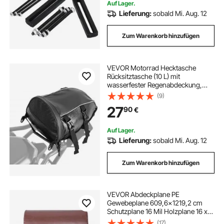
Auf Lager.
Lieferung:
sobald Mi. Aug. 12
Zum Warenkorb hinzufügen
VEVOR Motorrad Hecktasche
Rücksitztasche (10 L) mit
wasserfester Regenabdeckung,
Motorrad-Gepäckaufbewahrung,
(9)
Gepäckträgertasche mit
27
90
€
Schultergurt & Innentasche,
Motorradgepäck Schwarz
Auf Lager.
Lieferung:
sobald Mi. Aug. 12
Zum Warenkorb hinzufügen
VEVOR Abdeckplane PE
Gewebeplane 609,6x1219,2 cm
Schutzplane 16 Mil Holzplane 16 x
16-Gewebe Gartenplane
(17)