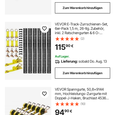
Zum Warenkorb hinzufügen
VEVOR E-Track-Zurrschienen-Set,
6er-Pack 1,5 m, 26-tlg. Zubehör,
inkl. 2 Ratschengurten & 6 O-
Ringen & 6 Zurrgurten mit D-Ring &
(2)
12 Endkappen, für Garagen,
115
90
€
Lieferwagen, Anhänger,
Motorräder
Auf Lager.
Lieferung:
sobald Do. Aug. 13
Zum Warenkorb hinzufügen
VEVOR Spanngurte, 50,8x9144
mm, Hochleistungs-Zurrgurte mit
Doppel-J-Haken, Bruchlast 4536
kg, Ratschenmechanismus für
(10)
Umzüge, Anhänger, Motorräder,
94
90
€
Kajaks, Autodächer, 10er-Pack