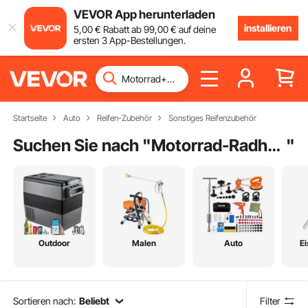
VEVOR App herunterladen
installieren
5
,00
€
Rabatt ab
99
,00
€
auf deine
ersten 3 App-Bestellungen.
Startseite
Auto
Reifen-Zubehör
Sonstiges Reifenzubehör
Suchen Sie nach "
Motorrad-Radheber
"
Outdoor
Malen
Auto
E
Sortieren nach:
Beliebt
Filter