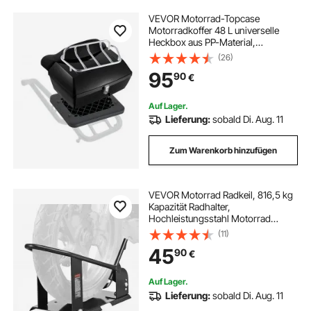
VEVOR Motorrad-Topcase
Motorradkoffer 48 L universelle
Heckbox aus PP-Material,
wasserdichte & abnehmbare
(26)
Motorrad-Topbox mit
95
90
€
Mehrlochboden & Regal Helmkoffer
(565 x 500 x 380 mm)
Auf Lager.
Lieferung:
sobald Di. Aug. 11
Zum Warenkorb hinzufügen
VEVOR Motorrad Radkeil, 816,5 kg
Kapazität Radhalter,
Hochleistungsstahl Motorrad
Vorderradständer mit 3
(11)
verstellbaren Löchern, für 381–
45
90
€
533,4 mm Off-Road Motorräder,
Standard Motorräder
Auf Lager.
Lieferung:
sobald Di. Aug. 11