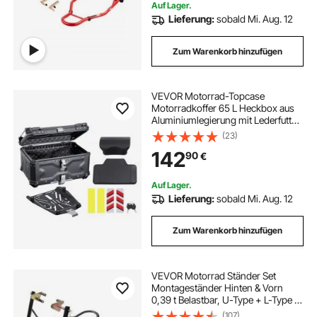
Auf Lager.
Lieferung:
sobald Mi. Aug. 12
Zum Warenkorb hinzufügen
VEVOR Motorrad-Topcase
Motorradkoffer 65 L Heckbox aus
Aluminiumlegierung mit Lederfutter,
abnehmbare Motorrad-Topbox mit
(23)
Schloss & Rückenpolster,
142
90
€
Helmkoffer (565 x 500 x 380 mm)
Schwarz
Auf Lager.
Lieferung:
sobald Mi. Aug. 12
Zum Warenkorb hinzufügen
VEVOR Motorrad Ständer Set
Montageständer Hinten & Vorn
0,39 t Belastbar, U-Type + L-Type +
Doppelgabelköpfe, 225–350 mm /
(107)