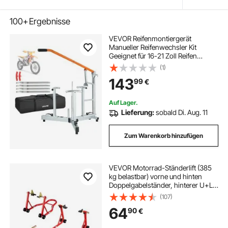
100+
Ergebnisse
VEVOR Reifenmontiergerät
Manueller Reifenwechsler Kit
Geeignet für 16-21 Zoll Reifen
15/17/20/25 mm Achsen,
(1)
Radmontagehilfe für Outdoor &
143
99
€
Mobile Reparaturen von
Universalen Motorräder Fahrräder
Auf Lager.
Lieferung:
sobald Di. Aug. 11
Zum Warenkorb hinzufügen
VEVOR Motorrad-Ständerlift (385
kg belastbar) vorne und hinten
Doppelgabelständer, hinterer U+L-
Gabel-Schwingarm-Spulenständer,
(107)
für die meisten Motorräder von
64
90
€
Yamaha Honda Kawasaki Suzuki,
rot