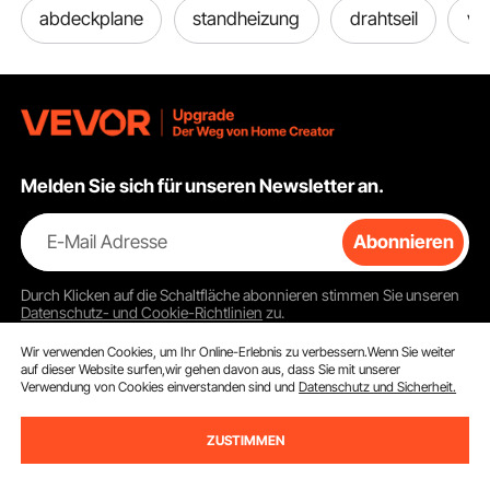
abdeckplane
standheizung
drahtseil
va
Melden Sie sich für unseren Newsletter an.
E-Mail Adresse
Abonnieren
Durch Klicken auf die Schaltfläche
abonnieren
stimmen Sie unseren
Datenschutz- und Cookie-Richtlinien
zu.
Wir verwenden Cookies, um Ihr Online-Erlebnis zu verbessern.Wenn Sie weiter
auf dieser Website surfen,wir gehen davon aus, dass Sie mit unserer
Verwendung von Cookies einverstanden sind und
Datenschutz und Sicherheit.
Kundenservice
ZUSTIMMEN
Kontaktieren Sie uns