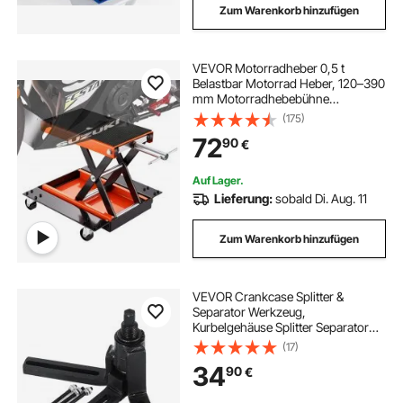
Zum Warenkorb hinzufügen
VEVOR Motorradheber 0,5 t
Belastbar Motorrad Heber, 120–390
mm Motorradhebebühne
Montagebock Motorrad,
(175)
Einstellbare Motorradheber
72
90
€
Montagebock Motorradlift,
Motoständer Garage &
Außenbereichen
Auf Lager.
Lieferung:
sobald Di. Aug. 11
Zum Warenkorb hinzufügen
VEVOR Crankcase Splitter &
Separator Werkzeug,
Kurbelgehäuse Splitter Separator
Motorrad Kurbelgehäuse Splitter
(17)
Motorrad Automotive Dirt Bike ATV,
34
90
€
Kurbelgehäuse Splitter Separator