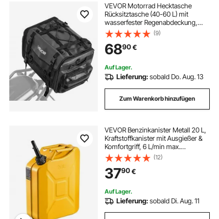
VEVOR Motorrad Hecktasche
Rücksitztasche (40-60 L) mit
wasserfester Regenabdeckung,
Motorrad-Gepäckaufbewahrung,
(9)
Gepäckträgertasche mit
68
90
€
Schultergurt & elastischer Kordel,
Motorradgepäck Schwarz
Auf Lager.
Lieferung:
sobald Do. Aug. 13
Zum Warenkorb hinzufügen
VEVOR Benzinkanister Metall 20 L,
Kraftstoffkanister mit Ausgießer &
Komfortgriff, 6 L/min max.
Durchflussrate, auslaufsicherer
(12)
Benzintank für die meisten Autos,
37
90
€
Motorräder, ATVs & UTVs, Gelb
Auf Lager.
Lieferung:
sobald Di. Aug. 11