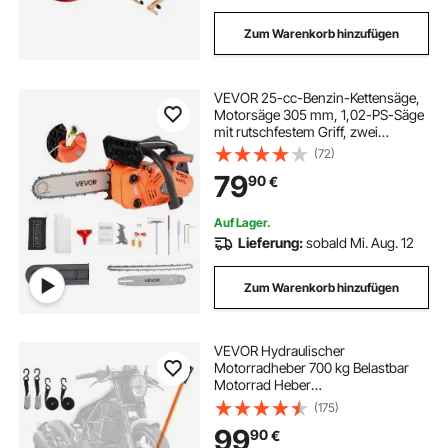
Zum Warenkorb hinzufügen
VEVOR 25-cc-Benzin-Kettensäge,
Motorsäge 305 mm, 1,02-PS-Säge
mit rutschfestem Griff, zwei
Kraftstofftanks und Not-Aus-
(72)
Funktion, max. 12000 U/min, zum
79
90
€
Holzfällen, Baumbeschneiden und
Roden
Auf Lager.
Lieferung:
sobald Mi. Aug. 12
Zum Warenkorb hinzufügen
VEVOR Hydraulischer
Motorradheber 700 kg Belastbar
Motorrad Heber
Motorradhebebühne Montagebock
(175)
Motorrad, Einstellbare 120-385 mm
99
90
€
Montagebock Motorradlift,