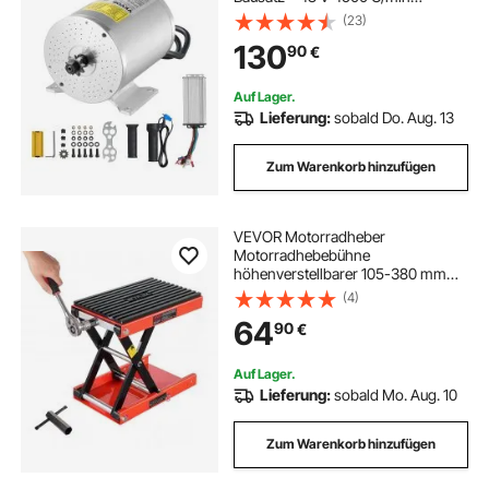
Elektromotor mit verbessertem
(23)
Drehzahlregler & Gasgriff-Bausatz
130
90
€
für Go Karts E-Bike Motorrad Roller
Heimwerker
Auf Lager.
Lieferung:
sobald Do. Aug. 13
Zum Warenkorb hinzufügen
VEVOR Motorradheber
Motorradhebebühne
höhenverstellbarer 105-380 mm
Hebescheren-Ständer mit breiter
(4)
Plattform, Fahrradreparatur-
64
90
€
Scherenheber (544 kg belastbar)
mit Ratsche & Kurbel für Dirtbikes
Auf Lager.
Lieferung:
sobald Mo. Aug. 10
Zum Warenkorb hinzufügen