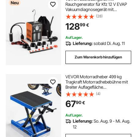
Neu
Rauchgenerator für Kfz 12 V EVAP
Vakuumdiagnosegerät mit
Integrierter Luftpumpe Manometer
(28)
Durchflussmesser Ölstandsanzeige
128
99
€
2 Modi für Pkw Motorrad Lkw Boot
und ATV
Auf Lager.
Lieferung:
sobald Di. Aug. 11
Zum Warenkorb hinzufügen
VEVOR Motorradheber 499 kg
Tragkraft Motorradhebebühne mit
Breiter Auflagefläche
Sicherheitsbolzen 95-340 mm
(4)
Höhenverstellbar Scherenheber
67
90
€
aus Stahl für Straßenmotorräder
Cruiser Schwarz Blau
Auf Lager.
Lieferung:
So. Aug. 9 - Mi. Aug.
12