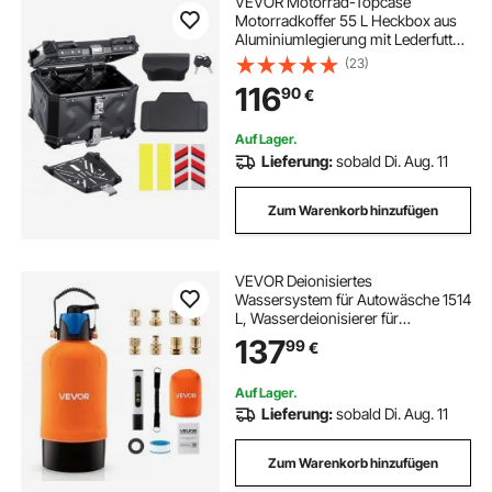
VEVOR Motorrad-Topcase
Motorradkoffer 55 L Heckbox aus
Aluminiumlegierung mit Lederfutter,
abnehmbare Motorrad-Topbox mit
(23)
Schloss & Rückenpolster,
116
90
€
Helmkoffer (470 x 430 x 367 mm)
Schwarz
Auf Lager.
Lieferung:
sobald Di. Aug. 11
Zum Warenkorb hinzufügen
VEVOR Deionisiertes
Wassersystem für Autowäsche 1514
L, Wasserdeionisierer für
Autowäsche mit 10L Gemischten
137
99
€
DI-Harz-Filtern Handgriff,
Deionized Autowaschanlage mit
Bypass-Ventil für KFZ Motorrad
Auf Lager.
Lieferung:
sobald Di. Aug. 11
Zum Warenkorb hinzufügen