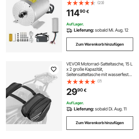
Elektromotor mit verbessertem
(23)
Drehzahlregler, Ideal für Go Karts E-
114
90
€
Bike Motorrad Roller
Auf Lager.
Lieferung:
sobald Mi. Aug. 12
Zum Warenkorb hinzufügen
VEVOR Motorrad-Satteltasche, 15 L
x 2 große Kapazität,
Seitensatteltasche mit wasserfester
Regenhülle & Gurten, kompatibel
(7)
mit den meisten Motorrädern,
29
90
€
Gepäckaufbewahrungstasche
Motorradgepäck
Auf Lager.
Lieferung:
sobald Di. Aug. 11
Zum Warenkorb hinzufügen