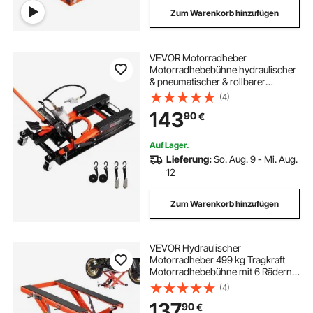
Zum Warenkorb hinzufügen
VEVOR Motorradheber
Motorradhebebühne hydraulischer
& pneumatischer & rollbarer
Motorradlift mit 119-381 mm
(4)
Höhenbereich, Fahrradreparatur-
143
90
€
Heber (680 kg belastbar) mit
abnehmbarer Rampe
Auf Lager.
Lieferung:
So. Aug. 9 - Mi. Aug.
12
Zum Warenkorb hinzufügen
VEVOR Hydraulischer
Motorradheber 499 kg Tragkraft
Motorradhebebühne mit 6 Rädern
120–385 mm Höhenverstellbar
(4)
Hydraulik Heber Fußbedienung
137
90
€
Montagebock für Dirtbike ATV