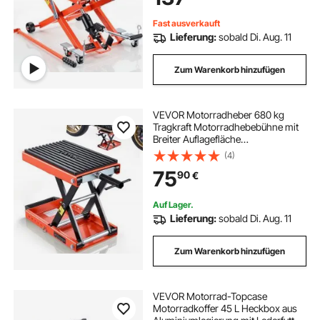
Cruiser Motorradständer Orange
Fast ausverkauft
Lieferung:
sobald Di. Aug. 11
Zum Warenkorb hinzufügen
VEVOR Motorradheber 680 kg
Tragkraft Motorradhebebühne mit
Breiter Auflagefläche
Sicherheitsbolzen 105-350 mm
(4)
Höhenverstellbar Scherenheber
75
90
€
aus Stahl für Straßenmotorräder
Cruiser Schwarz Orange
Auf Lager.
Lieferung:
sobald Di. Aug. 11
Zum Warenkorb hinzufügen
VEVOR Motorrad-Topcase
Motorradkoffer 45 L Heckbox aus