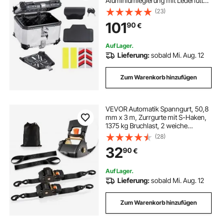
Aluminiumlegierung mit Lederfutter,
abnehmbare Motorrad-Topbox mit
(23)
Schloss & Rückenpolster,
101
90
€
Helmkoffer (435 x 378 x 348 mm)
Silber
Auf Lager.
Lieferung:
sobald Mi. Aug. 12
Zum Warenkorb hinzufügen
VEVOR Automatik Spanngurt, 50,8
mm x 3 m, Zurrgurte mit S-Haken,
1375 kg Bruchlast, 2 weiche
Schlaufen, Ratschenmechanismus
(28)
für Umzüge, Anhänger, Motorräder,
32
90
€
Kajaks, Autodächer, 2er-Pack
Auf Lager.
Lieferung:
sobald Mi. Aug. 12
Zum Warenkorb hinzufügen