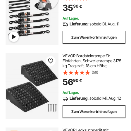
für Umzüge, Anhänger, Motorräder,
35
90
€
Kajaks, Autodächer, 4er-Pack
Auf Lager.
Lieferung:
sobald Di. Aug. 11
Zum Warenkorb hinzufügen
VEVOR Bordsteinrampe für
Einfahrten, Schwellenrampe 3175
kg Tragkraft, 18 cm Höhe,
Übergangsrampe mit Ablauftank für
(59)
Rollstühle, Kinderwagen,
56
90
€
Motorräder, Autos, Rasenmäher &
Anhänger, 2er-Pack
Auf Lager.
Lieferung:
sobald Mi. Aug. 12
Zum Warenkorb hinzufügen
VEVOR Lecksuchgerät mit