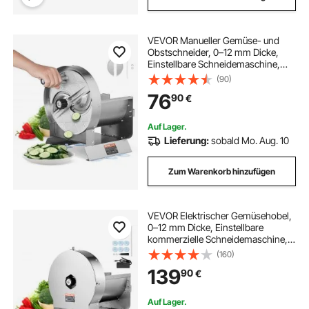
VEVOR Manueller Gemüse- und
Obstschneider, 0–12 mm Dicke,
Einstellbare Schneidemaschine,
Lebensmittelschneider aus
(90)
Edelstahl mit 2 Ersatzklingen, für
76
90
€
Kartoffeln, Gurken, Zitronen,
Tomaten
Auf Lager.
Lieferung:
sobald Mo. Aug. 10
Zum Warenkorb hinzufügen
VEVOR Elektrischer Gemüsehobel,
0–12 mm Dicke, Einstellbare
kommerzielle Schneidemaschine,
Manueller Edelstahl-
(160)
Lebensmittelschneider,
139
90
€
Aufschnittmaschine, für Kartoffeln,
Zitronen, Tomaten, Äpfel
Auf Lager.