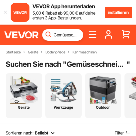
VEVOR App herunterladen
installieren
5
,00
€
Rabatt ab
99
,00
€
auf deine
ersten 3 App-Bestellungen.
Startseite
Geräte
Bodenpflege
Kehrmaschinen
Suchen Sie nach "
Gemüseschneidemaschine
"
Geräte
Werkzeuge
Outdoor
Sortieren nach:
Beliebt
Filter