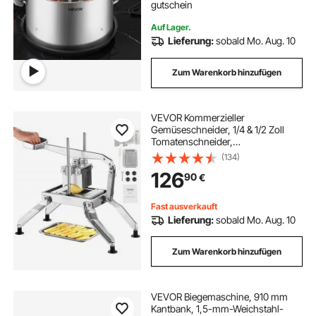
gutschein
Auf Lager.
Lieferung:
sobald Mo. Aug. 10
Zum Warenkorb hinzufügen
VEVOR Kommerzieller
Gemüseschneider, 1/4 & 1/2 Zoll
Tomatenschneider,
Gemüseschneider aus Edelstahl &
(134)
Aluminiumlegierung, Manueller
126
90
€
Gemüseschneider, für Tomaten,
Zwiebeln, Kartoffeln
Fast ausverkauft
Lieferung:
sobald Mo. Aug. 10
Zum Warenkorb hinzufügen
VEVOR Biegemaschine, 910 mm
Kantbank, 1,5-mm-Weichstahl-