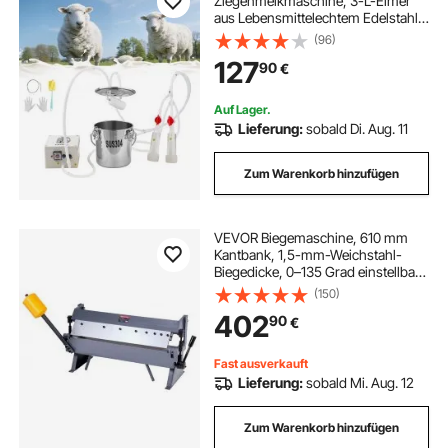
Ziegenmelkmaschine, 3-L-Eimer
aus Lebensmittelechtem Edelstahl,
Melkausrüstung mit 5200-mAh-
(96)
Akku, 2 Zitzengummis, Pulsations-
127
90
€
Vakuummelkmaschine,
Impulsmelker (nur für Ziegen)
Auf Lager.
Lieferung:
sobald Di. Aug. 11
Zum Warenkorb hinzufügen
VEVOR Biegemaschine, 610 mm
Kantbank, 1,5-mm-Weichstahl-
Biegedicke, 0–135 Grad einstellbar,
Blechbieger,
(150)
Schwenkbiegemaschine mit 5
402
90
€
Fingern, Blechbiegemaschine für
präzises Biegen
Fast ausverkauft
Lieferung:
sobald Mi. Aug. 12
Zum Warenkorb hinzufügen