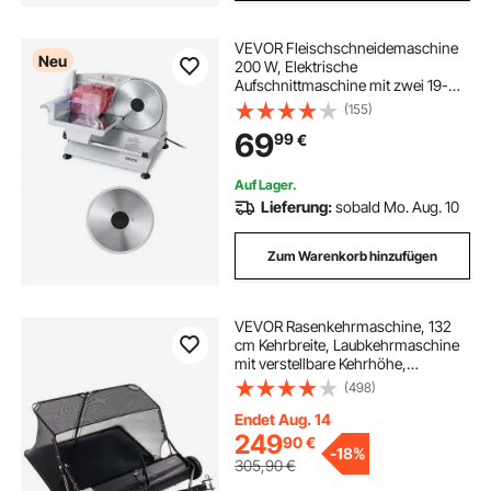
VEVOR Fleischschneidemaschine
Neu
200 W, Elektrische
Aufschnittmaschine mit zwei 19-
cm-SUS420-Klingen und 0–15 mm
(155)
Schnittdicke, Allesschneider für
69
99
€
Gefrorenes Fleisch, Schinken,
Baguette, Steak
Auf Lager.
Lieferung:
sobald Mo. Aug. 10
Zum Warenkorb hinzufügen
VEVOR Rasenkehrmaschine, 132
cm Kehrbreite, Laubkehrmaschine
mit verstellbare Kehrhöhe,
Rasenkehrer mit 736 L, Laubkehrer,
(498)
Anhänge-Kehrmaschine für
Rasentraktor, Garten, Hof,
Endet Aug. 14
Rasenpflege
249
90
€
-
18%
305,90
€