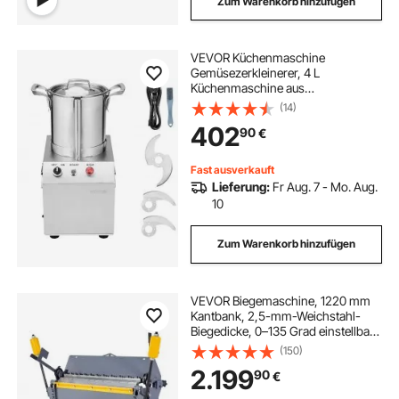
Zum Warenkorb hinzufügen
VEVOR Küchenmaschine
Gemüsezerkleinerer, 4 L
Küchenmaschine aus
lebensmittelechtem Edelstahl mit 2
(14)
zusätzlichen S-Kurvenklingen,
402
90
€
multifunktional zum Zerkleinern von
Gemüse Obst Getreide Nüssen
Fast ausverkauft
Lieferung:
Fr Aug. 7 - Mo. Aug.
10
Zum Warenkorb hinzufügen
VEVOR Biegemaschine, 1220 mm
Kantbank, 2,5-mm-Weichstahl-
Biegedicke, 0–135 Grad einstellbar,
Blechbieger,
(150)
Schwenkbiegemaschine mit 8
2.199
90
€
Fingern, Blechbiegemaschine für
präzises Biegen