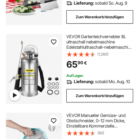
Lieferung:
sobald So. Aug. 9
Zum Warenkorb hinzufügen
VEVOR Gartenteichvernebler 8L
ultraschall nebelmaschine
Edelstahlultraschall-nebelmaschine
geeignet für Haus, Garten,
(1,260)
Touristenfahrzeuge,
65
90
€
Spezialfahrzeuge Schiffe,
Fahrzeugreinigung, Teppichreinig
Auf Lager.
Lieferung:
sobald Mo. Aug. 10
Zum Warenkorb hinzufügen
VEVOR Manueller Gemüse- und
Obstschneider, 0–12 mm Dicke,
Einstellbare Kommerzielle
Schneidemaschine, Doppelte
(90)
Zufuhröffnungen,