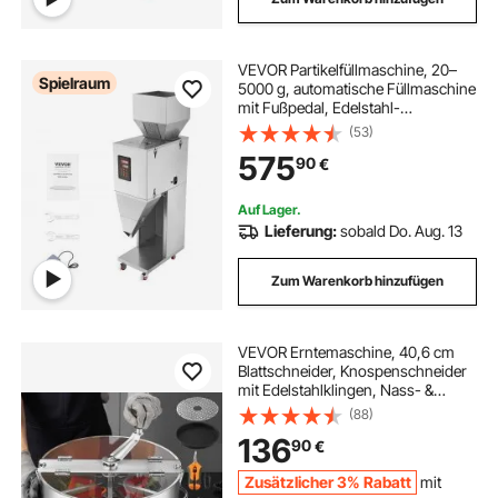
VEVOR Partikelfüllmaschine, 20–
Spielraum
5000 g, automatische Füllmaschine
mit Fußpedal, Edelstahl-
Wiegefüllmaschine, Wiegefüller für
(53)
Bohnen, Samen, Körner, Tee,
575
90
€
Granulatverpackung
Auf Lager.
Lieferung:
sobald Do. Aug. 13
Zum Warenkorb hinzufügen
VEVOR Erntemaschine, 40,6 cm
Blattschneider, Knospenschneider
mit Edelstahlklingen, Nass- &
Trocken-Hydrokultur-
(88)
Schneidemaschine mit Tablett,
136
90
€
Blattschüssel Trimmer für
Pflanzenknospen & Blumen
Zusätzlicher 3% Rabatt
mit