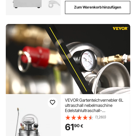
Zum Warenkorb hinzufügen
VEVOR Gartenteichvernebler 6L
ultraschall nebelmaschine
Edelstahlultraschall-
nebelmaschine geeignet für
(1,260)
Haus, Garten,
61
90
€
Touristenfahrzeuge,
Spezialfahrzeuge Schiffe,