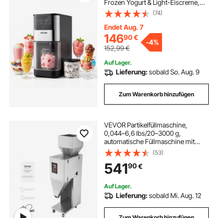
Frozen Yogurt & Light-Eiscreme,
Hausgemachte Eismaschine mit
(74)
Ein-Knopf-Funktion zum Einrühren
und Nachdrehen, Glatte Cremige
Endet Aug. 7
Textur
146
90
€
-
4%
152,99
€
Auf Lager.
Lieferung:
sobald So. Aug. 9
Zum Warenkorb hinzufügen
VEVOR Partikelfüllmaschine,
0,044–6,6 lbs/20–3000 g,
automatische Füllmaschine mit
Fußpedal, Edelstahl-
(53)
Wiegefüllmaschine, Wiegefüller für
541
90
€
Bohnen, Samen, Körner, Tee,
Granulatverpackung
Auf Lager.
Lieferung:
sobald Mi. Aug. 12
Zum Warenkorb hinzufügen