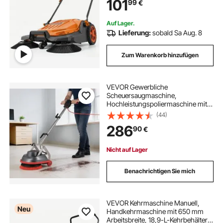
101
99
€
Höfe, Gehwege, Terrassen &
Garagen – Orange
Auf Lager.
Lieferung:
sobald Sa Aug. 8
Zum Warenkorb hinzufügen
VEVOR Gewerbliche
Scheuersaugmaschine,
Hochleistungspoliermaschine mit 2
Rädern, Elektrische
(44)
Teppichpoliermaschine,
286
90
€
Bodenreinigungsmaschine max.
1900 U/min & 13 m Kabel & 3 Pads &
3 Bürsten
Nicht auf Lager
Benachrichtigen Sie mich
VEVOR Kehrmaschine Manuell,
Neu
Handkehrmaschine mit 650 mm
Arbeitsbreite, 18,9-L-Kehrbehälter &