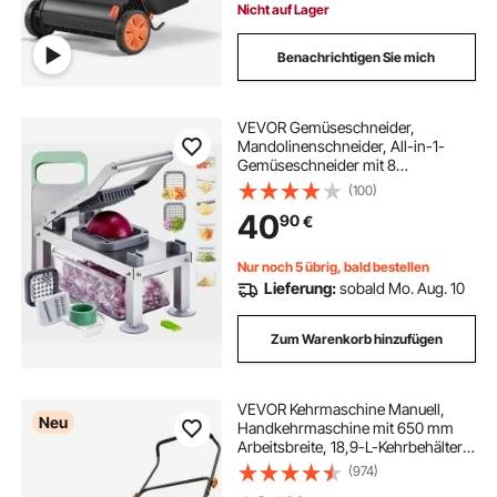
Nicht auf Lager
Benachrichtigen Sie mich
VEVOR Gemüseschneider,
Mandolinenschneider, All-in-1-
Gemüseschneider mit 8
Edelstahlklingen, Käsereibe,
(100)
Zwiebel- & Kartoffelsalatschneider
40
90
€
mit Behälter, Küchenhelfer &
wichtige Haushaltsgeräte
Nur noch 5 übrig, bald bestellen
Lieferung:
sobald Mo. Aug. 10
Zum Warenkorb hinzufügen
VEVOR Kehrmaschine Manuell,
Neu
Handkehrmaschine mit 650 mm
Arbeitsbreite, 18,9-L-Kehrbehälter &
Verstellbarem Klappgriff,
(974)
Bodenreinigungsmaschine für