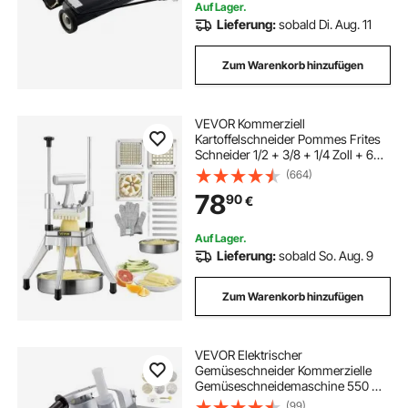
Auf Lager.
Lieferung:
sobald Di. Aug. 11
Zum Warenkorb hinzufügen
VEVOR Kommerziell
Kartoffelschneider Pommes Frites
Schneider 1/2 + 3/8 + 1/4 Zoll + 6
Keile, Frittenschneider
(664)
Gemüseschneider Zerkleinerer
78
90
€
Obstschneidemaschine mit 6
Ersatzklingen, Edelstahl Zerhacker
Auf Lager.
Lieferung:
sobald So. Aug. 9
Zum Warenkorb hinzufügen
VEVOR Elektrischer
Gemüseschneider Kommerzielle
Gemüseschneidemaschine 550 W
Schneidemaschine mit 6
(99)