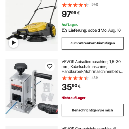
Verstellbarem Klappgriff,
(974)
Bodenreinigungsmaschine für
97
99
€
Höfe, Gehwege, Terrassen &
Garagen – Gelb
Auf Lager.
Lieferung:
sobald Mo. Aug. 10
Zum Warenkorb hinzufügen
VEVOR Abisoliermaschine, 1,5-30
mm, Kabelschälmaschine,
Handkurbel-/Bohrmaschinenbetrie
b, Abisolierwerkzeug mit Q235-
(431)
Rahmen, Kabelabisolierer, Manuelle
35
90
€
Kabelabisoliermaschine für
Kupferschrott
Nicht auf Lager
Benachrichtigen Sie mich
VEVOR Gartenteichvernebler 4L