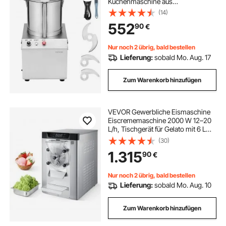
Küchenmaschine aus
lebensmittelechtem Edelstahl mit 2
(14)
zusätzlichen S-Kurvenklingen,
552
90
€
multifunktional zum Zerkleinern von
Gemüse Obst Getreide Nüssen
Nur noch 2 übrig, bald bestellen
Lieferung:
sobald Mo. Aug. 17
Zum Warenkorb hinzufügen
VEVOR Gewerbliche Eismaschine
Eiscrememaschine 2000 W 12–20
L/h, Tischgerät für Gelato mit 6 L
Edelstahlbehälter (304) &
(30)
Selbstreinigendes LED-Bedienfeld
1.315
90
€
für Snackbars Restaurants Silber
Nur noch 2 übrig, bald bestellen
Lieferung:
sobald Mo. Aug. 10
Zum Warenkorb hinzufügen