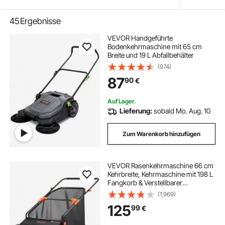
45
Ergebnisse
VEVOR Handgeführte
Bodenkehrmaschine mit 65 cm
Breite und 19 L Abfallbehälter
(974)
87
90
€
Auf Lager.
Lieferung:
sobald Mo. Aug. 10
Zum Warenkorb hinzufügen
VEVOR Rasenkehrmaschine 66 cm
Kehrbreite, Kehrmaschine mit 198 L
Fangkorb & Verstellbarer
Bürstenhöhe, Laubsammler,
(1,969)
Laubkehrmaschine, Laubkehrer mit
125
99
€
Gummirädern für Laub- &
Grasentfernung