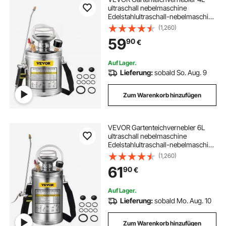
ultraschall nebelmaschine
Edelstahlultraschall-nebelmaschine
geeignet für Haus, Garten,
(1,260)
Touristenfahrzeuge,
59
90
€
Spezialfahrzeuge Schiffe,
Fahrzeugreinigung, Teppichreinig
Auf Lager.
Lieferung:
sobald So. Aug. 9
Zum Warenkorb hinzufügen
VEVOR Gartenteichvernebler 6L
ultraschall nebelmaschine
Edelstahlultraschall-nebelmaschine
geeignet für Haus, Garten,
(1,260)
Touristenfahrzeuge,
61
90
€
Spezialfahrzeuge Schiffe,
Fahrzeugreinigung, Teppichreinig
Auf Lager.
Lieferung:
sobald Mo. Aug. 10
Zum Warenkorb hinzufügen