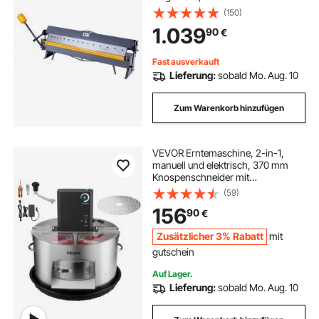
Blechbieger,
(150)
Schwenkbiegemaschine mit 16
1.039
90
€
Fingern, Blechbiegemaschine für
präzises Biegen
Fast ausverkauft
Lieferung:
sobald Mo. Aug. 10
Zum Warenkorb hinzufügen
VEVOR Erntemaschine, 2-in-1,
manuell und elektrisch, 370 mm
Knospenschneider mit
Edelstahlklingen, Nass- & Trocken-
(59)
Hydrokultur-Schneidemaschine mit
156
90
€
Tablett, für Pflanzenknospen &
Blumen
Zusätzlicher 3% Rabatt
mit
gutschein
Auf Lager.
Lieferung:
sobald Mo. Aug. 10