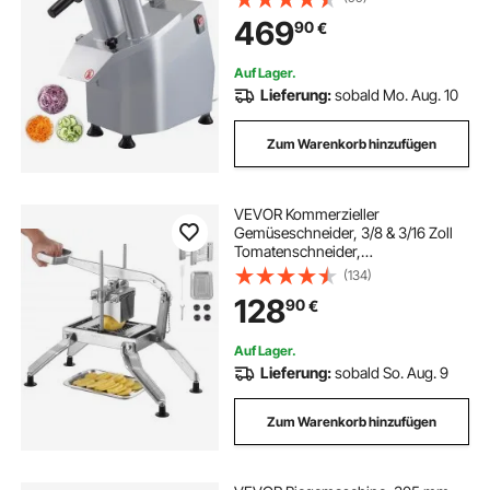
Trennscheiben Prozessor für
469
90
€
Gemüse, Professionelle
Küchenmaschine Edelstahl
Auf Lager.
Lieferung:
sobald Mo. Aug. 10
Zum Warenkorb hinzufügen
VEVOR Kommerzieller
Gemüseschneider, 3/8 & 3/16 Zoll
Tomatenschneider,
Gemüseschneider aus Edelstahl &
(134)
Aluminiumlegierung, Manueller
128
90
€
Gemüseschneider, für Tomaten,
Zwiebeln, Kartoffeln
Auf Lager.
Lieferung:
sobald So. Aug. 9
Zum Warenkorb hinzufügen