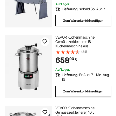
Auf Lager.
Lieferung:
sobald So. Aug. 9
Zum Warenkorb hinzufügen
VEVOR Küchenmaschine
Gemüsezerkleinerer 18 L
Küchenmaschine aus
lebensmittelechtem Edelstahl mit S-
(24)
förmiger Klinge und Schaber,
658
90
€
multifunktional zum Zerkleinern von
Gemüse Obst Getreide Nüssen
Auf Lager.
Lieferung:
Fr Aug. 7 - Mo. Aug.
10
Zum Warenkorb hinzufügen
VEVOR Küchenmaschine
Gemüsezerkleinerer, 10 L