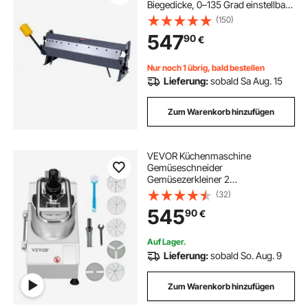
Biegedicke, 0–135 Grad einstellbar,
Blechbieger,
(150)
Schwenkbiegemaschine mit 6
547
90
€
Fingern, Blechbiegemaschine für
präzises Biegen
Nur noch 1 übrig, bald bestellen
Lieferung:
sobald Sa Aug. 15
Zum Warenkorb hinzufügen
VEVOR Küchenmaschine
Gemüseschneider
Gemüsezerkleiner 2
Einfüllöffnungen, Schneider aus
(32)
lebensmittelechtem Edelstahl mit 6
545
90
€
abnehmbaren Klingen, 3/5/7/10 mm
Raspel, 2/4 mm Hobel, für Gemüse
Obst
Auf Lager.
Lieferung:
sobald So. Aug. 9
Zum Warenkorb hinzufügen