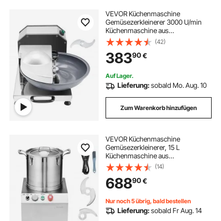
VEVOR Küchenmaschine
Gemüsezerkleinerer 3000 U/min
Küchenmaschine aus
lebensmittelechtem Edelstahl mit S-
(42)
förmiger Klinge, multifunktional
383
90
€
zum Zerkleinern von Gemüse Obst
Getreide Nüssen
Auf Lager.
Lieferung:
sobald Mo. Aug. 10
Zum Warenkorb hinzufügen
VEVOR Küchenmaschine
Gemüsezerkleinerer, 15 L
Küchenmaschine aus
lebensmittelechtem Edelstahl mit 2
(14)
zusätzlichen S-Kurvenklingen,
688
90
€
multifunktional zum Zerkleinern von
Gemüse Obst Getreide
Nur noch 5 übrig, bald bestellen
Lieferung:
sobald Fr Aug. 14