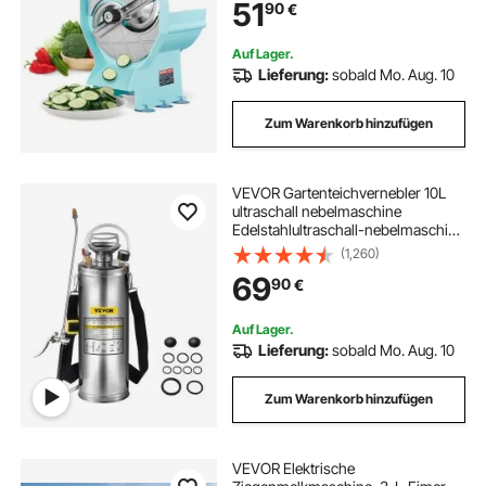
51
90
€
Lebensmittelschneider mit
Edelstahlklinge für Gurken,
Zitronen, Tomaten
Auf Lager.
Lieferung:
sobald Mo. Aug. 10
Zum Warenkorb hinzufügen
VEVOR Gartenteichvernebler 10L
ultraschall nebelmaschine
Edelstahlultraschall-nebelmaschine
geeignet für Haus, Garten,
(1,260)
Touristenfahrzeuge,
69
90
€
Spezialfahrzeuge Schiffe,
Fahrzeugreinigung, Teppichreinig
Auf Lager.
Lieferung:
sobald Mo. Aug. 10
Zum Warenkorb hinzufügen
VEVOR Elektrische