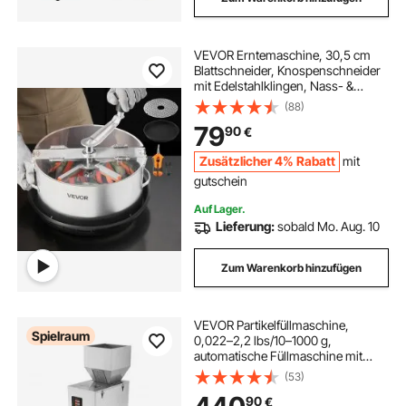
VEVOR Erntemaschine, 30,5 cm
Blattschneider, Knospenschneider
mit Edelstahlklingen, Nass- &
Trocken-Hydrokultur-
(88)
Schneidemaschine mit Tablett,
79
90
€
Blattschüssel Trimmer für
Pflanzenknospen & Blumen
Zusätzlicher 4% Rabatt
mit
gutschein
Auf Lager.
Lieferung:
sobald Mo. Aug. 10
Zum Warenkorb hinzufügen
VEVOR Partikelfüllmaschine,
Spielraum
0,022–2,2 lbs/10–1000 g,
automatische Füllmaschine mit
Fußpedal, Wiegefüllmaschine aus
(53)
Edelstahl, Wiegefüllmaschine für
90
€
Bohnen, Samen, Körner, Tee,