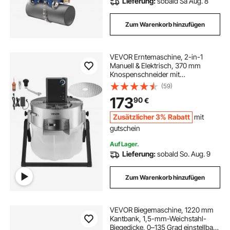
Lieferung:
sobald Sa Aug. 8
Zum Warenkorb hinzufügen
VEVOR Erntemaschine, 2-in-1
Manuell & Elektrisch, 370 mm
Knospenschneider mit
Edelstahlklingen, Nass-Trocken-
(59)
Hydrokultur-Schneidemaschine mit
173
90
€
Trockenrost, für Pflanzenknospen &
Blumen
Zusätzlicher 3% Rabatt
mit
gutschein
Auf Lager.
Lieferung:
sobald So. Aug. 9
Zum Warenkorb hinzufügen
VEVOR Biegemaschine, 1220 mm
Kantbank, 1,5-mm-Weichstahl-
Biegedicke, 0–135 Grad einstellbar,