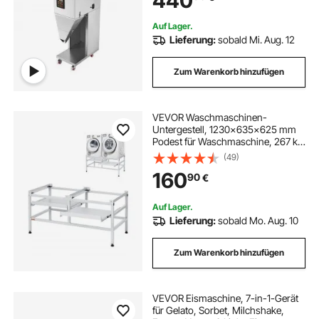
440
Granulatverpackung
Auf Lager.
Lieferung:
sobald Mi. Aug. 12
Zum Warenkorb hinzufügen
VEVOR Waschmaschinen-
Untergestell, 1230x635x625 mm
Podest für Waschmaschine, 267 kg
Tragkraft, Waschmaschinen- &
(49)
Trocknersockel mit Doppelablagen,
160
90
€
4 verstellbare Füße zum Anheben
von Waschmaschinen
Auf Lager.
Lieferung:
sobald Mo. Aug. 10
Zum Warenkorb hinzufügen
VEVOR Eismaschine, 7-in-1-Gerät
für Gelato, Sorbet, Milchshake,