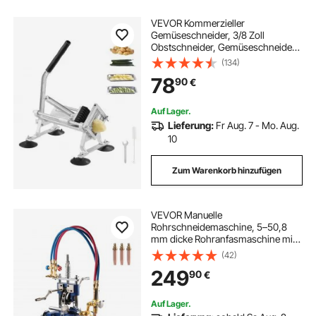
VEVOR Kommerzieller
Gemüseschneider, 3/8 Zoll
Obstschneider, Gemüseschneider
aus Edelstahl &
(134)
Aluminiumlegierung, Schneider mit
78
90
€
rutschfesten Füßen, für
Radieschen, Zwiebeln, Kartoffeln,
Zitronen
Auf Lager.
Lieferung:
Fr Aug. 7 - Mo. Aug.
10
Zum Warenkorb hinzufügen
VEVOR Manuelle
Rohrschneidemaschine, 5–50,8
mm dicke Rohranfasmaschine mit
Kette, 0°-45° einstellbarer Winkel-
(42)
Gasschneidemaschine mit 3
249
90
€
Spitzen, tragbarer Brenner-Anfas-
Gasschneider
Auf Lager.