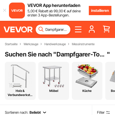
VEVOR App herunterladen
installieren
5
,00
€
Rabatt ab
99
,00
€
auf deine
ersten 3 App-Bestellungen.
Startseite
Werkzeuge
Handwerkzeuge
Messinstrumente
Suchen Sie nach "
Dampfgarer-Topf-Set
"
Holz &
Möbel
Küche
Bo
Verbundwerkstof
fe
Sortieren nach:
Beliebt
Filter