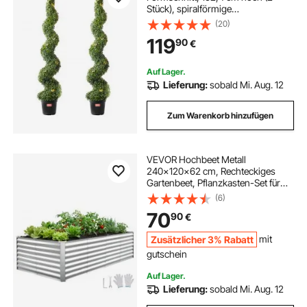
Stück), spiralförmige
Formschnittbäume, Kunstpflanze
(20)
mit zusätzlichen Blättern, Topf und
119
90
€
kleiner Dekoration, UV-geschütztes
Grünset als Heimdekoration für
drinnen und draußen
Auf Lager.
Lieferung:
sobald Mi. Aug. 12
Zum Warenkorb hinzufügen
VEVOR Hochbeet Metall
240x120x62 cm, Rechteckiges
Gartenbeet, Pflanzkasten-Set für
den Außenbereich, Gemüsebeet mit
(6)
Handschuhen, Blumenbeet
70
90
€
Bodenlos, Pflanzbeet für Blumen &
Gemüse, Silber
Zusätzlicher 3% Rabatt
mit
gutschein
Auf Lager.
Lieferung:
sobald Mi. Aug. 12