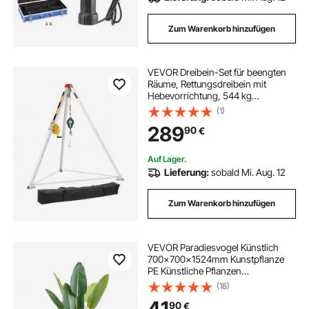
Zum Warenkorb hinzufügen
VEVOR Dreibein-Set für beengten
Räume, Rettungsdreibein mit
Hebevorrichtung, 544 kg
Seilwinde, Rettungsstativ, 30 m
(1)
Kabel, Rettungssystem mit
289
90
€
Absturzsicherung, Arbeitshöhe
1,34–2,15 m
Auf Lager.
Lieferung:
sobald Mi. Aug. 12
Zum Warenkorb hinzufügen
VEVOR Paradiesvogel Künstlich
700x700x1524mm Kunstpflanze
PE Künstliche Pflanzen
Plastikpflanzen im Topf Kunstblume
(18)
Geruchslos Wasserdicht Ideale
41
90
€
Dekoration für Schlafzimmer