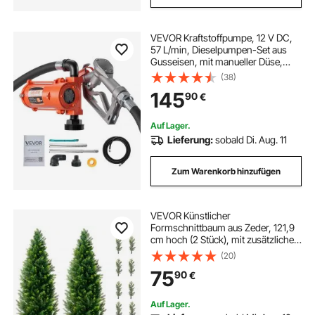
VEVOR Kraftstoffpumpe, 12 V DC,
57 L/min, Dieselpumpen-Set aus
Gusseisen, mit manueller Düse,
Förderschlauch,
(38)
Überhitzungsschutz, Stromkabel,
145
90
€
explosionsgeschützt, für Benzin,
Diesel & Kerosin
Auf Lager.
Lieferung:
sobald Di. Aug. 11
Zum Warenkorb hinzufügen
VEVOR Künstlicher
Formschnittbaum aus Zeder, 121,9
cm hoch (2 Stück), mit zusätzlichen
Blättern und Topf, künstliche
(20)
immergrüne Kiefern-
75
90
€
Zypressenpflanze, UV-geschütztes
künstliches Grünset
Auf Lager.