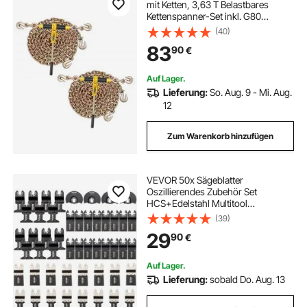
mit Ketten, 3,63 T Belastbares
Kettenspanner-Set inkl. G80
Lastbinder 3,9m Zurrketten
(40)
Greifhaken & Handgriffe, Zum
83
90
€
Festbinden schwerer Lasten für
Flachbett LKW Anhänger
Auf Lager.
Lieferung:
So. Aug. 9 - Mi. Aug.
12
Zum Warenkorb hinzufügen
VEVOR 50x Sägeblatter
Oszillierendes Zubehör Set
HCS+Edelstahl Multitool
Segmentsägeblatt 1-3/4 Zoll 1-3/8
(39)
Zoll 3-1/2 Zoll
29
90
€
Multifunktionswerkzeug Zubehör
Set für bevorzugten
Werkzeugmarken
Auf Lager.
Lieferung:
sobald Do. Aug. 13