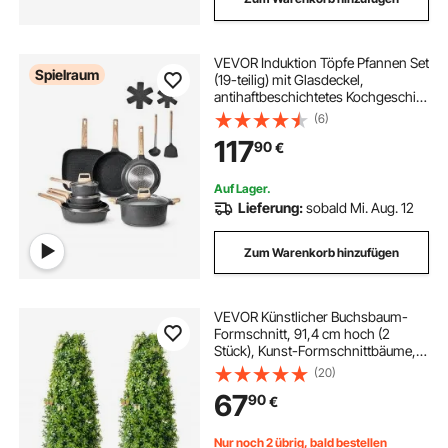
VEVOR Induktion Töpfe Pfannen Set
Spielraum
(19-teilig) mit Glasdeckel,
antihaftbeschichtetes Kochgeschirr,
Induktionskochtöpfe für die Küche
(6)
im Wohnmobil zum Braten, Würzen
117
90
€
von Soßen und Kochen (Schwarz)
Auf Lager.
Lieferung:
sobald Mi. Aug. 12
Zum Warenkorb hinzufügen
VEVOR Künstlicher Buchsbaum-
Formschnitt, 91,4 cm hoch (2
Stück), Kunst-Formschnittbäume,
grüne Kunstpflanze mit
(20)
zusätzlichen Blättern, Topf und
67
90
€
kleiner Dekoration, UV-geschütztes
Grünpflanzen-Set für die
Heimdekoration drinnen/draußen
Nur noch 2 übrig, bald bestellen