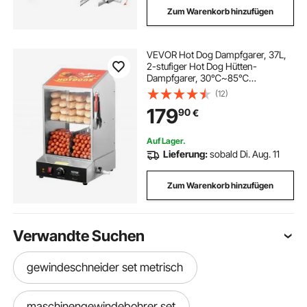
Zum Warenkorb hinzufügen
VEVOR Hot Dog Dampfgarer, 37L,
2-stufiger Hot Dog Hütten-
Dampfgarer, 30℃~85℃
Temperaturregelung, elektrischer
(12)
Brötchenwärmer mit Schiebetüren
179
90
€
aus gehärtetem Glas,
Trennplattenzange, Edelstahl, für
Hot Dogs & Brötchen
Auf Lager.
Lieferung:
sobald Di. Aug. 11
Zum Warenkorb hinzufügen
Verwandte Suchen
gewindeschneider set metrisch
maschinengewindebohrer set