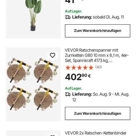
Arbeitszimmer Wohnzimmer
Auf Lager.
Lieferung:
sobald Di. Aug. 11
Zum Warenkorb hinzufügen
VEVOR Ratschenspanner mit
Zurrketten G80 10 mm x 6,1 m, 4er-
Set, Spannkraft 4173 kg,
Transportkettenbefestigungen,
(40)
Kettenbinder zur
402
90
€
Ladungssicherung, Transport,
Pritschenanhänger
Auf Lager.
Lieferung:
So. Aug. 9 - Mi. Aug.
12
Zum Warenkorb hinzufügen
VEVOR 2x Ratschen-Kettenbinder