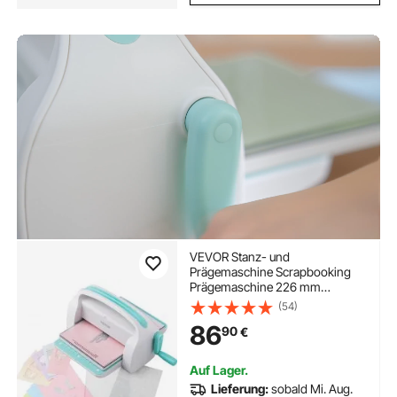
VEVOR Stanz- und
Prägemaschine Scrapbooking
Prägemaschine 226 mm
Öffnungsgröße, My Life
(54)
Handmade Starter Set, Manuelle
86
90
€
Prägemaschine Set DIY
Handwerk Karten, Einladungen,
Heimdekoration usw.
Auf Lager.
Lieferung:
sobald Mi. Aug.