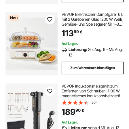
VEVOR Elektrischer Dampfgarer 6 L
Neu
mit 2 Garebenen Glas 1200 W Weiß,
Gemüse- und Speisegarer für 1–3
Personen mit Voreingestellten
113
99
€
Programmen und Startzeitvorwahl,
für Gemüse, Meeresfrüchte und
Reis
Auf Lager.
Lieferung:
So. Aug. 9 - Mi. Aug.
12
Zum Warenkorb hinzufügen
VEVOR Induktionsheizgerät zum
Entfernen von Schrauben, 1100 W,
magnetisches Induktionsheizgerät-
Set, Heizgerät zum Entfernen von
(20)
rostigen Schrauben, Autowerkstatt-
189
90
€
Reparaturwerkzeuge mit 10 Spulen
Auf Lager.
Lieferung:
sobald Mi. Aug. 12