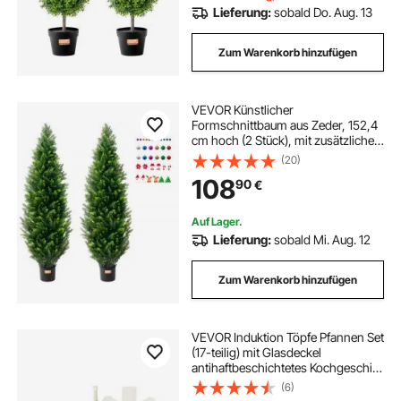
Lieferung:
sobald Do. Aug. 13
Zum Warenkorb hinzufügen
VEVOR Künstlicher
Formschnittbaum aus Zeder, 152,4
cm hoch (2 Stück), mit zusätzlichen
Blättern und Topf, künstliche
(20)
immergrüne Kiefern-
108
90
€
Zypressenpflanze, UV-geschütztes
künstliches Grünset
Auf Lager.
Lieferung:
sobald Mi. Aug. 12
Zum Warenkorb hinzufügen
VEVOR Induktion Töpfe Pfannen Set
(17-teilig) mit Glasdeckel
antihaftbeschichtetes Kochgeschirr
mit abnehmbarem Griff,
(6)
Induktionskochtöpfe zum Braten,