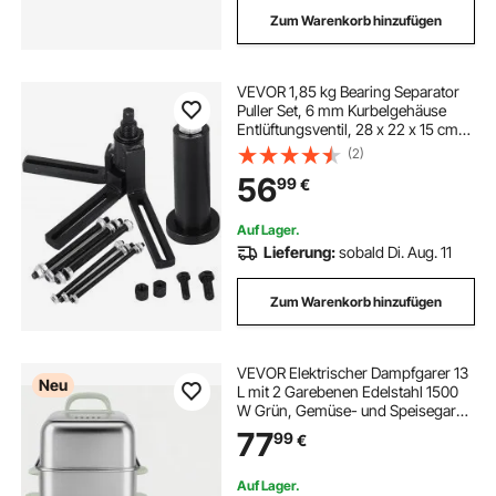
Zum Warenkorb hinzufügen
VEVOR 1,85 kg Bearing Separator
Puller Set, 6 mm Kurbelgehäuse
Entlüftungsventil, 28 x 22 x 15 cm
Lager Abzieher Satz
(2)
Kurbelgehäuses, Bearing Separator
56
99
€
Puller Set
Auf Lager.
Lieferung:
sobald Di. Aug. 11
Zum Warenkorb hinzufügen
VEVOR Elektrischer Dampfgarer 13
Neu
L mit 2 Garebenen Edelstahl 1500
W Grün, Gemüse- und Speisegarer
für 3–6 Personen mit 9
77
99
€
Voreingestellten Programmen,
Warmhaltefunktion, für Gemüse,
Meeresfrüchte und Reis
Auf Lager.