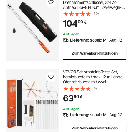
Drehmomentschlüssel, 3/4 Zoll
Antrieb 136–814 N.m, Zweiwege-
Drehmomentschlüssel-Set mit
(52)
Zweibereichsskalen, 48 Zähne ±3
104
90
€
% hohe Präzision legierter Stahl für
Autoreparatur Orange
Auf Lager.
Lieferung:
sobald Mi. Aug. 12
Zum Warenkorb hinzufügen
VEVOR Schornsteinbürste-Set,
Kaminbürste mit max. 12 m Länge,
Ofenrohrbürste mit zwei
Bürstenköpfen, Schornsteinfeger,
(9)
Kaminreinigungswerkzeug für
63
90
€
quadratische & rechteckige
Schornsteine
Auf Lager.
Lieferung:
sobald Mi. Aug. 12
Zum Warenkorb hinzufügen