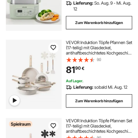
Lieferung:
So. Aug. 9 - Mi. Aug.
12
Zum Warenkorb hinzufügen
VEVOR Induktion Töpfe Pfannen Set
(17-teilig) mit Glasdeckel,
antihaftbeschichtetes Kochgeschirr,
Induktionskochtöpfe für die Küche
(6)
im Wohnmobil zum Braten, Würzen
81
90
€
von Soßen und Kochen (Weiß)
Auf Lager.
Lieferung:
sobald Mi. Aug. 12
Zum Warenkorb hinzufügen
VEVOR Induktion Töpfe Pfannen Set
Spielraum
(17-teilig) mit Glasdeckel,
antihaftbeschichtetes Kochgeschirr,
Induktionskochtöpfe für die Küche
(6)