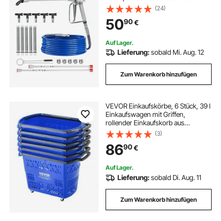
Spitzen, 211, 315, 417, 517, 623,
(24)
Airless-Spritzpistolen-Set mit
50
90
€
Filtern, Schlauch und
Verlängerungsstangen
Auf Lager.
Lieferung:
sobald Mi. Aug. 12
Zum Warenkorb hinzufügen
VEVOR Einkaufskörbe, 6 Stück, 39 l
Einkaufswagen mit Griffen,
rollender Einkaufskorb aus
Kunststoff mit Rädern, großes
(3)
tragbares Einkaufskorb-Set für
86
90
€
Supermärkte,
Einzelhandelsgeschäfte
Auf Lager.
Lieferung:
sobald Di. Aug. 11
Zum Warenkorb hinzufügen