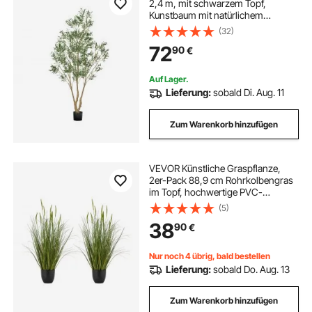
2,4 m, mit schwarzem Topf,
Kunstbaum mit natürlichem
Holzstamm & realistischen grünen
(32)
Blättern & Früchten, Kunstpflanze
72
90
€
für Innenbereich, Zuhause, Büro,
Wohnzimmer
Auf Lager.
Lieferung:
sobald Di. Aug. 11
Zum Warenkorb hinzufügen
VEVOR Künstliche Graspflanze,
2er-Pack 88,9 cm Rohrkolbengras
im Topf, hochwertige PVC-
Kunstpflanze, künstliche
(5)
Grünpflanzen, Sträucher für
38
90
€
drinnen und draußen, Haus,
Garten, Büro, Zimmerdekoration,
Einweihungsparty, Grün
Nur noch 4 übrig, bald bestellen
Lieferung:
sobald Do. Aug. 13
Zum Warenkorb hinzufügen