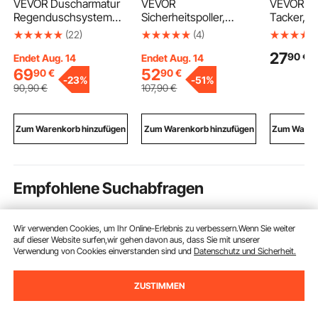
VEVOR Duscharmatur
VEVOR
VEVOR Dr
Regenduschsystem
Sicherheitspoller,
Tacker, D
fürs Badezimmer
Stahlpollerpfosten, 122
für 80er-S
(22)
(4)
Duschsystem mit 305
cm H, 14 cm T, gelbe
mm Krone
27
90
€
mm runden
Schilder,
Länge, K
Endet Aug. 14
Endet Aug. 14
Regenduschkopf &
Rohrstahlbarriere
110 PSI, 
69
52
90
€
90
€
-
23%
-
51%
Handbrause,
für Holzb
90
,90
€
107
,90
€
wandmontierte
Polsterarb
Badezimmerarmaturen
Handwerk
mit Messingventil &
Heimwerk
Zum Warenkorb hinzufügen
Zum Warenkorb hinzufügen
Zum Warenk
Zierset, Mattschwarz
Empfohlene Suchabfragen
handhebelpresse
maschine maschinen
fräse
Wir verwenden Cookies, um Ihr Online-Erlebnis zu verbessern.Wenn Sie weiter
auf dieser Website surfen,wir gehen davon aus, dass Sie mit unserer
Verwendung von Cookies einverstanden sind und
Datenschutz und Sicherheit.
ZUSTIMMEN