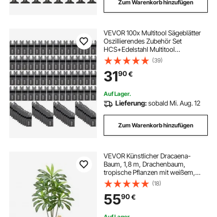
Zum Warenkorb hinzufügen
VEVOR 100x Multitool Sägeblätter
Oszillierendes Zubehör Set
HCS+Edelstahl Multitool
Segmentsägeblatt 1-3/8 Zoll
(39)
Multifunktionswerkzeug Zubehör
31
90
€
Set 45-47 HRC
Auf Lager.
Lieferung:
sobald Mi. Aug. 12
Zum Warenkorb hinzufügen
VEVOR Künstlicher Dracaena-
Baum, 1,8 m, Drachenbaum,
tropische Pflanzen mit weißem,
hohem Pflanzgefäß,
(18)
Kunstseidenpflanze im Topf, große
55
90
€
Bäume für Veranden, Wohnzimmer,
Terrassen Zuhause, Büro
Auf Lager.