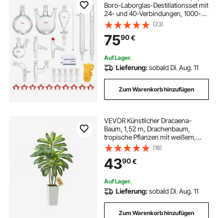
Boro-Laborglas-Destillationsset mit
24- und 40-Verbindungen, 1000-
ml-Destillationsgeräte-Set für
(23)
Ätherische Öle, 29-teiliges Set mit
75
90
€
Glaswaren
Auf Lager.
Lieferung:
sobald Di. Aug. 11
Zum Warenkorb hinzufügen
VEVOR Künstlicher Dracaena-
Baum, 1,52 m, Drachenbaum,
tropische Pflanzen mit weißem,
hohem Pflanzgefäß,
(18)
Kunstseidenpflanze im Topf, große
43
90
€
Bäume für Veranden, Wohnzimmer,
Terrassen Zuhause, Büro
Auf Lager.
Lieferung:
sobald Di. Aug. 11
Zum Warenkorb hinzufügen