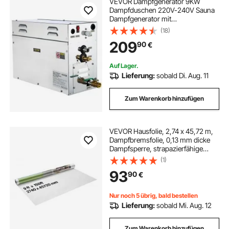
VEVOR Dampfgenerator 9KW
Dampfduschen 220V-240V Sauna
Dampfgenerator mit
programmierbarer Steuerung für zu
(18)
Hause SPA Badezimmer
209
90
€
Hoteldusche Dampf (Controller
enthält keine Batterie)
Auf Lager.
Lieferung:
sobald Di. Aug. 11
Zum Warenkorb hinzufügen
VEVOR Hausfolie, 2,74 x 45,72 m,
Dampfbremsfolie, 0,13 mm dicke
Dampfsperre, strapazierfähige
Dampfsperrfolie für reißfeste,
(1)
dampfsperrende Abdeckplane für
93
90
€
Wohn- und Gewerbebauten, weiß
Nur noch 5 übrig, bald bestellen
Lieferung:
sobald Mi. Aug. 12
Zum Warenkorb hinzufügen