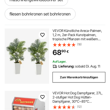
fliesen bohrkronen set bohrkronen
chafing dish set chafing dishes
VEVOR Künstliche Areca-Palmen,
1,2 m, 2er-Pack Kunstpalmen,
tropische Pflanzen mit weißem
gewindebohrer set gewindebohrer
Pflanzgefäß, Kunstseidenpflanze im
(18)
Topf, Kunstbaum für Veranden,
68
90
€
Wohnzimmer, Terrassen, Zuhause,
Büro
spannzangen set er32
Auf Lager.
Lieferung:
sobald Di. Aug. 11
drehmeißel wendeplatten set
vakuum set
Zum Warenkorb hinzufügen
bohrkronen set bohrkronen
VEVOR Hot Dog Dampfgarer, 27L,
2-stufiger Hot Dog Hütten-
gewindeschneider set gewindebohrer
Dampfgarer, 30℃~85℃
Temperaturregelung, elektrischer
(12)
Brötchenwärmer mit Schiebetüren