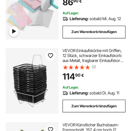
86
90
€
Karten, Einladungen,
Heimdekoration usw.
Auf Lager.
Lieferung:
sobald Mi. Aug. 12
Zum Warenkorb hinzufügen
VEVOR Einkaufskörbe mit Griffen,
12 Stück, schwarzer Einkaufskorb
aus Metall, tragbarer Einkaufskorb
aus Draht, schwarzes
(2)
Einkaufskorb-Set aus Drahtgeflecht
114
90
€
für Supermärkte,
Einzelhandelsgeschäfte,
Lebensmitteleinkauf, Schwarz
Auf Lager.
Lieferung:
sobald Di. Aug. 11
Zum Warenkorb hinzufügen
VEVOR Künstlicher Buchsbaum-
Formschnitt, 152,4 cm hoch (2