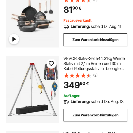
im Wohnmobil zum Braten, Würzen
81
90
€
von Soßen und Kochen (Schwarz)
Fast ausverkauft
Lieferung:
sobald Di. Aug. 11
Zum Warenkorb hinzufügen
VEVOR Stativ-Set 544,31kg Winde
Stativ mit 2,1 m Beinen und 30 m
Kabel Rettungsstativ für beengte
Räume 10 m Absturzsicherung
(2)
Auffanggurt Aufbewahrungstasche
349
90
€
für herkömmliche beengte Räume
Auf Lager.
Lieferung:
sobald Do. Aug. 13
Zum Warenkorb hinzufügen