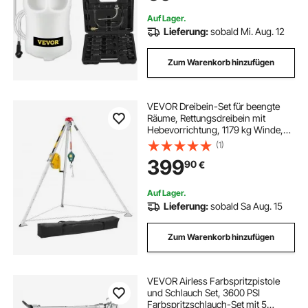
gängigsten Adapter, Ölpumpen-Set
Auf Lager.
Lieferung:
sobald Mi. Aug. 12
Zum Warenkorb hinzufügen
VEVOR Dreibein-Set für beengte
Räume, Rettungsdreibein mit
Hebevorrichtung, 1179 kg Winde,
Rettungssystem, 30 m Kabel,
(1)
Rettungsstativ mit
399
90
€
Absturzsicherung, 1,6–2,45 m
Arbeitshöhe
Auf Lager.
Lieferung:
sobald Sa Aug. 15
Zum Warenkorb hinzufügen
VEVOR Airless Farbspritzpistole
und Schlauch Set, 3600 PSI
Farbspritzschlauch-Set mit 5