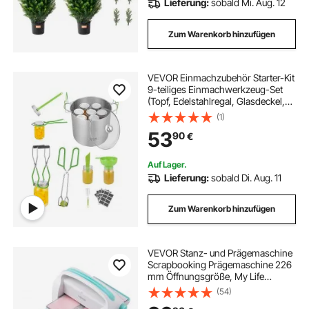
Lieferung:
sobald Mi. Aug. 12
Zum Warenkorb hinzufügen
VEVOR Einmachzubehör Starter-Kit
9-teiliges Einmachwerkzeug-Set
(Topf, Edelstahlregal, Glasdeckel,
PP-Trichter, Zange, Glasheber,
(1)
Schraubenschlüssel, magnetischer
53
90
€
Deckelheber, Seifenblasenaufsatz)
Auf Lager.
Lieferung:
sobald Di. Aug. 11
Zum Warenkorb hinzufügen
VEVOR Stanz- und Prägemaschine
Scrapbooking Prägemaschine 226
mm Öffnungsgröße, My Life
Handmade Starter Set, Manuelle
(54)
Prägemaschine Set DIY Handwerk