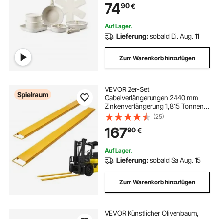
74
90
€
Würzen von Soßen und Kochen
(Weiß)
Auf Lager.
Lieferung:
sobald Di. Aug. 11
Zum Warenkorb hinzufügen
VEVOR 2er-Set
Spielraum
Gabelverlängerungen 2440 mm
Zinkenverlängerung 1,815 Tonnen
Tragfähigkeit Gabelzinken Q235
(25)
Kohlenstoffstahl einteiliges Design
167
90
€
Palettengabelverlängerung
Kompatibel mit 106 mm Gabeln
Auf Lager.
Lieferung:
sobald Sa Aug. 15
Zum Warenkorb hinzufügen
VEVOR Künstlicher Olivenbaum,