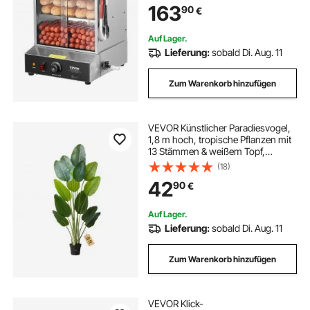
poliermaschine set poliermaschine
163
90
€
aus gehärtetem Glas,
Trennplattenzange, Edelstahl, für
Hot Dogs & Brötchen
Auf Lager.
diamantbohrer set bohrkronen
Lieferung:
sobald Di. Aug. 11
Zum Warenkorb hinzufügen
blechlocher set
lochsägen set bohrkronen
beistelltisch set
VEVOR Künstlicher Paradiesvogel,
1,8 m hoch, tropische Pflanzen mit
13 Stämmen & weißem Topf,
Kunstseidenbaum, große Bäume für
(18)
Dekoration von Veranden,
42
90
€
Wohnzimmer, Terrassen Zuhause,
Büro
Auf Lager.
Lieferung:
sobald Di. Aug. 11
Zum Warenkorb hinzufügen
VEVOR Klick-