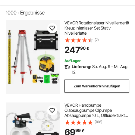
1000+
Ergebnisse
VEVOR Rotationslaser Nivelliergerät
Kreuzlinienlaser Set Stativ
Nivellierlatte
(7)
247
90
€
Auf Lager.
Lieferung:
So. Aug. 9 - Mi. Aug.
12
Zum Warenkorb hinzufügen
VEVOR Handpumpe
Ölabsaugpumpe Ölpumpe
Absaugpumpe 10 L, Ölfluidextraktor
Handpumpe 9,91 x 5,59 x 14,99
(106)
cm, Umfüllpumpe Saugpumpe
69
99
€
Flüssigkeitsextraktoren mit 14