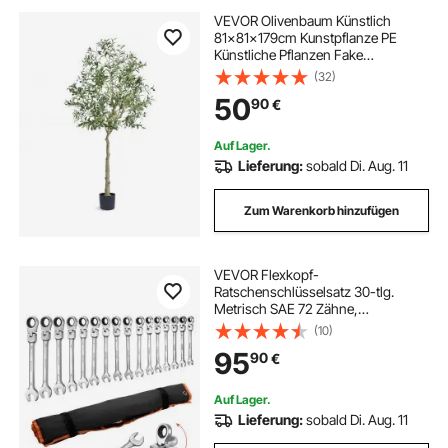
VEVOR Olivenbaum Künstlich
81x81x179cm Kunstpflanze PE
Künstliche Pflanzen Fake
Plastikpflanzen im Topf Kunstblume
(32)
Geruchslos wasserdicht Ideal zur
50
90
€
Dekoration von Schlafzimmer
Arbeitszimmer Wohnzimmer
Auf Lager.
Lieferung:
sobald Di. Aug. 11
Zum Warenkorb hinzufügen
VEVOR Flexkopf-
Ratschenschlüsselsatz 30-tlg.
Metrisch SAE 72 Zähne,
Ratschenringschlüssel-Set aus Cr-
(10)
V-Stahl mit Aufbewahrungstasche,
95
90
€
Maulschlüssel für Reparaturen im
Haushalt & an Kraftfahrzeugen
Auf Lager.
Lieferung:
sobald Di. Aug. 11