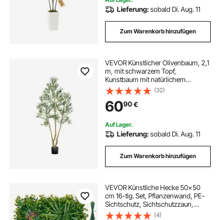
Lieferung:
sobald Di. Aug. 11
Zum Warenkorb hinzufügen
VEVOR Künstlicher Olivenbaum, 2,1
m, mit schwarzem Topf,
Kunstbaum mit natürlichem
Holzstamm & realistischen grünen
(32)
Blättern & Früchten, Kunstpflanze
60
90
€
für Innenbereich, Zuhause, Büro,
Wohnzimmer
Auf Lager.
Lieferung:
sobald Di. Aug. 11
Zum Warenkorb hinzufügen
VEVOR Künstliche Hecke 50x50
cm 16-tlg. Set, Pflanzenwand, PE-
Sichtschutz, Sichtschutzzaun,
Windschutz, Heckenzaun,
(4)