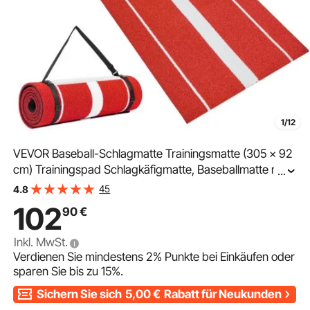
1/12
VEVOR Baseball-Schlagmatte Trainingsmatte (305 x 92
cm) Trainingspad Schlagkäfigmatte, Baseballmatte mit
...
lichtechter Rasen & rutschfester Schaumstoffrückseite,
45
4.8
tragbare Softballmatte Pitching Rot
102
90
€
Inkl. MwSt.
Verdienen Sie mindestens
2%
Punkte bei Einkäufen oder
sparen Sie bis zu
15%
.
Sichern Sie sich
5,00
€
Rabatt für Neukunden