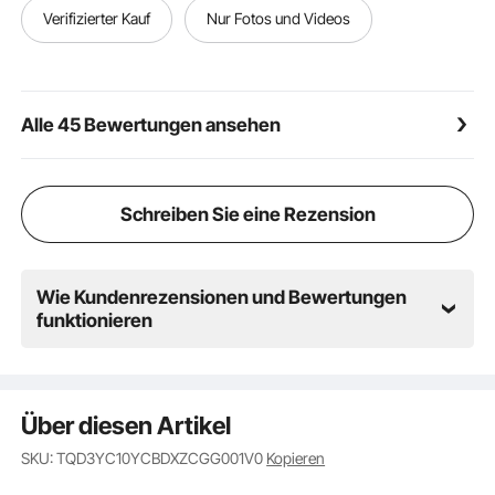
Fitnessstudios und das Training im eigenen Garten
Verifizierter Kauf
Nur Fotos und Videos
Alle 45 Bewertungen ansehen
Schreiben Sie eine Rezension
Wie Kundenrezensionen und Bewertungen
funktionieren
Über diesen Artikel
SKU: TQD3YC10YCBDXZCGG001V0
Kopieren