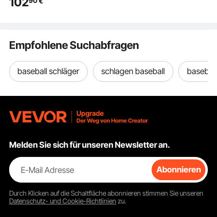
102
90
€
Schlagkäfigmatte,
Baseballmatte mit
lichtechter Rasen &
rutschfester
Empfohlene Suchabfragen
Schaumstoffrückseite,
tragbare Softballmatte
Pitching Rot
baseball schläger
schlagen baseball
baseball
Melden Sie sich für unseren Newsletter an.
E-Mail Adresse
Abonnieren
Durch Klicken auf die Schaltfläche
abonnieren
stimmen Sie unseren
Datenschutz- und Cookie-Richtlinien
zu.