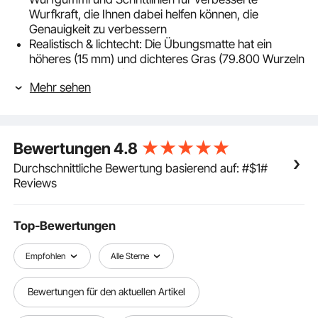
Wurfkraft, die Ihnen dabei helfen können, die
Genauigkeit zu verbessern
Realistisch & lichtecht: Die Übungsmatte hat ein
höheres (15 mm) und dichteres Gras (79.800 Wurzeln
pro Quadratmeter), das wie echtes Gras aussieht
Mehr sehen
und sich auch so anfühlt
Rutschfeste Unterseite: Die 5 mm starke EVA-
Rückseite dieser Pitchingmatte erhöht die Reibung,
um ein Ausrutschen zu verhindern und die
Bewertungen
4.8
Sturzgefahr zu verringern. Zusätzlich schützt sie
Ihren Boden während des Trainings vor Kratzern und
Durchschnittliche Bewertung basierend auf: #$1#
Beschädigungen
Reviews
Leicht zu transportieren & aufzubewahren: Diese
Baseballmatte ist mit einem Spannseil ausgestattet,
sodass sie sich leicht transportieren lässt. Bei
Top-Bewertungen
Nichtgebrauch kann sie platzsparend
zusammengerollt werden
Empfohlen
Alle Sterne
Vielseitig einsetzbar: Diese Softball-Wurfmatte kann
sowohl drinnen als auch draußen verwendet werden.
Bewertungen für den aktuellen Artikel
Sie eignet sich ideal für Trainingszentren,
Heimgaragen, Spielfelder, Schlagkäfige,