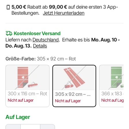
5
,00
€
Rabatt ab
99
,00
€
auf deine ersten 3 App-
Bestellungen.
Jetzt Herunterladen
Kostenloser Versand
Liefern nach
Deutschland
.
Erhalte es bis
Mo. Aug. 10 -
Do. Aug. 13.
Details
Größe-Farbe:
305 x 92 cm – Rot
300 x 116 cm – Rot
366 x 183 cm
305 x 92 cm – Ro
ün
t
Nicht auf Lager
Nicht auf Lager
Nicht auf Lager
Auf Lager