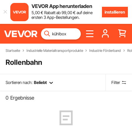
VEVOR App herunterladen
installieren
5
,00
€
Rabatt ab
99
,00
€
auf deine
ersten 3 App-Bestellungen.
Startseite
Industrielle Materialtransportprodukte
Industrie Förderband
Ro
Rollenbahn
Sortieren nach:
Beliebt
Filter
0
Ergebnisse