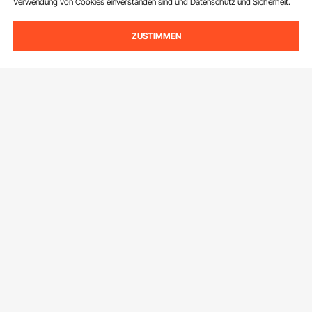
Verwendung von Cookies einverstanden sind und
Datenschutz und Sicherheit.
ZUSTIMMEN
Melden Sie sich für unseren Newsletter an.
E-Mail Adresse
Abonnieren
Durch Klicken auf die Schaltfläche
abonnieren
stimmen Sie unseren
Datenschutz- und Cookie-Richtlinien
zu.
Kundenservice
Kontaktieren Sie uns
Ressourcen
Rückgaben & Ersatz
Mitgliederprogramm