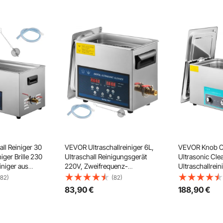
ll Reiniger 30
VEVOR Ultraschallreiniger 6L,
VEVOR Knob C
niger Brille 230
Ultraschall Reinigungsgerät
Ultrasonic Cle
iniger aus
220V, Zweifrequenz-
Ultraschallrein
schallgerät mit
Ultraschallreiniger Edelstahl,
Ultraschall Re
(82)
(82)
Digitaler Ultraschallreiniger,
kHz 600 W, Dig
83
,90
€
188
,90
€
ung 300 W,
Ultraschallreinigungsgerät mit
Ultraschallrei
heilkunde,
LED-Anzeige 28 kHz und 40
Reinigung Ultr
kHz
Ultraschallrei