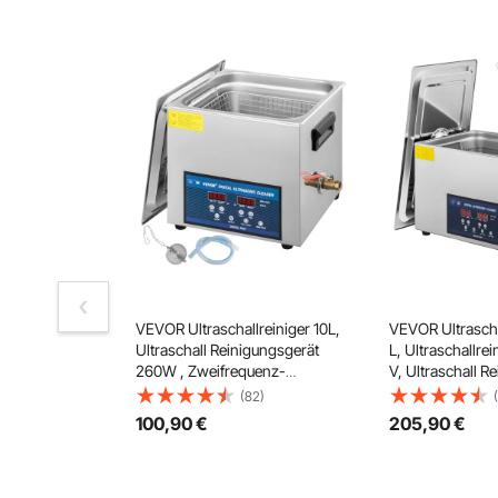
VEVOR Ultraschallreiniger 10L,
VEVOR Ultrascha
Ultraschall Reinigungsgerät
L, Ultraschallrei
260W , Zweifrequenz-
V, Ultraschall Re
Ultraschallreiniger,
Edelstahl, Ultra
(82)
Schmuckreiniger Ultraschall
2 Einstellbarer
100
,90
€
205
,90
€
Ultraschallreiniger
Reinigungsleist
Ultraschallreinigungsgerät
600 W, für Zahn
Brille mit LED-Bildschirm
Geschirr