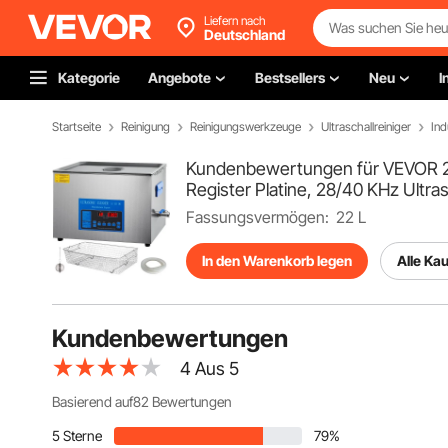
Liefern nach
Deutschland
Kategorie
Angebote
Bestsellers
Neu
I
Startseite
Reinigung
Reinigungswerkzeuge
Ultraschallreiniger
Ind
Kundenbewertungen für VEVOR 22 L
Register Platine, 28/40 KHz Ultra
Fassungsvermögen:
22 L
In den Warenkorb legen
Alle Ka
Kundenbewertungen
4
Aus 5
Basierend auf82 Bewertungen
5 Sterne
79%