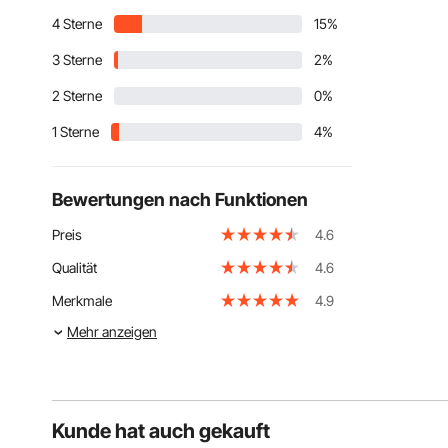
4 Sterne
15%
3 Sterne
2%
2 Sterne
0%
1 Sterne
4%
Bewertungen nach Funktionen
Preis
4.6
Qualität
4.6
Merkmale
4.9
Mehr anzeigen
Kunde hat auch gekauft