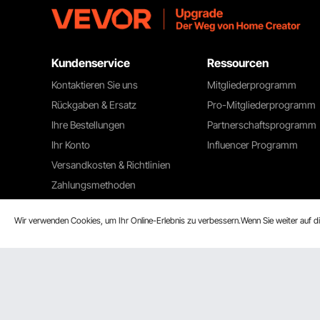
Kundenservice
Ressourcen
Kontaktieren Sie uns
Mitgliederprogramm
Rückgaben & Ersatz
Pro-Mitgliederprogramm
Ihre Bestellungen
Partnerschaftsprogramm
Ihr Konto
Influencer Programm
Versandkosten & Richtlinien
Zahlungsmethoden
Hilfe & FAQs
Wir verwenden Cookies, um Ihr Online-Erlebnis zu verbessern.Wenn Sie weiter auf 
VEVOR Produkt-
Rückruferklärungen
Wir akzeptieren