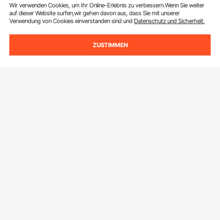
Wir verwenden Cookies, um Ihr Online-Erlebnis zu verbessern.Wenn Sie weiter
E-Mail Adresse
Abonnieren
auf dieser Website surfen,wir gehen davon aus, dass Sie mit unserer
Verwendung von Cookies einverstanden sind und
Datenschutz und Sicherheit.
Durch Klicken auf die Schaltfläche
abonnieren
stimmen Sie unseren
Datenschutz- und Cookie-Richtlinien
zu.
ZUSTIMMEN
Kundenservice
Kontaktieren Sie uns
Ressourcen
Rückgaben & Ersatz
Mitgliederprogramm
Ihre Bestellungen
Über Uns
Pro-Mitgliederprogramm
Ihr Konto
Über VEVOR
Partnerschaftsprogramm
Hilfe & FAQs
VEVOR App herunterladen
Nutzungsbedingungen
Influencer Programm
Versandkosten & Richtlinien