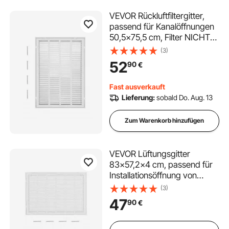
VEVOR Rückluftfiltergitter,
passend für Kanalöffnungen
50,5x75,5 cm, Filter NICHT
im Lieferumfang enthalten,
(3)
Abluftgitter für die Wand,
52
90
€
pulverbeschichtetes
Rückluftgitter aus Stahl
Fast ausverkauft
Lieferung:
sobald Do. Aug. 13
Zum Warenkorb hinzufügen
VEVOR Lüftungsgitter
83x57,2x4 cm, passend für
Installationsöffnung von
75,5x50,5 cm, Filter NICHT
(3)
im Lieferumfang enthalten,
47
90
€
Abluftgitter für die Wand,
Rückluftgitter aus Stahl