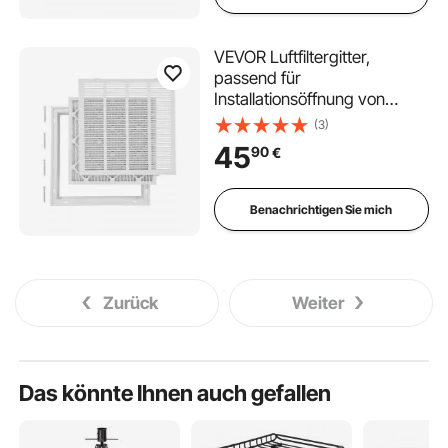
VEVOR Luftfiltergitter,
passend für
Installationsöffnung von
50,5x50,5 cm (B x H), Filter
(3)
im Lieferumfang enthalten,
45
90
€
Abluftgitter für die Wand,
pulverbeschichtetes
Rückluftgitter aus Stahl
Benachrichtigen Sie mich
Zurück
Weiter
Das könnte Ihnen auch gefallen