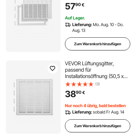
Lieferumfang enthalten,
57
90
€
Abluftgitter, Lamellengitter für
die Wand,
Auf Lager.
pulverbeschichtetes
Lieferung:
Mo. Aug. 10 - Do.
Rückluftgitter aus Stahl
Aug. 13
Zum Warenkorb hinzufügen
VEVOR Lüftungsgitter,
passend für
Installationsöffnung (50,5 x
50,5 cm), Filter NICHT im
(3)
Lieferumfang enthalten,
38
90
€
Abluftgitter für die Wand,
pulverbeschichtetes
Nur noch 4 übrig, bald bestellen
Rückluftgitter aus Stahl
Lieferung:
sobald Fr Aug. 14
Zum Warenkorb hinzufügen