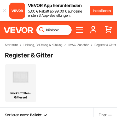
VEVOR App herunterladen
installieren
5
,00
€
Rabatt ab
99
,00
€
auf deine
ersten 3 App-Bestellungen.
Startseite
Heizung, Belüftung & Kühlung
HVAC-Zubehör
Register & Gitter
Register & Gitter
Rückluftfilter-
Gitterset
Sortieren nach:
Beliebt
Filter