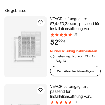
8
Ergebnisse
VEVOR Lüftungsgitter
57,4x70,2x4cm, passend für
Installationsöffnung von
50x63 cm (B x H), Filter im
(3)
Lieferumfang enthalten,
52
90
€
Abluftgitter für die Wand,
Lamellengitter aus Stahl,
Nur noch 3 übrig, bald bestellen
Lieferung:
Mo. Aug. 10 - Do.
Aug. 13
Zum Warenkorb hinzufügen
VEVOR Lüftungsgitter,
passend für
Installationsöffnung von
75,5x50,5 cm, Filter im
(3)