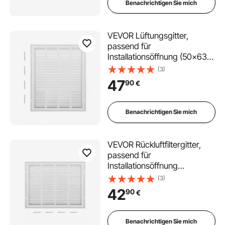
Benachrichtigen Sie mich
VEVOR Lüftungsgitter,
passend für
Installationsöffnung (50x63
cm), Filter NICHT im
(3)
Lieferumfang enthalten,
47
90
€
Abluftgitter für die Wand,
Lamellengitter,
pulverbeschichtetes
Benachrichtigen Sie mich
Rückluftgitter aus Stahl
VEVOR Rückluftfiltergitter,
passend für
Installationsöffnung
(60,5x45,5 cm), Filter NICHT
(3)
im Lieferumfang enthalten,
42
90
€
Abluftgitter für die Wand,
pulverbeschichtetes
Rückluftgitter aus Stahl
Benachrichtigen Sie mich