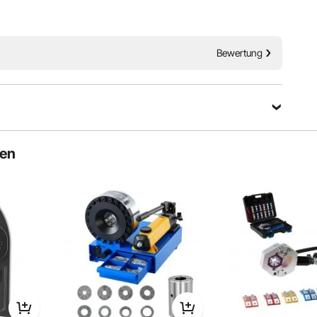
hlauch-Crimp-
VEVOR ist eine führende Marke,
die zum Geräte und Werkzeuge
& 4 Matrizen & 53
engagiert. Zusammen mit
Bewertung
Tausenden von erfahrenen
Mitarbeitern ist VEVOR bestrebt,
n ein hochwertiges
Ihnen robuste Geräte und
uchquetschset mit
Werkzeuge zum Niedrigpreis
 der Größen 6, 8, 10
anzubieten. Heute werden VEVOR
nuelle A/C-
mit 10 Millionen Mitgliedern in
zange ist zum
mehr als 200 Ländern und
derhaken- und
Regionen dienen.
en geeignet. Das
Eine Frage stellen
lfe der Halterung
ten
Warum VEVOR wählen?
 Werkbank befestigt
inem Schraubstock
.
Sortieren nach：
Ausgewählte Fragen
Premium-Qualität
Niedrigpreis
Pünktlich & Sicherer
es Crimpwerkzeug
Leichter Umtausch &
edienung
Rückgabe
Setup
24/7 schnelle Antwort
 kompakt
et werden. Der Druck, dem das Rohr nach dem Crimpen