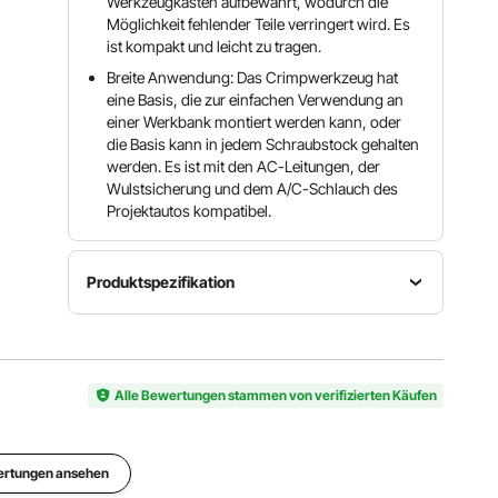
Werkzeugkasten aufbewahrt, wodurch die
Möglichkeit fehlender Teile verringert wird. Es
ist kompakt und leicht zu tragen.
Breite Anwendung: Das Crimpwerkzeug hat
eine Basis, die zur einfachen Verwendung an
einer Werkbank montiert werden kann, oder
die Basis kann in jedem Schraubstock gehalten
werden. Es ist mit den AC-Leitungen, der
Wulstsicherung und dem A/C-Schlauch des
Projektautos kompatibel.
Produktspezifikation
Formen
Formen
Packungsgröße
Typ
Anzahl
33 x 28 x
# 6, # 8, #
4
21 cm
Alle Bewertungen stammen von verifizierten Käufen
10, # 12
Bruttogewicht
ertungen ansehen
17 Pfund