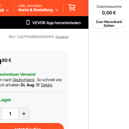
/
Hallo, Anmelden
Zwischensumme
Konto & Bestellung
UR
0,00
€
Zum Warenkorb
VEVOR App herunterladen
Gehen
SKU: YJQ71550RG0000001V0
Kopieren
0
90
€
ostenloser Versand
rn nach
Deutschland
.
So schnell wie
ch erhalten
Di. Aug. 11
Details
Lager