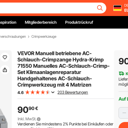
DE
E
nspiration
Mitgliederbereich
Produktrückruf
rverschraubungen
Crimpwerkzeuge
VEVOR Manuell betriebene AC-
9
Schlauch-Crimpzange Hydra-Krimp
71550 Manuelles AC-Schlauch-Crimp-
Set Klimaanlagenreparatur
K
Handgehaltenes AC-Schlauch-
Liefe
Crimpwerkzeug mit 4 Matrizen
mögli
203 Bewertungen
4.6
Auf 
90
90
€
Inkl. MwSt.
Verdienen Sie mindestens
2%
Punkte bei Einkäufen oder