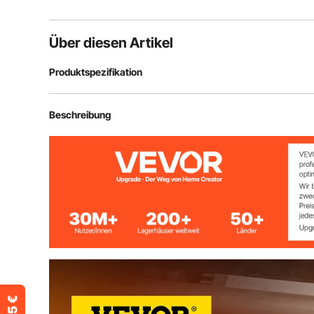
Über diesen Artikel
Produktspezifikation
Formen Typ
# 6, # 8, # 10, 
Beschreibung
Formen Anzahl
4
Packungsgröße
33 x 28 x 21 c
Bruttogewicht
17 Pfund