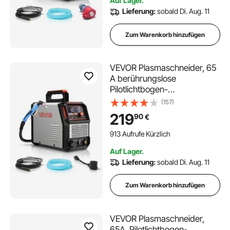
Auf Lager.
Lieferung:
sobald Di. Aug. 11
Zum Warenkorb hinzufügen
VEVOR Plasmaschneider, 65
A berührungslose
Pilotlichtbogen-
Plasmaschneidgerät,
(157)
Digitalanzeige IGBT-
219
90
€
Wechselrichter mit 2T/4T-
Funktion & einstellbarer
913 Aufrufe Kürzlich
PA/PT-Zeit für
Auf Lager.
Heimreparaturen,
Lieferung:
sobald Di. Aug. 11
Werkstätten
Zum Warenkorb hinzufügen
VEVOR Plasmaschneider,
65A, Pilotlichtbogen-