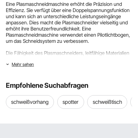
Eine Plasmaschneidmaschine erhöht die Präzision und
Effizienz. Sie verfügt über eine Doppelspannungsfunktion
und kann sich an unterschiedliche Leistungseingänge
anpassen. Dies macht die Plasmaschneider vielseitig und
erhöht ihre Benutzerfreundlichkeit. Eine
Plasmaschneidmaschine verwendet einen Pilotlichtbogen,
um das Schneidsystem zu verbessern.
Die Fähigkeit des Plasmaschneiders, leitfähige Materialien
zu schneiden, zeigt seine Vielseitigkeit. Seine
Mehr sehen
Schnittgeschwindigkeit unterscheidet ihn von
herkömmlichen Schneidemaschinen. Der Arbeitszyklus ist
die Spezifikation, die die Betriebsgrenze der
Plasmaschneidmaschine zeigt.
Empfohlene Suchabfragen
Finden Sie bei VEVOR den besten
Plasmaschneider entsprechend Ihren
schweißvorhang
spotter
schweißtisch
Anforderungen
Heutzutage sind auf dem Markt viele verschiedene
Plasmaschneider erhältlich. Wählen Sie den aus, der am
besten zu Ihnen passt. Die verschiedenen