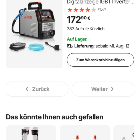
Digitalanzeige IGBT Inverter-
Schneidemaschine mit
(157)
2T/4T-Funktion &
172
90
€
einstellbarer PA/PT-Zeit, Ideal
für Heimreparaturen,
383 Aufrufe Kürzlich
Werkstätten
Auf Lager.
Lieferung:
sobald Mi. Aug. 12
Zum Warenkorb hinzufügen
Zurück
Weiter
Das könnte Ihnen auch gefallen