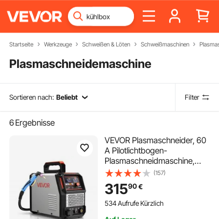
Startseite
Werkzeuge
Schweißen & Löten
Schweißmaschinen
Plasma
Plasmaschneidemaschine
Sortieren nach:
Beliebt
Filter
6
Ergebnisse
VEVOR Plasmaschneider, 60
A Pilotlichtbogen-
Plasmaschneidmaschine,
IGBT-Wechselrichter mit
(157)
Digitalanzeige – mit 2T/4T-
315
90
€
Funktion & einstellbarer
PA/PT-Zeit für industriellen
534 Aufrufe Kürzlich
Einsatz (400 V 3-Phasen)