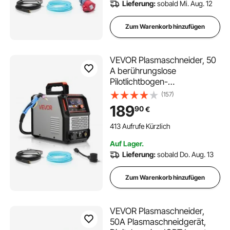
Lieferung:
sobald Mi. Aug. 12
Zum Warenkorb hinzufügen
VEVOR Plasmaschneider, 50
A berührungslose
Pilotlichtbogen-
Plasmaschneidgerät,
(157)
Digitalanzeige IGBT-
189
90
€
Wechselrichter mit 2T/4T-
Funktion & einstellbarer
413 Aufrufe Kürzlich
PA/PT-Zeit für
Auf Lager.
Heimreparaturen,
Lieferung:
sobald Do. Aug. 13
Werkstätten
Zum Warenkorb hinzufügen
VEVOR Plasmaschneider,
50A Plasmaschneidgerät,