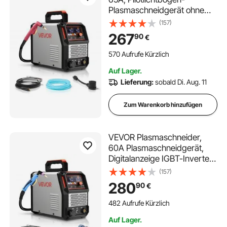
Plasmaschneidgerät ohne
Hochfrequenz – mit 2T/4T-
(157)
Funktion & einstellbarer PT-
267
90
€
Zeit, Digitalanzeige, IGBT-
Wechselrichter für
570 Aufrufe Kürzlich
Heimreparaturen,
Auf Lager.
Werkstätten
Lieferung:
sobald Di. Aug. 11
Zum Warenkorb hinzufügen
VEVOR Plasmaschneider,
60A Plasmaschneidgerät,
Digitalanzeige IGBT-Inverter-
Schneidemaschine mit
(157)
2T/4T-Funktion &
280
90
€
einstellbarer PA/PT-Zeit für
industriellen Einsatz (400V 3-
482 Aufrufe Kürzlich
Phasig)
Auf Lager.