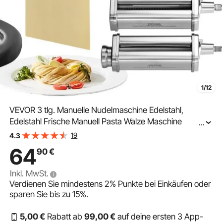
1/12
VEVOR 3 tlg. Manuelle Nudelmaschine Edelstahl,
Edelstahl Frische Manuell Pasta Walze Maschine
...
Italienische Flachteigmaschine Pastamaker inkl.
19
4.3
Reinigungsbürste für Spaghetti, Lasagne usw.
64
90
€
Inkl. MwSt.
Verdienen Sie mindestens
2%
Punkte bei Einkäufen oder
sparen Sie bis zu
15%
.
5
,00
€
Rabatt ab
99
,00
€
auf deine ersten 3 App-