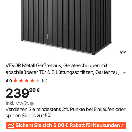
1/12
VEVOR Metall Gerätehaus, Geräteschuppen mit
abschließbarer Tür & 2 Lüftungsschlitzen, Gartenhaus
...
zur Außenaufbewahrung für Hinterhof, Garten,
82
4.0
Terrasse, Fahrrad, 1533x876x1815 mm
239
90
€
Inkl. MwSt.
Verdienen Sie mindestens
2%
Punkte bei Einkäufen oder
sparen Sie bis zu
15%
.
Sichern Sie sich
5,00
€
Rabatt für Neukunden