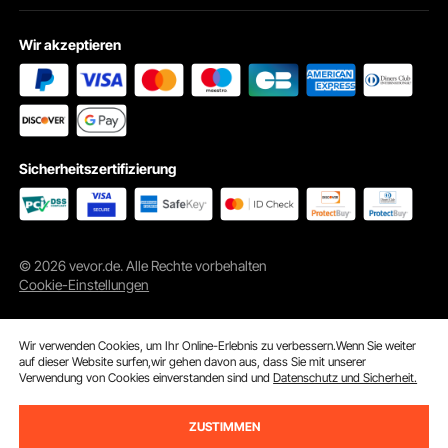
Wir akzeptieren
Sicherheitszertifizierung
© 2026 vevor.de. Alle Rechte vorbehalten
Cookie-Einstellungen
Wir verwenden Cookies, um Ihr Online-Erlebnis zu verbessern.Wenn Sie weiter
auf dieser Website surfen,wir gehen davon aus, dass Sie mit unserer
Verwendung von Cookies einverstanden sind und
Datenschutz und Sicherheit.
ZUSTIMMEN
ln den Warenkorb
Jetzt kaufen