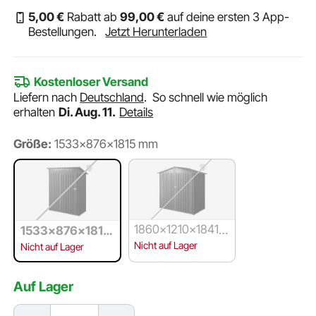
5
,00
€
Rabatt ab
99
,00
€
auf deine ersten 3 App-
Bestellungen.
Jetzt Herunterladen
Kostenloser Versand
Liefern nach
Deutschland
.
So schnell wie möglich
erhalten
Di. Aug. 11.
Details
Größe:
1533x876x1815 mm
1860x1210x1841
1533x876x1815
mm
mm
Nicht auf Lager
Nicht auf Lager
Auf Lager