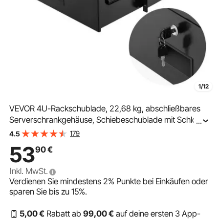
1/12
VEVOR 4U-Rackschublade, 22,68 kg, abschließbares
Serverschrankgehäuse, Schiebeschublade mit Schloss
...
& Kabelmanagementlöchern, für 482 mm
179
4.5
Netzwerkschrank-AV-Rack oder Schrankgehäuse
53
90
€
Inkl. MwSt.
Verdienen Sie mindestens
2%
Punkte bei Einkäufen oder
sparen Sie bis zu
15%
.
5
,00
€
Rabatt ab
99
,00
€
auf deine ersten 3 App-