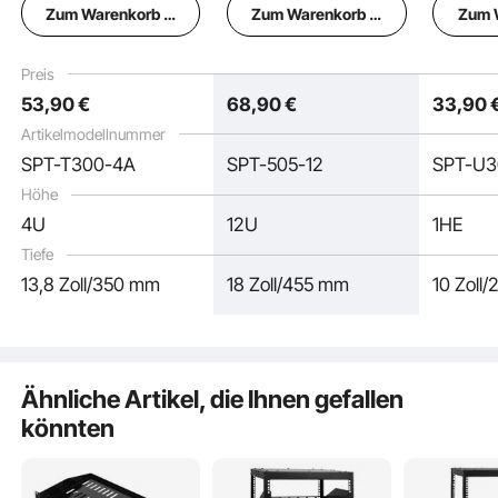
Zum Warenkorb hinzufügen
Zum Warenkorb hinzufügen
Zum 
Schloss &
Rack mit 180-Grad-
Rack-Mo
Kabelmanagementlöch
Torschwingung,
mit Abl
ern, für 482 mm
Karbonstahl, für 482
Tiefe, g
Halten Sie es ordentlich
Preis
Netzwerkschrank-AV-
mm-IT-
Luftzirk
53
,90
€
68
,90
€
33
,90
Rack oder
Netzwerkgeräte & AV-
mm-Sch
Schrankgehäuse
Geräte,
Comput
Artikelmodellnummer
Mehrere Größenoptionen
Computerserver,
rüstung
SPT-T300-4A
SPT-505-12
SPT-U3
Schwarz
Höhe
Wesentliche Merkmale
4U
12U
1HE
Tiefe
13,8 Zoll/350 mm
18 Zoll/455 mm
10 Zoll
Ähnliche Artikel, die Ihnen gefallen
könnten