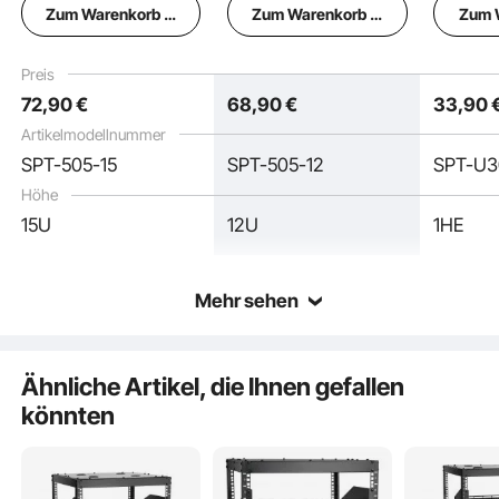
Zum Warenkorb hinzufügen
Zum Warenkorb hinzufügen
Zum 
mit 180-Grad-
Rack mit 180-Grad-
Rack-Mo
Zuverlässige Fixierung
Torschwingung,
Torschwingung,
mit Abl
Karbonstahl, für 482
Karbonstahl, für 482
Tiefe, g
Preis
mm-IT-
mm-IT-
Luftzirk
72
,90
€
68
,90
€
33
,90
Netzwerkgeräte & AV-
Netzwerkgeräte & AV-
mm-Sch
Komplettes Zubehör
Geräte,
Geräte,
Comput
Artikelmodellnummer
Computerserver,
Computerserver,
rüstung
SPT-505-15
SPT-505-12
SPT-U3
Schwarz
Schwarz
Wesentliche Merkmale
Höhe
15U
12U
1HE
Mehr sehen
Ähnliche Artikel, die Ihnen gefallen
könnten