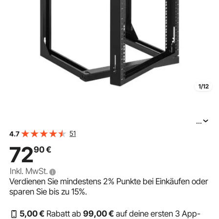
1/12
...
VEVOR 15U Server-Rack zur Wandmontage, 68 kg max.
51
4.7
Tragkraft, Open Frame-Netzwerk-Rack mit 180-Grad-
72
90
€
Torschwingung, Karbonstahl, für 482 mm-IT-
Netzwerkgeräte & AV-Geräte, Computerserver,
Inkl. MwSt.
Verdienen Sie mindestens
2%
Punkte bei Einkäufen oder
sparen Sie bis zu
15%
.
5
,00
€
Rabatt ab
99
,00
€
auf deine ersten 3 App-