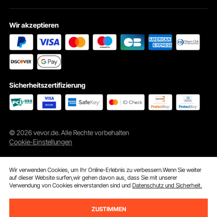
Wir akzeptieren
Sicherheitszertifizierung
© 2026 vevor.de. Alle Rechte vorbehalten
Cookie-Einstellungen
Wir verwenden Cookies, um Ihr Online-Erlebnis zu verbessern.Wenn Sie weiter
auf dieser Website surfen,wir gehen davon aus, dass Sie mit unserer
Verwendung von Cookies einverstanden sind und
Datenschutz und Sicherheit.
ZUSTIMMEN
ln den Warenkorb
Jetzt kaufen