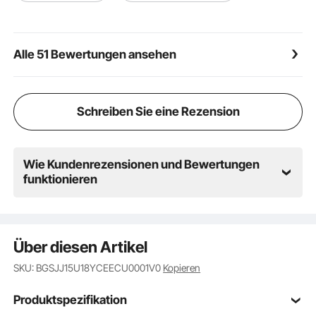
Serverregalen (separat erhältlich), um Ihren Rack-
Platz zu optimieren und Ihr Setup zu optimieren.
Schaffen Sie einen übersichtlichen Raum und
Alle 51 Bewertungen ansehen
minimieren Sie Interferenzen und Kollisionen
zwischen Geräten.
Schreiben Sie eine Rezension
Wie Kundenrezensionen und Bewertungen
funktionieren
Über diesen Artikel
SKU: BGSJJ15U18YCEECU0001V0
Kopieren
Produktspezifikation