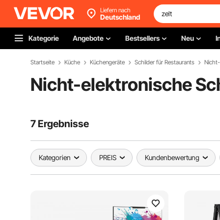
Liefern nach
Deutschland
Kategorie
Angebote
Bestsellers
Neu
I
Startseite
Küche
Küchengeräte
Schilder für Restaurants
Nicht-
Nicht-elektronische Sc
7 Ergebnisse
Kategorien
PREIS
Kundenbewertung