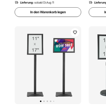
Lieferung:
sobald Di.Aug 11
Lieferun
In den Warenkorb legen
I