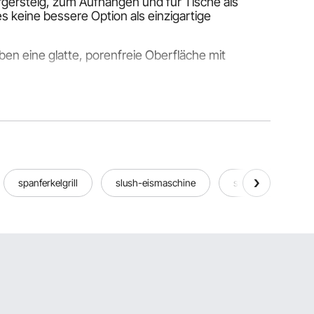
rgersteig, zum Aufhängen und für Tische als
 keine bessere Option als einzigartige
ben eine glatte, porenfreie Oberfläche mit
elschild aus, das Ihren Anforderungen entspricht.
ie Kunden schnell zu Ihren Geschäften locken.
 Geschäften, Restaurants oder bei besonderen
spanferkelgrill
slush-eismaschine
standmixer
für Sonderangebote oder Menüs werben.
Anlässe. Die meisten Menschen bevorzugen
re Veranstaltungen zu gestalten. Das doppelseitige
ideal, um Rabatte oder Produktangebote