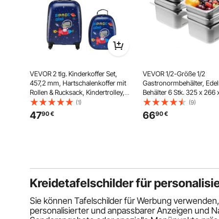
VEVOR 2 tlg. Kinderkoffer Set,
VEVOR 1/2-Größe 1/2
457,2 mm, Hartschalenkoffer mit
Gastronormbehälter, Edel
Rollen & Rucksack, Kindertrolley,
Behälter 6 Stk. 325 x 266
Kids Suitcase, perfekte Geschenke
Speisebehälter, kommerzi
(1)
(9)
für Jungen & Mädchen, praktisch
Dampfpfanne Warmhaltebe
47
66
90
€
90
€
für Reisen & Fliegen (Dinosaurier)
Hotelpfanne Tisch Food P
Kreidetafelschilder für personali
Sie können Tafelschilder für Werbung verwenden, 
personalisierter und anpassbarer Anzeigen und Na