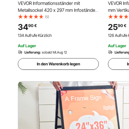
VEVOR Informationsständer mit
VEVOR Inf
Metallsockel 420 x 297 mm Infoständer
mm Vertika
Verstellbarer Blickwinkel per Drehknopf
Posterstä
(5)
Posterständer, Robuster
Bodensteh
34
25
90
€
90
€
Bodenstehender Schilderhalter
Runder Ba
134 Aufrufe Kürzlich
126 Aufrufe 
Aufsteller für Displays, Werbung
den Außen
Auf Lager
Auf Lager
Lieferung:
sobald Mi.Aug 12
Lieferun
In den Warenkorb legen
I