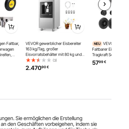
n Faltbar,
VEVOR gewerblicher Eisbereiter
VEVOR Einkaufs
NEU
163 kg/Tag, großer
lerwagen
Faltbarer Einkaufswa
Eisvorratsbehälter mit 80 kg und
reifen,
Tragkraft Schwarz, 4
automatischer Eisausgabe (9
gestell 8
Mit Kühlfach Teleskop
(3)
57
99
€
kg/Min.), selbstreinigende
tionale
Rollen, Tasche Abneh
2.470
90
€
Eismaschine mit Touchscreen für
eln
Einkaufsroller für Ei
Bar Restaurant
or
Haushalt
ngen. Sie ermöglichen die Erstellung
ie an den Geschäften vorbeigehen, indem sie