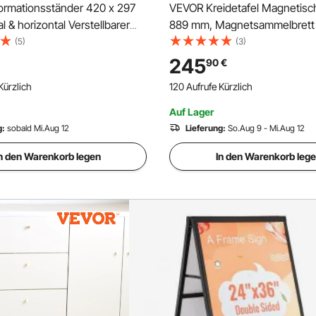
ormationsständer 420 x 297
VEVOR Kreidetafel Magnetisch
l & horizontal Verstellbarer
889 mm, Magnetsammelbrett 
nder, Robuster
1092 mm, Vertikalen oder Hor
(5)
(3)
ender Schilderhalter mit
Aufhängen inkl. 4 Kreidemark
245
90
€
sis für Displays, Werbung und
Tuch, Wandmontage Aufstelle
Kürzlich
120 Aufrufe Kürzlich
bereich Schwarz
Auf Lager
g:
sobald Mi.Aug 12
Lieferung:
So.Aug 9 - Mi.Aug 12
n den Warenkorb legen
In den Warenkorb leg