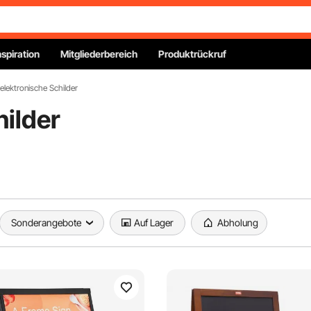
nspiration
Mitgliederbereich
Produktrückruf
elektronische Schilder
hilder
Sonderangebote
Auf Lager
Abholung