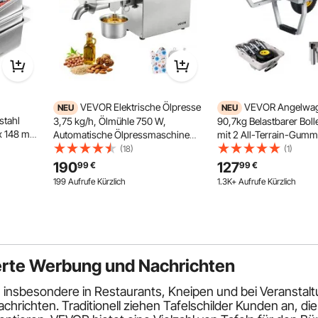
VEVOR Elektrische Ölpresse
VEVOR Angelwage
NEU
NEU
stahl
3,75 kg/h, Ölmühle 750 W,
90,7kg Belastbarer Bol
 x 148 mm
Automatische Ölpressmaschine
mit 2 All-Terrain-Gummi
eller
mit Heißpressung (50 °C-300 °C)
Transportwagen mit Alu
(18)
(1)
hälter,
& Reinigungsbürste, Ölmaschine
Rutenhaltern, Multifunk
190
127
99
€
99
€
an Buffet
für Erdnüsse, Sesam, Sojabohnen
Transportkarre für Ang
199 Aufrufe Kürzlich
1.3K+ Aufrufe Kürzlich
und Mandeln, Edelstahl
Camping Strand Outdo
sierte Werbung und Nachrichten
insbesondere in Restaurants, Kneipen und bei Veranstaltu
chrichten. Traditionell ziehen Tafelschilder Kunden an, d