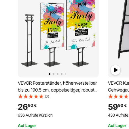
VEVOR Posterständer, höhenverstellbar
VEVOR Ku
bis zu 190,5 cm, doppelseitiger, robuster
Gehwegaufs
Sockel-Schilderhalter, bodenstehender
cm, Plaka
(2)
Schilderhalter, Bannerständer mit
Plakatstä
26
59
90
€
90
€
stoßdämpfender Basis zur Präsentation,
Werbeaufst
636 Aufrufe Kürzlich
430 Aufrufe 
für Tafel
Restauran
usw.
Auf Lager
Auf Lager