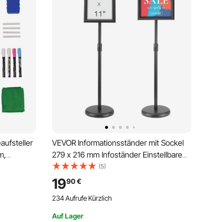
ufsteller
VEVOR Informationsständer mit Sockel
m,
279 x 216 mm Infoständer Einstellbare
750 mm
Höhe 820-1250 mm Posterständer,
(5)
demarker
Robuster Schilderhalter Aufsteller Gefüllt
19
90
€
mit Sand oder Wasser, für Displays,
234 Aufrufe Kürzlich
Werbung
Auf Lager