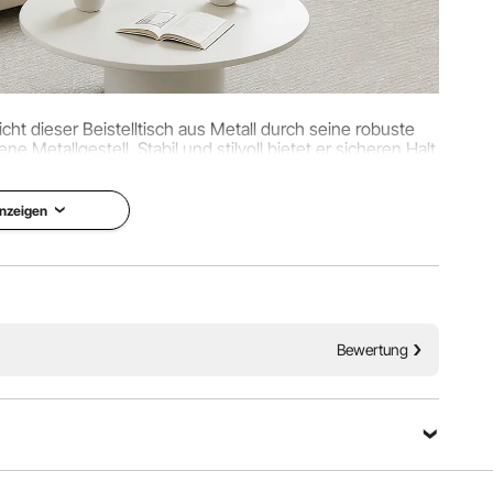
ht dieser Beistelltisch aus Metall durch seine robuste
etallgestell. Stabil und stilvoll bietet er sicheren Halt
 während er Ihrem Zuhause Charme verleiht.
nzeigen
Bewertung