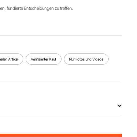
ren, fundierte Entscheidungen zu treffen.
Oberflächenfarbe
Material
Produktstruktur
Vintage-
Eisenholz
2 Stufen
Braun +
Schwarz
Alle Spezifikationen anzeigen
llen Artikel
Verifizierter Kauf
Nur Fotos und Videos