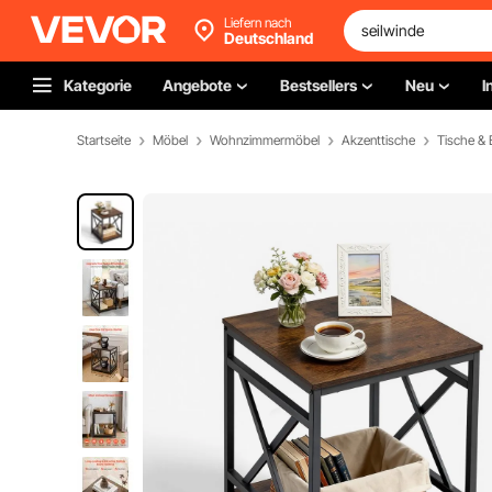
Liefern nach
Deutschland
Kategorie
Angebote
Bestsellers
Neu
I
Startseite
Möbel
Wohnzimmermöbel
Akzenttische
Tische & B