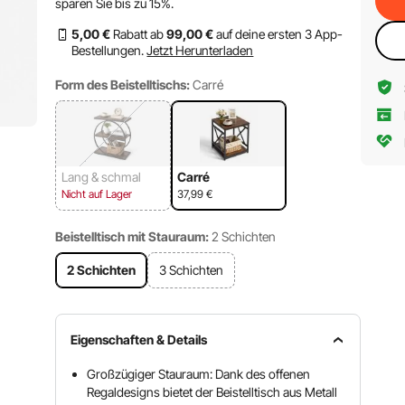
sparen Sie bis zu
15%
.
5
,00
€
Rabatt ab
99
,00
€
auf deine ersten 3 App-
Bestellungen.
Jetzt Herunterladen
Form des Beistelltischs:
Carré
Lang & schmal
Carré
Nicht auf Lager
37,99
€
Beistelltisch mit Stauraum:
2 Schichten
2 Schichten
3 Schichten
Eigenschaften & Details
Großzügiger Stauraum: Dank des offenen
Regaldesigns bietet der Beistelltisch aus Metall