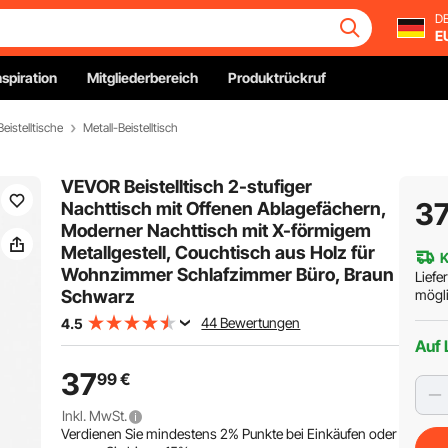
DE
E
nspiration
Mitgliederbereich
Produktrückruf
eistelltische
Metall-Beistelltisch
VEVOR Beistelltisch 2-stufiger
3
Nachttisch mit Offenen Ablagefächern,
Moderner Nachttisch mit X-förmigem
Metallgestell, Couchtisch aus Holz für
K
Wohnzimmer Schlafzimmer Büro, Braun
Liefe
Schwarz
mögli
44 Bewertungen
4.5
Auf 
37
99
€
Inkl. MwSt.
Verdienen Sie mindestens
2%
Punkte bei Einkäufen oder