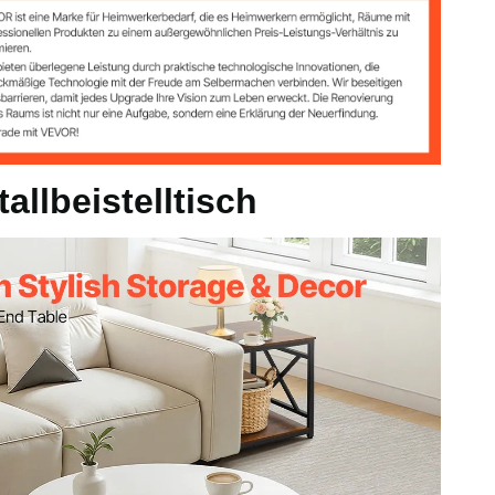
allbeistelltisch
 + Schwarz
g
ll / 45,7 x 45,7 x 51 cm