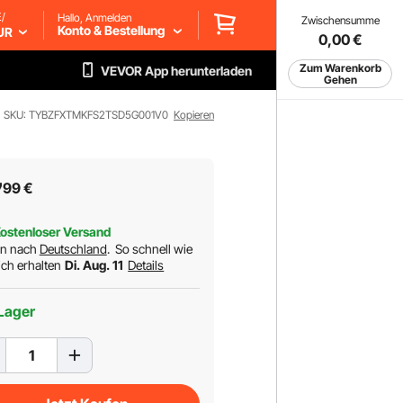
/
Hallo, Anmelden
Zwischensumme
Konto & Bestellung
UR
0,00
€
Zum Warenkorb
VEVOR App herunterladen
Gehen
SKU: TYBZFXTMKFS2TSD5G001V0
Kopieren
7
99
€
ostenloser Versand
rn nach
Deutschland
.
So schnell wie
ch erhalten
Di. Aug. 11
Details
Lager