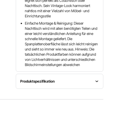
eignet sich perfekt als Couchtisch oder
Nachttisch. Sein Vintage-Look harmoniert
nahtlos mit einer Vielzahl von Möbel- und
Einrichtungsstile
Einfache Montage & Reinigung: Dieser
Nachttisch wird mit allen benötigten Teilen und
einer leicht verständlichen Anleitung für eine
schnelle Montage geliefert. Die
Spanplattenoberfläche lässt sich leicht reinigen
und sieht so immer wie neu aus. Hinweis: Die
tatsächlichen Produktfarben können aufgrund
von Lichtverhältnissen und unterschiedlichen
Bildschirmeinstellungen abweichen
Produktspezifikation
Maximale
Maximale
Tragfähigkeit
Artikelmodellnummer
Tragfähigkeit
unten
ZH639
88 lbs / 40
88 lbs / 40
kg
kg