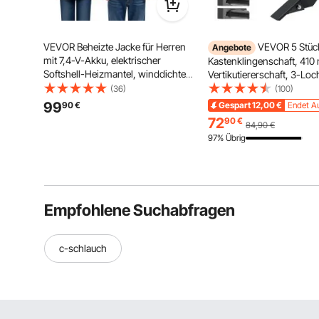
VEVOR Beheizte Jacke für Herren
VEVOR 5 Stüc
Angebote
mit 7,4-V-Akku, elektrischer
Kastenklingenschaft, 41
Softshell-Heizmantel, winddichte,
Vertikutiererschaft, 3-Loc
leichte Oberbekleidung mit 6
Kastenschaberschaft, mit
(36)
(100)
Heizzonen & 3 Heizstufen zum
abnehmbaren konischen
99
90
€
Gespart
12,00
€
Endet A
Wandern, Arbeiten im Freien,
und Stiften, verstellbare
72
90
€
84,90
€
Schwarz, XL
Schaftbaugruppe zum
97% Übrig
Austauschen, Graben, Pfl
Empfohlene Suchabfragen
c-schlauch