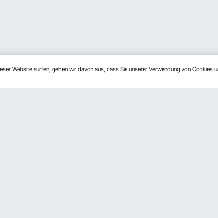
dieser Website surfen, gehen wir davon aus, dass Sie unserer Verwendung von Cookies 
n
Über Uns
rogramm
Über VEVOR
derprogramm
Nutzungsbedingungen
ftsprogramm
Datenschutzerklärung
Programm
Pro Mitgliedsprogramm AGB
Impressum