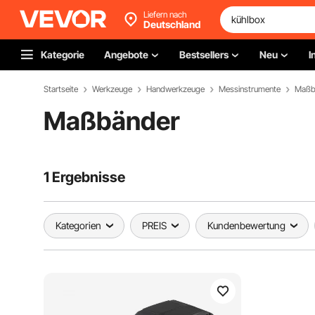
Liefern nach
Deutschland
Kategorie
Angebote
Bestsellers
Neu
I
Startseite
Werkzeuge
Handwerkzeuge
Messinstrumente
Maßb
Maßbänder
1 Ergebnisse
Kategorien
PREIS
Kundenbewertung