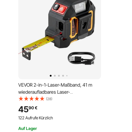
VEVOR 2-in-1-Laser-Maßband, 41 m
wiederaufladbares Laser-
Messwerkzeug & 4,8 m Bandmaß mit
(28)
Magnet, Rollmaßband 4 Modi – Länge,
45
90
€
Fläche, Volumen, kontinuierlich,
122 Aufrufe Kürzlich
ft/in/m/ft+in-Einheit
Auf Lager