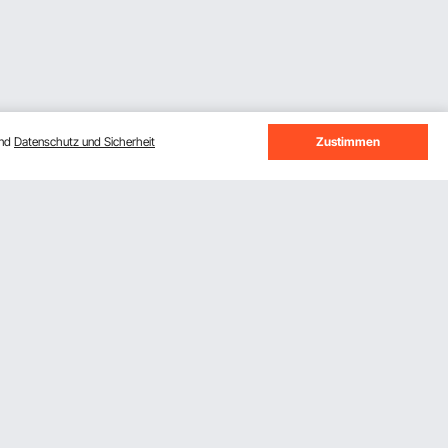
und
Datenschutz und Sicherheit
Zustimmen
Melden Sie sich für unseren Newsletter
an.
Abonnieren
Durch Klicken auf die Schaltfläche
abonnieren
stimmen
Sie unseren
Datenschutz- und Cookie-Richtlinien
zu.