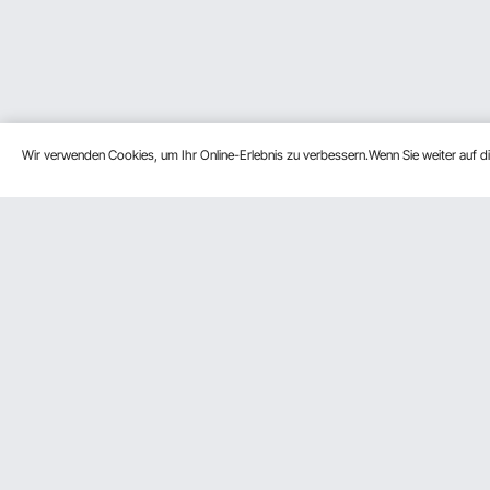
Wir verwenden Cookies, um Ihr Online-Erlebnis zu verbessern.Wenn Sie weiter auf 
Kundenservice
Ressource
Kontaktieren Sie uns
Mitgliederp
Rückgaben & Ersatz
Pro-Mitglie
Ihre Bestellungen
Partnerscha
Ihr Konto
Influencer 
Versandkosten & Richtlinien