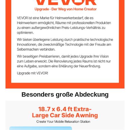
Wasserdichtigkeit
PU3000 mm
sgrad
UV50+
Sonnenschutz
Beige
Farbe
55,34 lbs / 25,10 kg ±3%
(einschließlich sämtlichem
Nettogewicht
Zubehör)
18,70 x 12,70 x 6,89 Fuß /
Produktabmessun
gen (L x B x H)
5,70 x 3,87 x 2,10 m
Besonders große Abdeckung