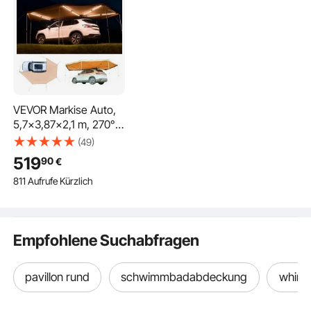
VEVOR Markise Auto,
5,7x3,87x2,1 m, 270°-
Markise mit
(49)
integrierten LED-
519
90
€
Leuchten,
811 Aufrufe Kürzlich
Sonnensegel, UV50+,
freistehende Allwetter-
Automarkise,
Sonnenunterkunft für
Empfohlene Suchabfragen
SUV & LKW, ideal für
Camping
pavillon rund
schwimmbadabdeckung
whirlp