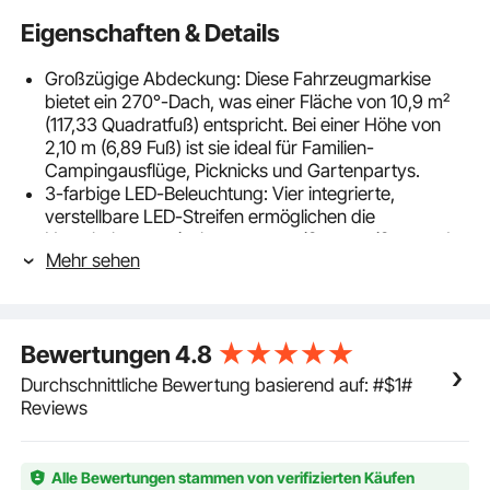
Eigenschaften & Details
Großzügige Abdeckung: Diese Fahrzeugmarkise
bietet ein 270°-Dach, was einer Fläche von 10,9 m²
(117,33 Quadratfuß) entspricht. Bei einer Höhe von
2,10 m (6,89 Fuß) ist sie ideal für Familien-
Campingausflüge, Picknicks und Gartenpartys.
3-farbige LED-Beleuchtung: Vier integrierte,
verstellbare LED-Streifen ermöglichen die
Umschaltung zwischen warmweißem, weißem und
Mehr sehen
kaltweißem Licht per Knopfdruck. Unsere 270°-
Markise unterstützt 12-V-Autostrom oder USB-
Stromversorgung und schafft so eine gemütliche
Atmosphäre für nächtliche Aktivitäten.
Bewertungen
4.8
Stabil und wetterbeständig: Hergestellt aus 280 g/m²
Polyestergewebe mit PU-3000 mm Wassersäule und
Durchschnittliche Bewertung basierend auf: #$1#
UV-Schutz 50+. Unsere Auto-Seitenmarkise mit
Reviews
dickem, rostbeständigem Aluminiumrahmen,
Heringen und Abspannleinen gewährleistet
zuverlässige Stabilität auch bei widrigen
Alle Bewertungen stammen von verifizierten Käufen