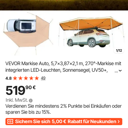
1/12
VEVOR Markise Auto, 5,7x3,87x2,1 m, 270°-Markise mit
integrierten LED-Leuchten, Sonnensegel, UV50+,
...
freistehende Allwetter-Automarkise, Sonnenunterkunft
49
4.8
für SUV & LKW, ideal für Camping
519
90
€
Inkl. MwSt.
Verdienen Sie mindestens
2%
Punkte bei Einkäufen oder
sparen Sie bis zu
15%
.
Sichern Sie sich
5,00
€
Rabatt für Neukunden