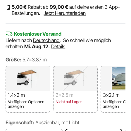
5
,00
€
Rabatt ab
99
,00
€
auf deine ersten 3 App-
Bestellungen.
Jetzt Herunterladen
Kostenloser Versand
Liefern nach
Deutschland
.
So schnell wie möglich
erhalten
Mi. Aug. 12.
Details
Größe:
5.7x3.87 m
1.4x2 m
2x2.5 m
3x2.1 m
Verfügbare Optionen
Nicht auf Lager
Verfügbare Opt
anzeigen
anzeigen
Eigenschaft:
Ausziehbar, mit Licht