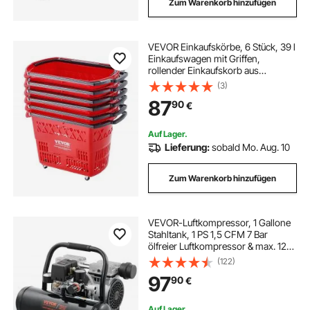
Zum Warenkorb hinzufügen
VEVOR Einkaufskörbe, 6 Stück, 39 l
Einkaufswagen mit Griffen,
rollender Einkaufskorb aus
Kunststoff mit Rädern, großes
(3)
tragbares Einkaufskorb-Set für
87
90
€
Supermärkte,
Einzelhandelsgeschäfte
Auf Lager.
Lieferung:
sobald Mo. Aug. 10
Zum Warenkorb hinzufügen
VEVOR-Luftkompressor, 1 Gallone
Stahltank, 1 PS 1,5 CFM 7 Bar
ölfreier Luftkompressor & max. 120
PSI Druck, 68 dB ultraleiser
(122)
tragbarer Kompressor, für
97
90
€
Autoreparatur, Reifenbefüllung,
Spritzlackierung
Auf Lager.