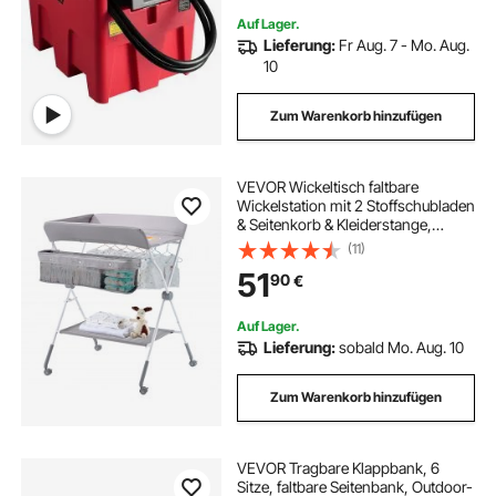
Auf Lager.
Lieferung:
Fr Aug. 7 - Mo. Aug.
10
Zum Warenkorb hinzufügen
VEVOR Wickeltisch faltbare
Wickelstation mit 2 Stoffschubladen
& Seitenkorb & Kleiderstange,
höhenverstellbarer tragbarer
(11)
Wickelkombi mit feststellbaren
51
90
€
Rädern, multifunktional
Kinderzimmer hellgrau
Auf Lager.
Lieferung:
sobald Mo. Aug. 10
Zum Warenkorb hinzufügen
VEVOR Tragbare Klappbank, 6
Sitze, faltbare Seitenbank, Outdoor-