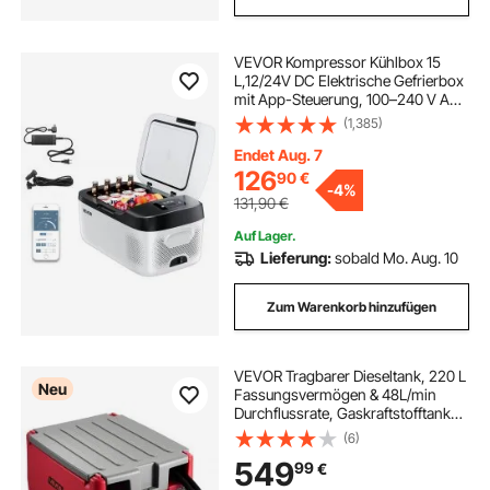
VEVOR Kompressor Kühlbox 15
L,12/24V DC Elektrische Gefrierbox
mit App-Steuerung, 100–240 V AC
Autokühlschrank für Camping
(1,385)
Reisen Lastkraftwagen Angeln, 60
W Thermoelektrische Kühlbox
Endet Aug. 7
Tragbar
126
90
€
-
4%
131,90
€
Auf Lager.
Lieferung:
sobald Mo. Aug. 10
Zum Warenkorb hinzufügen
VEVOR Tragbarer Dieseltank, 220 L
Neu
Fassungsvermögen & 48L/min
Durchflussrate, Gaskraftstofftank
mit 12 V Transferpumpe & 4 m
(6)
Gummischlauch, PE-Diesel-
549
99
€
Transfertanks für
Kraftstofftransport, Rot