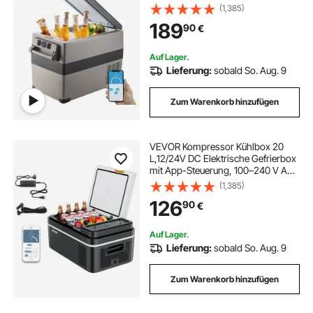
Gefrierbox Gefrierschrank für Auto
(1,385)
Camping Lkw Boot
189
90
€
tragbarer punktschweißer
Auf Lager.
Lieferung:
sobald So. Aug. 9
campingtoilette tragbar
Zum Warenkorb hinzufügen
tragbare stadionsitz
VEVOR Kompressor Kühlbox 20
tragbare messetheke messetresen
L,12/24V DC Elektrische Gefrierbox
mit App-Steuerung, 100–240 V AC
Autokühlschrank für Camping
(1,385)
Reisen Lastkraftwagen Angeln,
126
90
€
Thermoelektrische Kühlbox Tragbar
Auf Lager.
Lieferung:
sobald So. Aug. 9
Zum Warenkorb hinzufügen