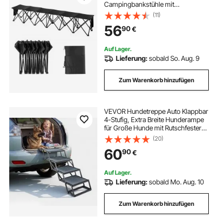
Campingbankstühle mit
Tragetasche, Mannschaftssport-
(11)
Seitenbank für Fußball, Camping,
56
90
€
Angeln, kein Zusammenbau nötig,
sofortige Sitzgelegenheit, schwarz
Auf Lager.
Lieferung:
sobald So. Aug. 9
Zum Warenkorb hinzufügen
VEVOR Hundetreppe Auto Klappbar
4-Stufig, Extra Breite Hunderampe
für Große Hunde mit Rutschfester
Oberfläche, Tragbare Einstiegshilfe
(20)
für Auto, SUV, LKW, Hochbett, Sofa,
60
90
€
Tragkraft bis 180 kg
Auf Lager.
Lieferung:
sobald Mo. Aug. 10
Zum Warenkorb hinzufügen