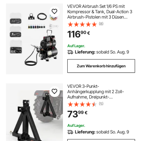
VEVOR Airbrush Set 1/6 PS mit
Kompressor & Tank, Dual-Action 3
Airbrush-Pistolen mit 3 Düsen
(0,3/0,3/0,5 mm) & Schlauch &
(8)
Acrylfarbe & 2 Ventilatoren, für
116
90
€
Kuchendekoration Modellmalerei
Nagelkunst
Auf Lager.
Lieferung:
sobald So. Aug. 9
Zum Warenkorb hinzufügen
VEVOR 3-Punkt-
Anhängerkupplung mit 2 Zoll-
Aufnahme, Dreipunkt-
Schnellkupplung, Traktor-
(5)
Zugstangenadapter, kompatibel mit
73
99
€
Traktoren der Kategorie 1, Passt auf
Verschiedene Kompakttraktoren,
Schwarz
Auf Lager.
Lieferung:
sobald So. Aug. 9