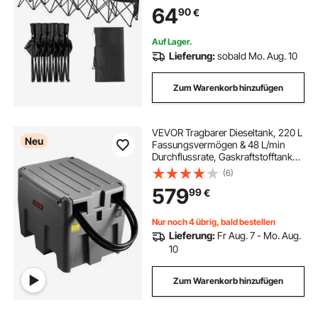
Mannschaftssport-Seitenbank für
64
90
€
Fußballangeln, kein Zusammenbau
nötig, sofortige Sitzgelegenheit,
schwarz
Auf Lager.
Lieferung:
sobald Mo. Aug. 10
Zum Warenkorb hinzufügen
VEVOR Tragbarer Dieseltank, 220 L
Neu
Fassungsvermögen & 48 L/min
Durchflussrate, Gaskraftstofftank
mit 12 V Transferpumpe & 4 m
(6)
Gummischlauch, PE-Diesel-
579
99
€
Transfertanks für
Kraftstofftransport, grau
Nur noch 4 übrig, bald bestellen
Lieferung:
Fr Aug. 7 - Mo. Aug.
10
Zum Warenkorb hinzufügen