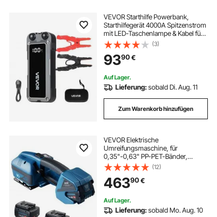
VEVOR Starthilfe Powerbank,
Starthilfegerät 4000A Spitzenstrom
mit LED-Taschenlampe & Kabel für
Motor bis zu 10L Benzin/8L Diesel,
(3)
Tragbarer Booster mit
93
90
€
Schnellladung & Sicherheitsschutz
für Notfall
Auf Lager.
Lieferung:
sobald Di. Aug. 11
Zum Warenkorb hinzufügen
VEVOR Elektrische
Umreifungsmaschine, für
0,35"-0,63" PP-PET-Bänder,
tragbares elektrisches
(12)
Umreifungswerkzeug mit
463
90
€
Digitalanzeige, 2 x 4000 mAh
batteriebetriebenes automatisches
Umreifungswerkzeug für
Auf Lager.
Verpackungskartonpaletten
Lieferung:
sobald Mo. Aug. 10