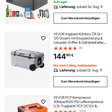
Auf Lager.
Lieferung:
sobald So. Aug. 9
Zum Warenkorb hinzufügen
VEVOR tragbare Kühlbox (74 Qt /
120 Dosen) mit Eisspeicherung &
robusten Griffen & Getränkehalter,
isolierte tragbare Kühlbox aus
(3)
stabilem Material, geeignet für
144
90
€
Familienpicknicks und lange Reisen
Nur noch 2 übrig, bald bestellen
Lieferung:
sobald Di. Aug. 11
Zum Warenkorb hinzufügen
VEVOR PCP Kompressor
30Mpa/4500 PSI Luftkompressor
0,5L Tragbarer PCP DC12V &
AC115V Kompressor 25min
(333)