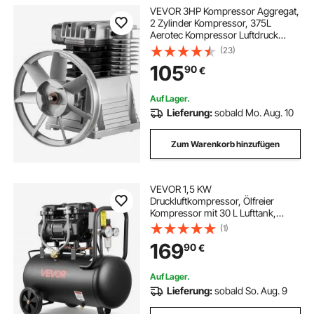
VEVOR 3HP Kompressor Aggregat,
2 Zylinder Kompressor, 375L
Aerotec Kompressor Luftdruck
Aggregat max, 11 bar für die
(23)
chemische Industrie
105
90
€
Auf Lager.
Lieferung:
sobald Mo. Aug. 10
Zum Warenkorb hinzufügen
VEVOR 1,5 KW
Druckluftkompressor, Ölfreier
Kompressor mit 30 L Lufttank,
Flüsterkompressor mit 126 L/min
(1)
bei 6,2 bar & Max. 8 bar, Tragbarer
169
90
€
Luftkompressor mit Rädern & Griff
für Werkstatt Heimwerker
Auf Lager.
Lieferung:
sobald So. Aug. 9