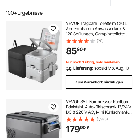
100+
Ergebnisse
VEVOR Tragbare Toilette mit 20 L
Abnehmbarem Abwassertank &
120 Spülungen, Campingtoilette
Reisetoilette mit Füllstandsanzeige,
(20)
Geeignet für Wohnmobilreisen
85
90
€
Camping Wandern Bootsfahrten
Ausflüge
Nur noch 3 übrig, bald bestellen
Lieferung:
sobald Mo. Aug. 10
Zum Warenkorb hinzufügen
VEVOR 35 L Kompressor Kühlbox
Edelstahl, Autokühlschrank 12/24 V
DC & 220 V AC, Mini Kühlschrank
Tragbar −20 °C bis 20 °C,
(1,385)
Isolierbox Ideal für Auto Lkw
179
90
€
Wohnmobil, Camping Urlaub