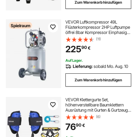
Zum Warenkorb hinzufügen
VEVOR Luftkompressor 49L
Spielraum
Flüsterkompressor 2HP Luftpumpe
ölfrei 8bar Kompressor Einphasig
Geräuschpegel ≤63dB Ideal zum
(11)
Aufpumpen von Reifen
225
90
€
Autoreparaturen Malerarbeiten
Holzarbeiten
Auf Lager.
Lieferung:
sobald Mo. Aug. 10
Zum Warenkorb hinzufügen
VEVOR Klettergurte Set,
höhenverstellbare Baumklettern
Ausrüstung mit Gurten & Gurtzeug,
max. Tragkraft 159 kg, robuste
(6)
Stahlsteigsteigeisen,
76
90
€
Baumpflegeausrüstung für
Obsternte & Jagd