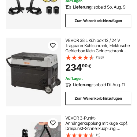
Auf Lager.
Lieferung:
sobald So. Aug. 9
Zum Warenkorb hinzufügen
VEVOR 38 L Kühlbox 12 / 24 V
Tragbarer Kühlschrank, Elektrische
Gefrierbox Klein Gefrierschrank -20
~ 10 ℃, Elektrische Kompressor
(136)
Kühlbox 820 x 470 x 440 mm für
234
90
€
Auto, Camping, Lkw, Boot usw.
Auf Lager.
Lieferung:
sobald Di. Aug. 11
Zum Warenkorb hinzufügen
VEVOR 3-Punkt-
Anhängerkupplung mit Kugelkopf,
Dreipunkt-Schnellkupplung,
Traktor-Zugstangenadapter,
(5)