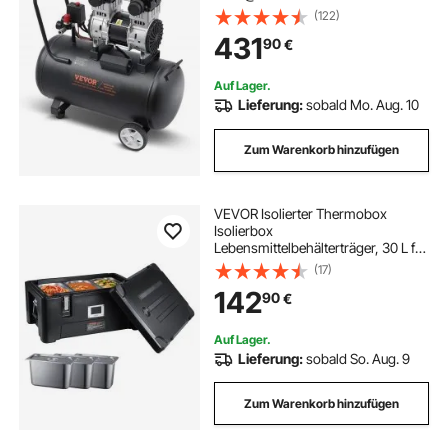
Luftkompressor und max. 125 PSI
(122)
Druck, 78 dB ultraleiser tragbarer
431
90
€
Kompressor, für Autoreparatur,
Reifenbefüllung, Spritzlackierung
Auf Lager.
Lieferung:
sobald Mo. Aug. 10
Zum Warenkorb hinzufügen
VEVOR Isolierter Thermobox
Isolierbox
Lebensmittelbehälterträger, 30 L für
Catering, Tragbare LLDPE-
(17)
Lebensmittelbehälterträger,
142
90
€
Schwarz Frontlader-Speisewärmer
für Restaurant, Kantine usw.
Auf Lager.
Lieferung:
sobald So. Aug. 9
Zum Warenkorb hinzufügen