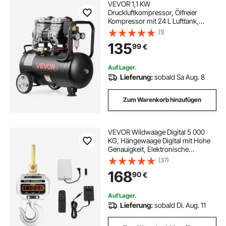
VEVOR 1,1 KW
Druckluftkompressor, Ölfreier
Kompressor mit 24 L Lufttank,
Flüsterkompressor mit 68 L/min bei
(1)
6,2 bar & Max. 8 bar, Tragbarer
135
99
€
Luftkompressor mit Rädern & Griff
für Werkstatt Heimwerker
Auf Lager.
Lieferung:
sobald Sa Aug. 8
Zum Warenkorb hinzufügen
VEVOR Wildwaage Digital 5 000
KG, Hängewaage Digital mit Hohe
Genauigkeit, Elektronische
Kranwaage Hängewaage Digitale
(37)
Haken, Mini tragbare Hängewaage
168
90
€
mit LCD Anzeige für Reisen Koffer,
Fischerei
Auf Lager.
Lieferung:
sobald Di. Aug. 11