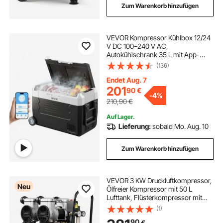
Zum Warenkorb hinzufügen
VEVOR Kompressor Kühlbox 12/24
V DC 100–240 V AC,
Autokühlschrank 35 L mit App-
Steuerung & Rädern & 2
(136)
Temperaturzonen (-20 °C bis 20
°C), Tragbarer Kühlschrank für
Endet Aug. 7
Wohnmobile Boote Camping
201
90
€
-
4%
Angeln
210,90
€
Auf Lager.
Lieferung:
sobald Mo. Aug. 10
Zum Warenkorb hinzufügen
VEVOR 3 KW Druckluftkompressor,
Neu
Ölfreier Kompressor mit 50 L
Lufttank, Flüsterkompressor mit
255 L/min bei 6,2 bar & Max. 8 bar,
(1)
Tragbarer Luftkompressor mit
90
€
Rädern & Griff für Werkstatt