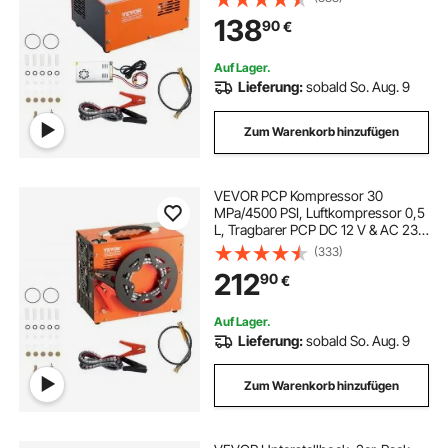
Einschaltdauer Luftpump
138
90
€
Hochleistungskonverter
Hochdruckpumpe Airgun Gewehr
Auf Lager.
Lieferung:
sobald So. Aug. 9
Zum Warenkorb hinzufügen
VEVOR PCP Kompressor 30
MPa/4500 PSI, Luftkompressor 0,5
L, Tragbarer PCP DC 12 V & AC 230
V Kompressor, 25min
(333)
Einschaltdauer Luftpump, 600-W-
212
90
€
Hochleistungskonverter
Hochdruckpumpe Airgun Gewehr
Auf Lager.
Lieferung:
sobald So. Aug. 9
Zum Warenkorb hinzufügen