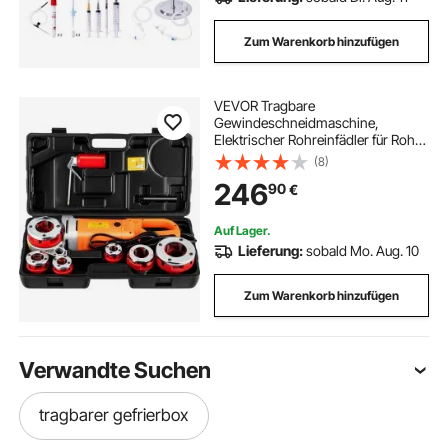
Zum Warenkorb hinzufügen
VEVOR Tragbare
Gewindeschneidmaschine,
Elektrischer Rohreinfädler für Rohre
mit Tragetasche, 6 Matrizen, 2300
(8)
W 220 V Elektro-
246
90
€
Gewindeschneidmaschine(EU
PLUG 220V)
Auf Lager.
Lieferung:
sobald Mo. Aug. 10
Zum Warenkorb hinzufügen
Verwandte Suchen
tragbarer gefrierbox