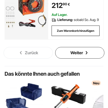
Einschaltdauer Luftpump, 600-
212
90
€
W-Hochleistungskonverter
Hochdruckpumpe Airgun
Gewehr
Auf Lager.
Lieferung:
sobald So. Aug. 9
Zum Warenkorb hinzufügen
Zurück
Weiter
Das könnte Ihnen auch gefallen
Neu