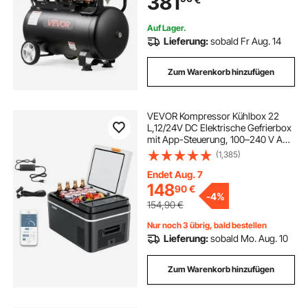
381
Heimwerker
Auf Lager.
Lieferung:
sobald Fr Aug. 14
Zum Warenkorb hinzufügen
VEVOR Kompressor Kühlbox 22
L,12/24V DC Elektrische Gefrierbox
mit App-Steuerung, 100–240 V AC
Autokühlschrank für Camping
(1,385)
Reisen Lastkraftwagen Angeln, 45
W Thermoelektrische Kühlbox
Endet Aug. 7
Tragbar
148
90
€
-
4%
154,90
€
Nur noch 3 übrig, bald bestellen
Lieferung:
sobald Mo. Aug. 10
Zum Warenkorb hinzufügen