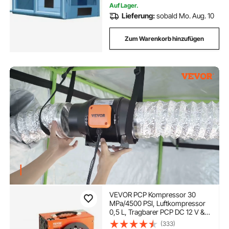
Auf Lager.
Lieferung:
sobald Mo. Aug. 10
Zum Warenkorb hinzufügen
VEVOR PCP Kompressor 30
MPa/4500 PSI, Luftkompressor
0,5 L, Tragbarer PCP DC 12 V &
AC 230 V Kompressor, 25min
(333)