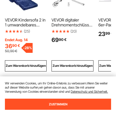
VEVOR Kindersofa 2 in
VEVOR digitaler
VEVOR Sta
1 umwandelbares
Drehmomentschlüssel
6er-Pack
Kindersofa zum
Set mit 3/8 Zoll Antrieb
mm, Cutti
(25)
(20)
23
99
€
Liegestuhl,
(6,7–135 Nm) 72 Zähne
Polycarbo
69
90
€
ausklappbarer
±2 % präziser
Schneidep
Endet Aug. 14
Kindersofa-Sessel,
elektronischer
Kompatib
36
90
€
-
28%
Kleinkind
Drehmomentschlüssel
Stanz- &
50
,90
€
Armlehnenstuhl-Bett,
mit voreingestelltem
Prägemas
zusammenklappbares
Wert & LED-
1885, für
Kinderspielsofa,
Benachrichtigung
& Kartenh
Zum Warenkorb hinzufügen
Zum Warenkorb hinzufügen
Zum Warenk
Kindercouch Blau 104
Autoreparatur
Transpar
x 58 x 32 cm
Wir verwenden Cookies, um Ihr Online-Erlebnis zu verbessern.Wenn Sie weiter
Empfohlene Suchabfragen
auf dieser Website surfen,wir gehen davon aus, dass Sie mit unserer
Verwendung von Cookies einverstanden sind und
Datenschutz und Sicherheit.
duschpaneel
duschsäule
nottoilette
cam
ZUSTIMMEN