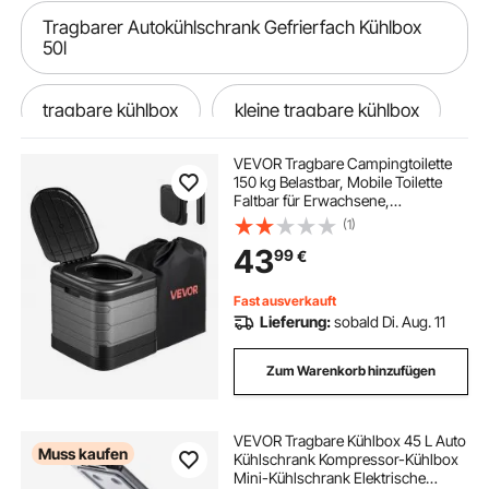
Tragbarer Autokühlschrank Gefrierfach Kühlbox
50l
tragbare kühlbox
kleine tragbare kühlbox
VEVOR Tragbare Campingtoilette
Kühlbox tragbar
tragbarer Reifenfüller
150 kg Belastbar, Mobile Toilette
Faltbar für Erwachsene,
Reisetoilette mit Tragetasche &
(1)
tragbares eisangelzelt
Müllbeuteln, Geeignet für
43
99
€
Wohnmobilreisen Camping
Wandern Autofahren Ausflüge
tragbare kühlschrank
Fast ausverkauft
Lieferung:
sobald Di. Aug. 11
tragbarer solargenerator
Zum Warenkorb hinzufügen
tragbare kühlschränke
VEVOR Tragbare Kühlbox 45 L Auto
Muss kaufen
Kühlschrank Kompressor-Kühlbox
Mini-Kühlschrank Elektrische
tragbare tischtennisplatte