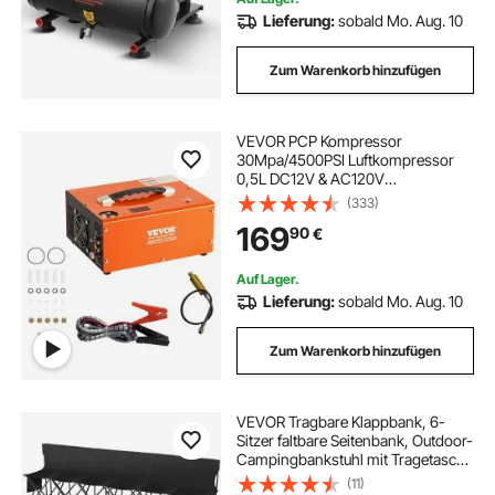
Lieferung:
sobald Mo. Aug. 10
Zum Warenkorb hinzufügen
VEVOR PCP Kompressor
30Mpa/4500PSI Luftkompressor
0,5L DC12V & AC120V
Tauchkompressor Luftpump inkl. 8-
(333)
mm-Hochdruckschlauchs mit
169
90
€
Schnellkupplung Batterieklemmen
Filterwatte Airgun Gewehr
Auf Lager.
Lieferung:
sobald Mo. Aug. 10
Zum Warenkorb hinzufügen
VEVOR Tragbare Klappbank, 6-
Sitzer faltbare Seitenbank, Outdoor-
Campingbankstuhl mit Tragetasche
und Rückenlehne,
(11)