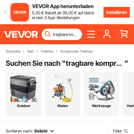
VEVOR App herunterladen
installieren
5
,00
€
Rabatt ab
99
,00
€
auf deine
ersten 3 App-Bestellungen.
Startseite
Bad
Toiletten
Kompostier-Toiletten
Suchen Sie nach "
tragbare kompressoren
"
Outdoor
Malen
Werkzeuge
Hei
Sortieren nach:
Beliebt
Filter