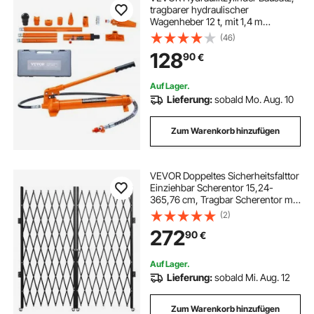
tragbarer hydraulischer
Wagenheber 12 t, mit 1,4 m
Ölschlauch,
(46)
Autokarosserierahmen-
128
90
€
Reparaturset mit
Aufbewahrungskoffer für
Autoreparatur, Lkw, Bauernhof,
Auf Lager.
Orange
Lieferung:
sobald Mo. Aug. 10
Zum Warenkorb hinzufügen
VEVOR Doppeltes Sicherheitsfalttor
Einziehbar Scherentor 15,24-
365,76 cm, Tragbar Scherentor mit
360°-Rollen Zusammenklappbar
(2)
Außenbereich Kellertür, Garage,
272
90
€
Schaufenster Zaun Schwarz
Doppelfalttür
Auf Lager.
Lieferung:
sobald Mi. Aug. 12
Zum Warenkorb hinzufügen