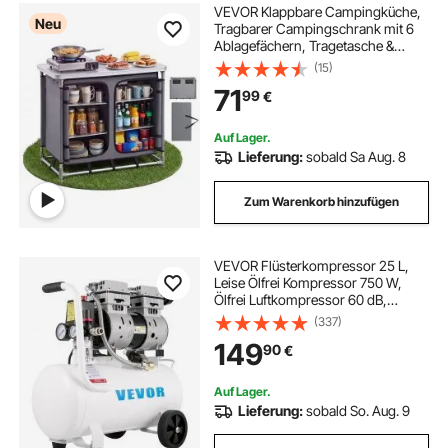
VEVOR Klappbare Campingküche,
Neu
Tragbarer Campingschrank mit 6
Ablagefächern, Tragetasche &
MDF-Tischplatte bis 50 kg
(15)
Tragkraft, Küchenstation für
71
99
€
Picknick, Grillen, Partys, Camping &
Wohnmobilreisen
Auf Lager.
Lieferung:
sobald Sa Aug. 8
Zum Warenkorb hinzufügen
VEVOR Flüsterkompressor 25 L,
Leise Ölfrei Kompressor 750 W,
Ölfrei Luftkompressor 60 dB,
Druckluftkompressor, Silent
(337)
Druckluft Kessel 165 L / min
149
90
€
Abgasvolumen, mit Eingebautem
Abluftventilator
Auf Lager.
Lieferung:
sobald So. Aug. 9