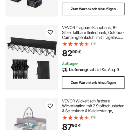
Zum Warenkorb hinzufügen
VEVOR Tragbare Klappbank, 8-
Sitzer faltbare Seitenbank, Outdoor-
Campingbankstuhl mit Tragetasche
und Rückenlehne,
(11)
Mannschaftssport-Seitenbank für
82
90
€
Fußballangeln, kein Zusammenbau
nötig, sofortige Sitzgelegenheit,
schwarz
Auf Lager.
Lieferung:
sobald So. Aug. 9
Zum Warenkorb hinzufügen
VEVOR Wickeltisch faltbare
Wickelstation mit 2 Stoffschubladen
& Seitenkorb & Kleiderstange,
höhenverstellbarer tragbarer
(11)
Wickelkombi mit feststellbaren
87
90
€
Rädern und 2 Sternspielzeugen,