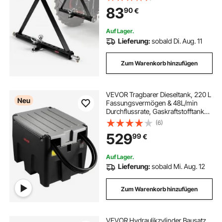
Kompatibel mit Traktoren der
83
90
€
Kategorie 2, Unterstützt Modelle
Gängiger Marken, Schwarz
Auf Lager.
Lieferung:
sobald Di. Aug. 11
Zum Warenkorb hinzufügen
VEVOR Tragbarer Dieseltank, 220 L
Neu
Fassungsvermögen & 48L/min
Durchflussrate, Gaskraftstofftank
mit 12 V Transferpumpe & 4 m
(6)
Gummischlauch, PE-Diesel-
529
99
€
Transfertanks für
Kraftstofftransport, Schwarz
Auf Lager.
Lieferung:
sobald Mi. Aug. 12
Zum Warenkorb hinzufügen
VEVOR Hydraulikzylinder Bausatz,