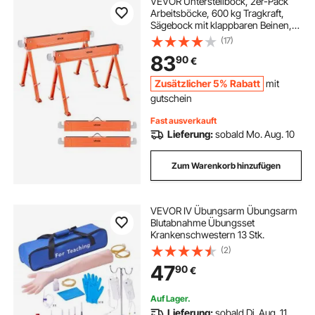
VEVOR Unterstellbock, 2er-Pack
Arbeitsböcke, 600 kg Tragkraft,
Sägebock mit klappbaren Beinen,
tragbarer Klappbock mit
(17)
rutschfesten Fußpolstern, für
83
90
€
Holzarbeiten, Tischler &
Bauunternehmer
Zusätzlicher 5% Rabatt
mit
gutschein
Fast ausverkauft
Lieferung:
sobald Mo. Aug. 10
Zum Warenkorb hinzufügen
VEVOR IV Übungsarm Übungsarm
Blutabnahme Übungsset
Krankenschwestern 13 Stk.
(2)
47
90
€
Auf Lager.
Lieferung:
sobald Di. Aug. 11