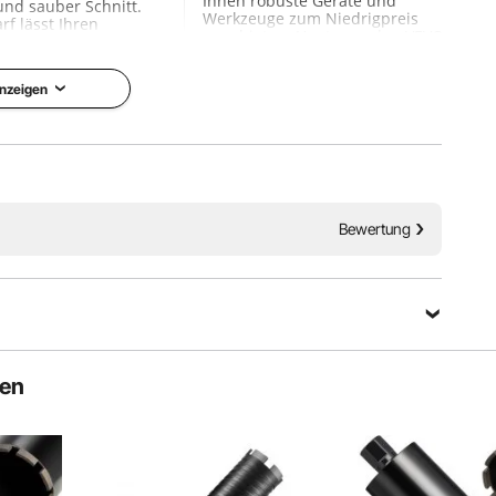
Ihnen robuste Geräte und
 und sauber Schnitt.
Werkzeuge zum Niedrigpreis
f lässt Ihren
anzubieten. Heute werden VEVOR
ber.
mit 10 Millionen Mitgliedern in
mehr als 200 Ländern und
Regionen dienen.
nzeigen
d langlebige
Warum VEVOR wählen?
 Installation
ng
gbares Gehäuse
Premium-Qualität
Niedrigpreis
Pünktlich & Sicherer
Leichter Umtausch &
Bewertung
Rückgabe
24/7 schnelle Antwort
Eine Frage stellen
ten
Sortieren nach：
Ausgewählte Fragen