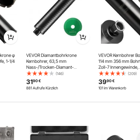
t und sie sind in Ordnung.
Passend Für M14 Gewinde
krone φ
VEVOR Diamantbohrkrone
VEVOR Kernbohrer Bo
e, 1-1/4
Kernbohrer, 63,5 mm
114 mm 356 mm Bohrti
Es gibt sechs Bohrer - 68 mm, 50
Nass-/Trocken-Diamant-
Zoll-7 Innengewinde,
mm, 45 mm, 40 mm, 25 mm, 20 mm
Durchmesser und zwei Klingen mit
Kernbohrer für Ziegel und Blöcke,
Hochpräzisions-
(146)
(209)
einer Dicke von 1,4 mm, die
ss-
Betonkernbohrer mit
Schweißtechnologie,
31
39
90
€
90
€
unterschiedliche Anforderungen
Führungsbohrer und Sägeblatt,
Diamantkernbohrer
erfüllen können
881 Aufrufe Kürzlich
101 im Warenkorb
lbeton
241,3 mm Bohrtiefe, 5/8 Zoll-11
Kernlochbohrer für St
1.0K+ Aufrufe Kürzlich
Innengewinde
Ziegel Mauerwerk
101 im Warenkorb
1.0K+ Aufrufe Kürzlich