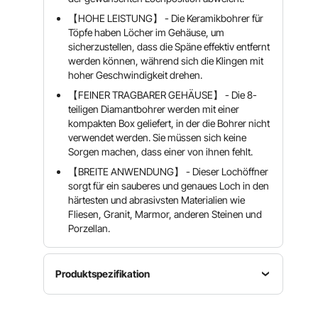
【HOHE LEISTUNG】 - Die Keramikbohrer für
Töpfe haben Löcher im Gehäuse, um
sicherzustellen, dass die Späne effektiv entfernt
werden können, während sich die Klingen mit
hoher Geschwindigkeit drehen.
【FEINER TRAGBARER GEHÄUSE】 - Die 8-
teiligen Diamantbohrer werden mit einer
kompakten Box geliefert, in der die Bohrer nicht
verwendet werden. Sie müssen sich keine
Sorgen machen, dass einer von ihnen fehlt.
【BREITE ANWENDUNG】 - Dieser Lochöffner
sorgt für ein sauberes und genaues Loch in den
härtesten und abrasivsten Materialien wie
Fliesen, Granit, Marmor, anderen Steinen und
Porzellan.
Produktspezifikation
Durchmesser