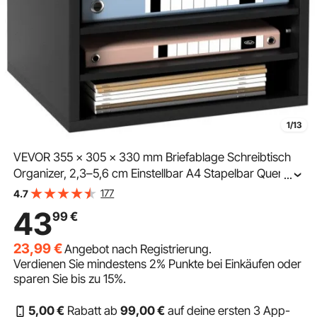
1/13
VEVOR 355 x 305 x 330 mm Briefablage Schreibtisch
Organizer, 2,3–5,6 cm Einstellbar A4 Stapelbar Quer,
...
Papierablage, Aufbewahrung Schreibtisch
177
4.7
Ablagesystem Organisation, Ablage (Schwarz, 5
43
99
€
Fächer)
23,99
€
Angebot nach Registrierung.
Verdienen Sie mindestens
2%
Punkte bei Einkäufen oder
sparen Sie bis zu
15%
.
5
,00
€
Rabatt ab
99
,00
€
auf deine ersten 3 App-