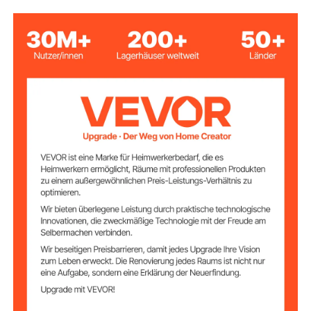
13,9 x 12 x 13 Zoll / 355 x
Produktgröße
305 x 330 mm
12,6 x 11,1 x 2,2 Zoll / 320 x
Einzelfachgröße
282 x 55 mm
Spanplatte der Güteklasse
Material
P2 & MDF
Verstellbares
0,9-2,2 Zoll / 2,3–5,6 cm
Regal
Tragfähigkeit
22 lbs / 10 kg
eines einzelnen
Fachs