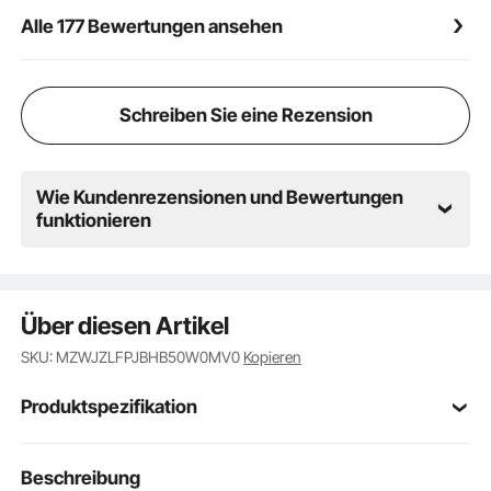
aufbewahren, Schülerarbeiten im Klassenzimmer
Alle 177 Bewertungen ansehen
organisieren oder Bücher, Zeitschriften und Spielzeug
zu Hause ordnen möchten, unser vielseitiger
Organizer ist für Sie da. Mit seiner robusten
Konstruktion und seinem eleganten Design ist dieser
Schreiben Sie eine Rezension
Organizer die perfekte Ergänzung für jeden Raum.
Wie Kundenrezensionen und Bewertungen
funktionieren
Über diesen Artikel
SKU: MZWJZLFPJBHB50W0MV0
Kopieren
Produktspezifikation
Artikelmodellnum
Beschreibung
KL-FC01
mer