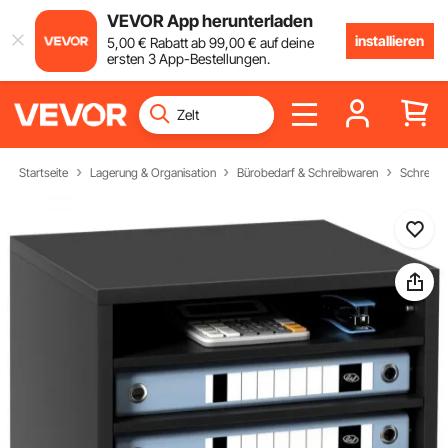
VEVOR App herunterladen
installieren
5
,00
€
Rabatt ab
99
,00
€
auf deine
ersten 3 App-Bestellungen.
Startseite
Lagerung & Organisation
Bürobedarf & Schreibwaren
Schreibt