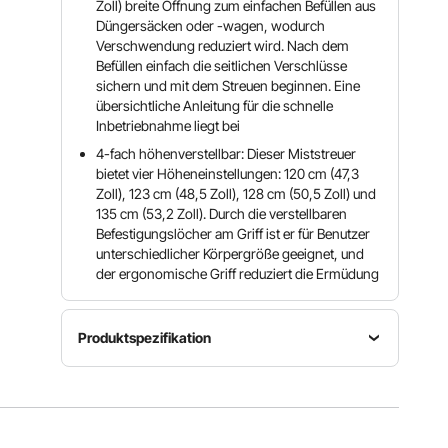
Zoll) breite Öffnung zum einfachen Befüllen aus
Düngersäcken oder -wagen, wodurch
Verschwendung reduziert wird. Nach dem
Befüllen einfach die seitlichen Verschlüsse
sichern und mit dem Streuen beginnen. Eine
übersichtliche Anleitung für die schnelle
Inbetriebnahme liegt bei
4-fach höhenverstellbar: Dieser Miststreuer
bietet vier Höheneinstellungen: 120 cm (47,3
Zoll), 123 cm (48,5 Zoll), 128 cm (50,5 Zoll) und
135 cm (53,2 Zoll). Durch die verstellbaren
Befestigungslöcher am Griff ist er für Benutzer
unterschiedlicher Körpergröße geeignet, und
der ergonomische Griff reduziert die Ermüdung
Produktspezifikation
Fassungsvermögen
Ausbreitungsbreite
Artikelmodellnummer
7,2
44 Zoll /
TI-026E
Kubikfuß /
112 cm
204 Liter