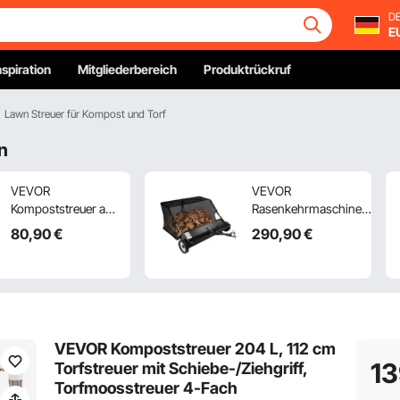
DE
E
nspiration
Mitgliederbereich
Produktrückruf
Lawn Streuer für Kompost und Torf
n
VEVOR
VEVOR
Kompoststreuer aus
Rasenkehrmaschine,
Stahl
122 cm Kehrbreite,
80
,90
€
290
,90
€
Torfmoosstreuer
Laubkehrmaschine für
1,27x2cm Mesh-
Aufsitzmäher,
Korb Garten Rasen
Laubsammler mit 566
Streuer Grifflänge
L Auffangnetz,
von 62 bis 67,5cm
einstellbare Kehrhöhe,
verstellbar 61cm
Gartenkehrmaschinen
VEVOR Kompoststreuer 204 L, 112 cm
Metall Mesh Korb
für Rasentraktor
1
Torfstreuer mit Schiebe-/Ziehgriff,
Ideal für Dünger wie
Torfmoosstreuer 4-Fach
Kompost Mist Erde