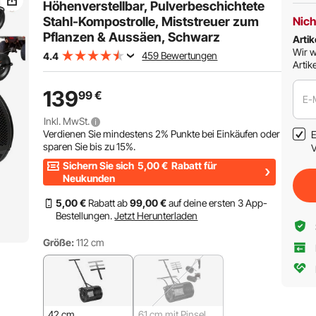
Torfmoos
Höhenverstellbar, Pulverbeschichtete
Stahl-Kompostrolle, Miststreuer zum
Nich
Pflanzen & Aussäen, Schwarz
Artik
Wir w
459 Bewertungen
4.4
Artike
139
99
€
E-
Inkl. MwSt.
Verdienen Sie mindestens
2%
Punkte bei Einkäufen oder
E
sparen Sie bis zu
15%
.
V
Sichern Sie sich
5,00
€
Rabatt für
Neukunden
5
,00
€
Rabatt ab
99
,00
€
auf deine ersten 3 App-
Bestellungen.
Jetzt Herunterladen
Größe:
112 cm
42 cm
61 cm mit Pinsel