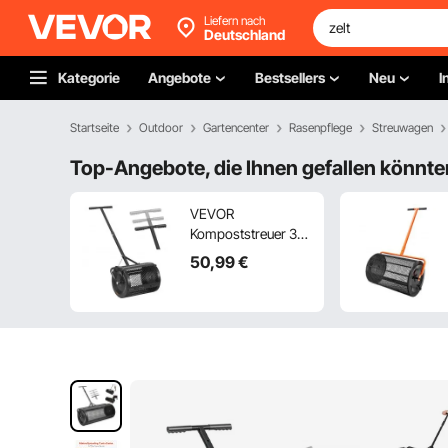
Liefern nach
Deutschland
Kategorie
Angebote
Bestsellers
Neu
I
Startseite
Outdoor
Gartencenter
Rasenpflege
Streuwagen
Top-Angebote, die Ihnen gefallen könnte
VEVOR
Kompoststreuer 34
L, 42 cm Breiter
50
,99
€
Torfstreuer mit T-
förmigem Griff,
Torfmoosstreuer 3-
Fach
Höhenverstellbar,
Pulverbeschichtete
Stahl-Kompostrolle,
Miststreuer zum
Pflanzen & Aussäen,