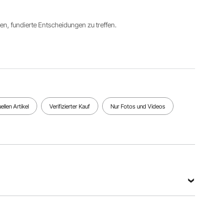
Hauptmaterial
Produktgewicht
ren, fundierte Entscheidungen zu treffen.
Farbe
Stahl
43,2 lbs /
Schwarz
Q235
19,6 kg
Alle Spezifikationen anzeigen
llen Artikel
Verifizierter Kauf
Nur Fotos und Videos