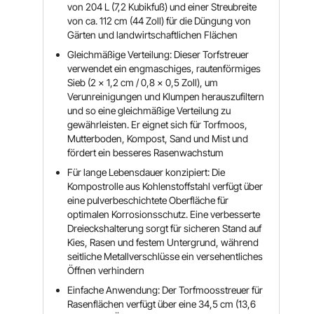
von 204 L (7,2 Kubikfuß) und einer Streubreite
von ca. 112 cm (44 Zoll) für die Düngung von
Gärten und landwirtschaftlichen Flächen
Gleichmäßige Verteilung: Dieser Torfstreuer
verwendet ein engmaschiges, rautenförmiges
Sieb (2 x 1,2 cm / 0,8 x 0,5 Zoll), um
Verunreinigungen und Klumpen herauszufiltern
und so eine gleichmäßige Verteilung zu
gewährleisten. Er eignet sich für Torfmoos,
Mutterboden, Kompost, Sand und Mist und
fördert ein besseres Rasenwachstum
Für lange Lebensdauer konzipiert: Die
Kompostrolle aus Kohlenstoffstahl verfügt über
eine pulverbeschichtete Oberfläche für
optimalen Korrosionsschutz. Eine verbesserte
Dreieckshalterung sorgt für sicheren Stand auf
Kies, Rasen und festem Untergrund, während
seitliche Metallverschlüsse ein versehentliches
Öffnen verhindern
Einfache Anwendung: Der Torfmoosstreuer für
Rasenflächen verfügt über eine 34,5 cm (13,6