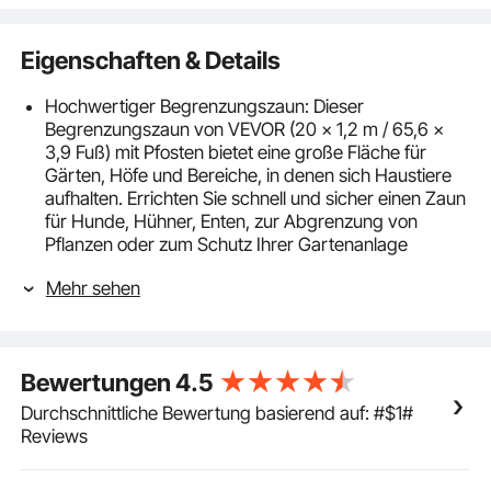
Eigenschaften & Details
Hochwertiger Begrenzungszaun: Dieser
Begrenzungszaun von VEVOR (20 x 1,2 m / 65,6 x
3,9 Fuß) mit Pfosten bietet eine große Fläche für
Gärten, Höfe und Bereiche, in denen sich Haustiere
aufhalten. Errichten Sie schnell und sicher einen Zaun
für Hunde, Hühner, Enten, zur Abgrenzung von
Pflanzen oder zum Schutz Ihrer Gartenanlage
Witterungsbeständig & langlebig: Unser Weidezaun
Mehr sehen
besteht aus hochdichtem PE-Gewebe für
verbesserte Robustheit und Flexibilität. Er ist sonnen-
und wetterbeständig und für den langfristigen Einsatz
im Freien konzipiert, wobei er Form und Stabilität
Bewertungen
4.5
beibehält
Stabile Stützkonstruktion: Ausgestattet mit 12
Durchschnittliche Bewertung basierend auf: #$1#
Fiberglas-Stützpfosten mit doppelten Erdspießen
Reviews
sowie 4 Abspannseilen, 12 kleinen und 4 großen
Erdspießen zur Erhöhung der Windbeständigkeit, hält