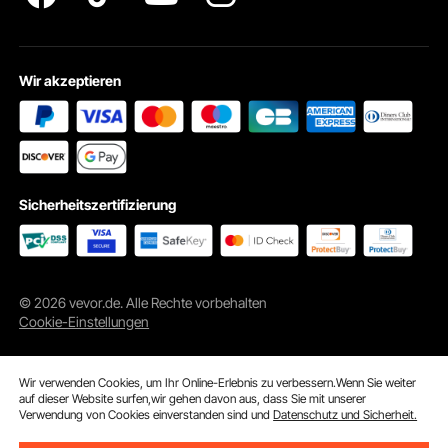
Wir akzeptieren
Sicherheitszertifizierung
© 2026 vevor.de. Alle Rechte vorbehalten
Cookie-Einstellungen
Leicht zu schneiden
Das Netz kann beliebig zugeschnitten werden, um Ecken,
Wir verwenden Cookies, um Ihr Online-Erlebnis zu verbessern.Wenn Sie weiter
Blumenbeete und unregelmäßige Grundrisse optimal zu
auf dieser Website surfen,wir gehen davon aus, dass Sie mit unserer
berücksichtigen.
Verwendung von Cookies einverstanden sind und
Datenschutz und Sicherheit.