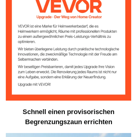
Anzahl der
12
Pfosten
Grün
Farbe
11,9 lbs / 5,4 kg
Nettogewicht
Produktabmessun
65,6 x 3,9 Fuß / 20 x 1,2 m
gen
Schnell einen provisorischen
Begrenzungszaun errichten