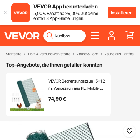
VEVOR App herunterladen
installieren
5
,00
€
Rabatt ab
99
,00
€
auf deine
ersten 3 App-Bestellungen.
Startseite
Holz & Verbundwerkstoffe
Zäune & Tore
Zäune aus Hartfaser
Top-Angebote, die Ihnen gefallen könnten
VEVOR Begrenzungszaun 15x1,2
m, Weidezaun aus PE, Mobiler
Hundezaun mit
74
,90
€
Doppelspitzenpfählen &
Abspannseilen, Hühnerzaun,
Gartenzaun, Campingzaun für
Hunde, Hühner, Pflanzen,
Außenbereiche