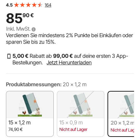
VEVOR Begrenzungszaun 20x1,2 m, Weidezaun aus PE,
164
4.5
Mobiler Hundezaun mit Doppelspitzenpfählen &
85
90
€
Abspannseilen, Hühnerzaun, Gartenzaun, Campingzaun
Inkl. MwSt.
Verdienen Sie mindestens
2%
Punkte bei Einkäufen oder
sparen Sie bis zu
15%
.
5
,00
€
Rabatt ab
99
,00
€
auf deine ersten 3 App-
Bestellungen.
Jetzt Herunterladen
Produktabmessungen:
20 × 1,2 m
15 × 1,2 m
15 × 0,9 m
20 × 1,2 m
74,90
€
Nicht auf Lager
Nicht auf Lager