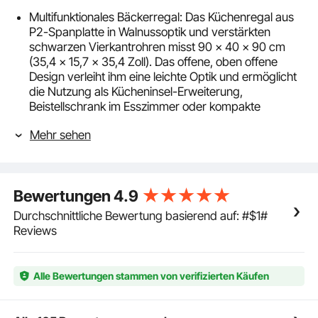
Multifunktionales Bäckerregal: Das Küchenregal aus
P2-Spanplatte in Walnussoptik und verstärkten
schwarzen Vierkantrohren misst 90 x 40 x 90 cm
(35,4 x 15,7 x 35,4 Zoll). Das offene, oben offene
Design verleiht ihm eine leichte Optik und ermöglicht
die Nutzung als Kücheninsel-Erweiterung,
Beistellschrank im Esszimmer oder kompakte
Kaffeebar
Mehr sehen
Dreifach höhenverstellbar: Unser Bäckerregal dient
sowohl der Aufbewahrung als auch der Präsentation
von Küchenutensilien und bietet eine große,
geräumige Arbeitsfläche für große Öfen,
Bewertungen
4.9
Kaffeemaschinen oder Backgeräte. Die mittleren und
unteren Ablagen bestehen aus Draht- und
Durchschnittliche Bewertung basierend auf: #$1#
Massivholzplatten und sind in drei Höhenstufen von je
Reviews
9 cm (3,5 Zoll) (insgesamt 27 cm / 10,6 Zoll)
verstellbar. So finden Kochgeschirr, Geschirr oder
Körbe problemlos Platz
Alle Bewertungen stammen von verifizierten Käufen
Verstärkte Rahmenkonstruktion: Dank durchdachter
Lastverteilung trägt dieser Mikrowellentischständer
bis zu 30 kg (66 lbs) auf der oberen Ablage, 15 kg