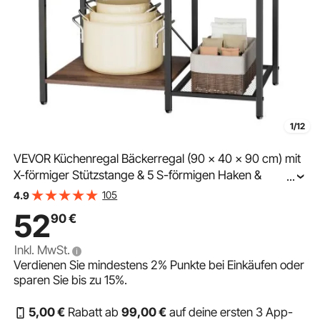
1/12
VEVOR Küchenregal Bäckerregal (90 x 40 x 90 cm) mit
X-förmiger Stützstange & 5 S-förmigen Haken &
...
Mehrstufigem Ablagefach, Mikrowellenregal für
105
4.9
Geschirr Schüsseln Gewürzflaschen Metallregal
52
90
€
Inkl. MwSt.
Verdienen Sie mindestens
2%
Punkte bei Einkäufen oder
sparen Sie bis zu
15%
.
5
,00
€
Rabatt ab
99
,00
€
auf deine ersten 3 App-