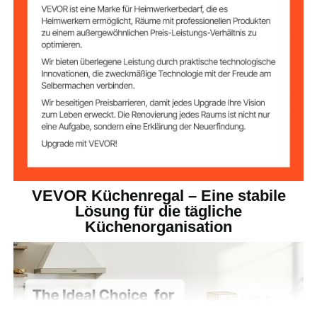
an
35,4 x 15,7 x 35,4 Zoll / 900
Produktabmessun
gen
x 400 x 900 mm
VEVOR Küchenregal – Eine stabile
Lösung für die tägliche
Küchenorganisation