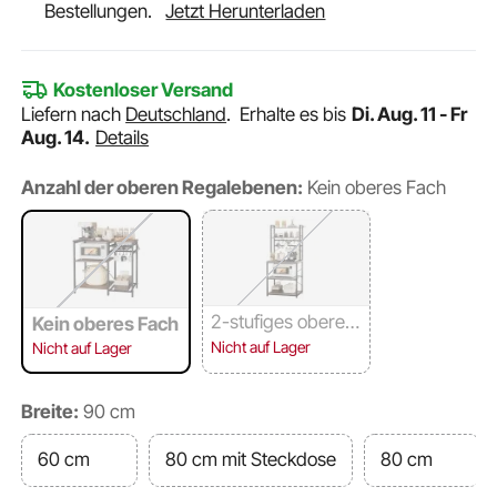
Bestellungen.
Jetzt Herunterladen
Kostenloser Versand
Liefern nach
Deutschland
.
Erhalte es bis
Di. Aug. 11 - Fr
Aug. 14.
Details
Anzahl der oberen Regalebenen:
Kein oberes Fach
2-stufiges oberes
Kein oberes Fach
Fach
Nicht auf Lager
Nicht auf Lager
Breite:
90 cm
60 cm
80 cm mit Steckdose
80 cm