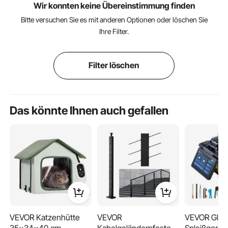
Wir konnten keine Übereinstimmung finden
Bitte versuchen Sie es mit anderen Optionen oder löschen Sie
Ihre Filter.
Filter löschen
Das könnte Ihnen auch gefallen
VEVOR Katzenhütte
VEVOR
VEVOR Glasf