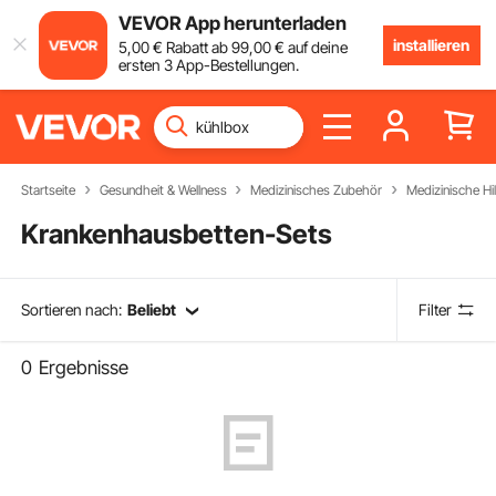
VEVOR App herunterladen
installieren
5
,00
€
Rabatt ab
99
,00
€
auf deine
ersten 3 App-Bestellungen.
Startseite
Gesundheit & Wellness
Medizinisches Zubehör
Medizinische Hil
Krankenhausbetten-Sets
Sortieren nach:
Beliebt
Filter
0
Ergebnisse