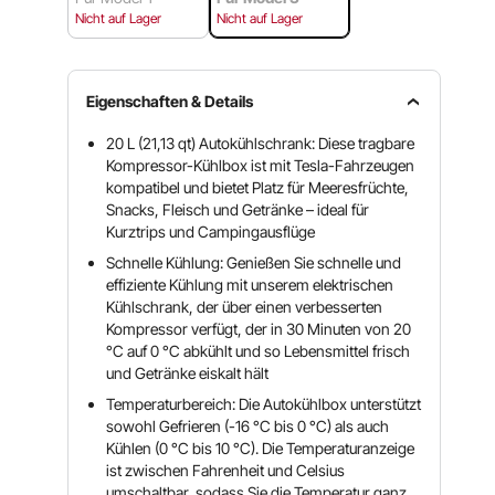
Nicht auf Lager
Nicht auf Lager
Eigenschaften & Details
20 L (21,13 qt) Autokühlschrank: Diese tragbare
Kompressor-Kühlbox ist mit Tesla-Fahrzeugen
kompatibel und bietet Platz für Meeresfrüchte,
Snacks, Fleisch und Getränke – ideal für
Kurztrips und Campingausflüge
Schnelle Kühlung: Genießen Sie schnelle und
effiziente Kühlung mit unserem elektrischen
Kühlschrank, der über einen verbesserten
Kompressor verfügt, der in 30 Minuten von 20
°C auf 0 °C abkühlt und so Lebensmittel frisch
und Getränke eiskalt hält
Temperaturbereich: Die Autokühlbox unterstützt
sowohl Gefrieren (-16 °C bis 0 °C) als auch
Kühlen (0 °C bis 10 °C). Die Temperaturanzeige
ist zwischen Fahrenheit und Celsius
umschaltbar, sodass Sie die Temperatur ganz