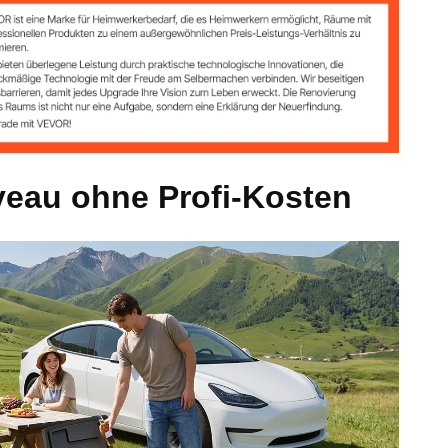
-16℃ bis 10℃
iveau ohne Profi-Kosten
), PP (Außenhülle), Sips (Innenauskleidung)
9 kg
0,2 Zoll / 670 x 437 x 260 mm