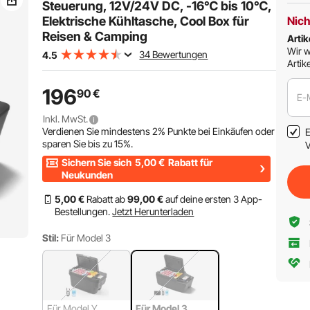
Steuerung, 12V/24V DC, -16℃ bis 10℃,
Elektrische Kühltasche, Cool Box für
Nich
Reisen & Camping
Artik
Wir w
34 Bewertungen
4.5
Artike
196
90
€
E-
Inkl. MwSt.
Verdienen Sie mindestens
2%
Punkte bei Einkäufen oder
E
sparen Sie bis zu
15%
.
V
Sichern Sie sich
5,00
€
Rabatt für
Neukunden
5
,00
€
Rabatt ab
99
,00
€
auf deine ersten 3 App-
Bestellungen.
Jetzt Herunterladen
Stil:
Für Model 3
Für Model Y
Für Model 3