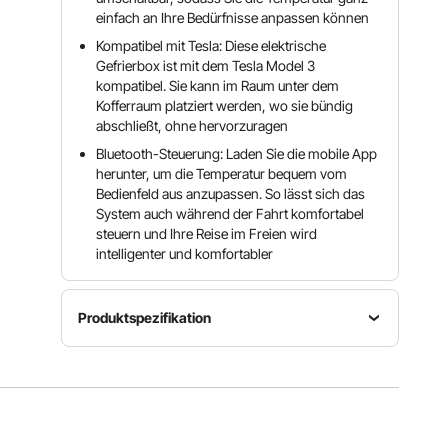
einfach an Ihre Bedürfnisse anpassen können
Kompatibel mit Tesla: Diese elektrische
Gefrierbox ist mit dem Tesla Model 3
kompatibel. Sie kann im Raum unter dem
Kofferraum platziert werden, wo sie bündig
abschließt, ohne hervorzuragen
Bluetooth-Steuerung: Laden Sie die mobile App
herunter, um die Temperatur bequem vom
Bedienfeld aus anzupassen. So lässt sich das
System auch während der Fahrt komfortabel
steuern und Ihre Reise im Freien wird
intelligenter und komfortabler
Produktspezifikation
Fassungsvermögen
Artikelmodellnummer
Nennleistung
21,13 qt /
T3-01
60 W
20 L