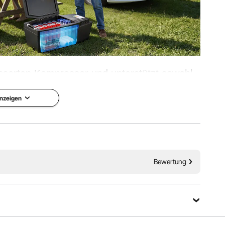
esserten Kompressor und unterstützt sowohl
igen Temperaturen, wodurch er sich ideal für
nzeigen
rten eignet.
Geräuscharmer Betrieb
Bewertung