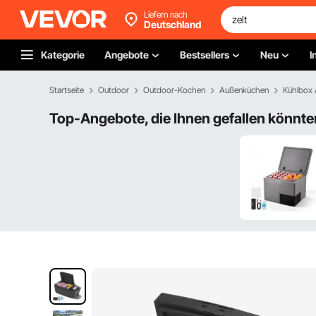
Liefern nach
Deutschland
Kategorie
Angebote
Bestsellers
Neu
I
Startseite
Outdoor
Outdoor-Kochen
Außenküchen
Kühlbox 
Top-Angebote, die Ihnen gefallen könnte