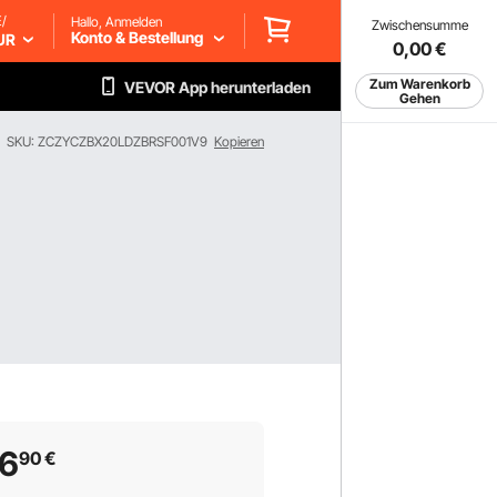
/
Hallo, Anmelden
Zwischensumme
Konto & Bestellung
UR
0,00
€
Zum Warenkorb
VEVOR App herunterladen
Gehen
SKU: ZCZYCZBX20LDZBRSF001V9
Kopieren
96
90
€