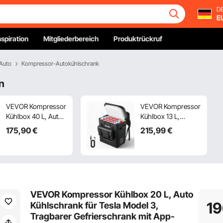
DE
E
nspiration
Mitgliederbereich
Produktrückruf
Auto
Kompressor-Autokühlschrank
n
VEVOR Kompressor
VEVOR Kompressor
Kühlbox 40 L, Auto
Kühlbox 13 L,
Kühlschrank aus
Elektrischer
175
,90
€
215
,99
€
Ultraleichtem EPP,
Autokühlschrank,
Elektrische
Mini Kühlbox -6 °C
Gefrierbox mit App-
bis 10 °C, 12/24 V
Steuerung, 12 V/24
DC, Tragbarer
V DC, -10 °C bis 10
Reisekühlschrank
°C, für LKW, Van,
für Camping,
VEVOR Kompressor Kühlbox 20 L, Auto
RV, SUV, Boot,
Reisen, Auto, Lkw,
1
Kühlschrank für Tesla Model 3,
Reisen & Camping
Wohnmobil, SUV
Tragbarer Gefrierschrank mit App-
und Boot