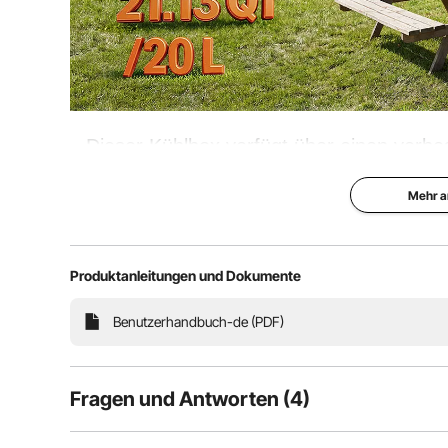
Dieser Kühlbox verfügt über einen verb
die Lagerung bei hohen als auch bei niedr
Mehr a
kurze Fah
Produktanleitungen und Dokumente
Idealer Autokühlschrank
Benutzerhandbuch-de (PDF)
Fragen und Antworten (4)