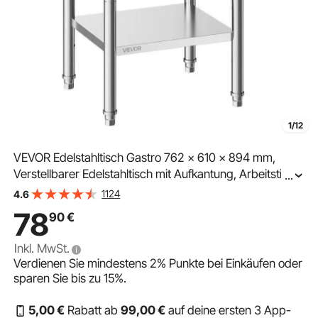
1/12
VEVOR Edelstahltisch Gastro 762 x 610 x 894 mm,
Verstellbarer Edelstahltisch mit Aufkantung, Arbeitstisch
...
mit Grundboden für Restaurant Schwerlast Obere
1124
4.6
Ablage (204 kg) Untere Ablage (168 kg)
78
90
€
Inkl. MwSt.
Verdienen Sie mindestens
2%
Punkte bei Einkäufen oder
sparen Sie bis zu
15%
.
5
,00
€
Rabatt ab
99
,00
€
auf deine ersten 3 App-