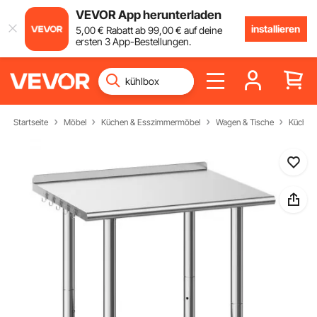
VEVOR App herunterladen
installieren
5
,00
€
Rabatt ab
99
,00
€
auf deine
ersten 3 App-Bestellungen.
Startseite
Möbel
Küchen & Esszimmermöbel
Wagen & Tische
Küchenv