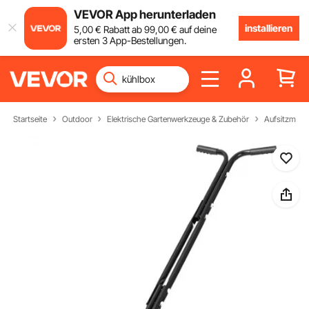
VEVOR App herunterladen
installieren
5
,00
€
Rabatt ab
99
,00
€
auf deine
ersten 3 App-Bestellungen.
Startseite
Outdoor
Elektrische Gartenwerkzeuge & Zubehör
Aufsitzmähe