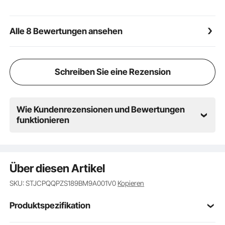
Wartung. Einfach zur Rasenpflege greifen
Schnelle Montage: Für einen schnelleren Start ist der
komplexeste Teil – der Stachelbereich – bereits
Alle 8 Bewertungen ansehen
vormontiert. Mit nur wenigen Handgriffen ist das
gesamte Rasenlüftergerät einsatzbereit
Schreiben Sie eine Rezension
Wie Kundenrezensionen und Bewertungen
funktionieren
Über diesen Artikel
SKU: STJCPQQPZS189BM9A001V0
Kopieren
Produktspezifikation