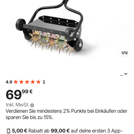
1/12
...
VEVOR Rasenlüfter Walze Manuell 45 cm, Aerifizierer für
8
4.9
Rasen mit 5 cm Arbeitstiefe & 4 Rollen, 18 kg Belastbarer
69
99
€
Rasenbelüfter aus Stahl, Rasenrolle für Verdichtete
Inkl. MwSt.
Verdienen Sie mindestens
2%
Punkte bei Einkäufen oder
sparen Sie bis zu
15%
.
5
,00
€
Rabatt ab
99
,00
€
auf deine ersten 3 App-