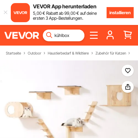
VEVOR App herunterladen
installieren
5
,00
€
Rabatt ab
99
,00
€
auf deine
ersten 3 App-Bestellungen.
Startseite
Outdoor
Haustierbedarf & Wildtiere
Zubehör für Katzen
Ka