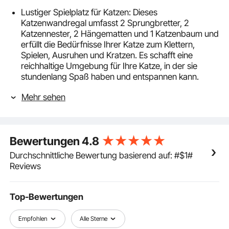
Lustiger Spielplatz für Katzen: Dieses
Katzenwandregal umfasst 2 Sprungbretter, 2
Katzennester, 2 Hängematten und 1 Katzenbaum und
erfüllt die Bedürfnisse Ihrer Katze zum Klettern,
Spielen, Ausruhen und Kratzen. Es schafft eine
reichhaltige Umgebung für Ihre Katze, in der sie
stundenlang Spaß haben und entspannen kann.
Bequemes und langlebiges Material: Dieses an der
Mehr sehen
Wand montierte Katzenregal aus Kiefernholz der
Güteklasse E0 ist robust und langlebig und kann bis
zu 18,14 kg tragen. Das natürliche Kiefernholz ist
ungiftig und geruchslos, sodass Katzen sicher
Bewertungen
4.8
klettern und spielen können. Die Plattformoberfläche
ist mit einem Plüschpolster für Rutschfestigkeit und
Durchschnittliche Bewertung basierend auf: #$1#
Weichheit bedeckt und schützt die Pfoten Ihrer Katze.
Reviews
Einfache Installation: Das Paket enthält alle
notwendigen Zubehörteile und eine
Installationsanleitung. Folgen Sie einfach den
Top-Bewertungen
Schritten, stecken Sie die Expansionsrohre in die
Wand und befestigen Sie die Bretter mit Schrauben.
Empfohlen
Alle Sterne
Der Installationsvorgang ist unkompliziert, sodass