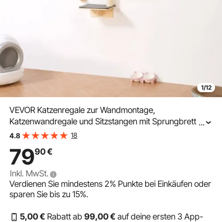
1/12
VEVOR Katzenregale zur Wandmontage,
Katzenwandregale und Sitzstangen mit Sprungbrettern,
...
Katzenbetten, Hängematten und Katzenbaum,
18
4.8
Katzenmöbel und Regale bis zu 18 kg zum Schlafen,
79
90
€
Spielen, Klettern, 7er-Set
Inkl. MwSt.
Verdienen Sie mindestens
2%
Punkte bei Einkäufen oder
sparen Sie bis zu
15%
.
5
,00
€
Rabatt ab
99
,00
€
auf deine ersten 3 App-