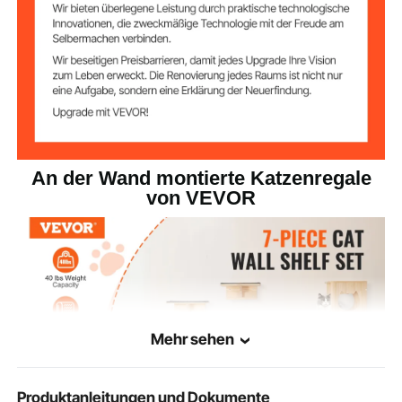
Sprungplattform
24 x 13,2 cm
Maße ovales
50 x 32,5 x 28 cm
Katzenhaus
Maße des
17,72 x 11,81 x 12,8 Zoll / 45 x
quadratischen
30 x 32,5 cm
Katzenhauses
An der Wand montierte Katzenregale
17,72 x 8,27 x 2,76 Zoll / 45 x
Treppengröße
von VEVOR
21,2 x 7 cm
φ 2,99 x 11,81 Zoll / φ 7,6 x
Pfostengröße
30 cm
Mehr sehen
Produktanleitungen und Dokumente