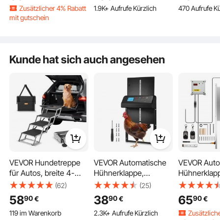
Zusätzlicher 4% Rabatt
1.9K+ Aufrufe Kürzlich
470 Aufrufe Kü
Pförtner 30x30cm Tür
Schwarz
Trockner-Ge
mit gutschein
Stallöffner mit
4 Düsen & e
155 im Warenkorb
Lichtsensor
Schlauch 29
Zeitsteuerung Ideal für
Temperatur
4.1K+ Aufrufe Kürzlich
Außen-/Innenbereich
Haartrockne
Kunde hat sich auch angesehen
von Hühnerställen
Haustiere
Zusätzlicher 4% Rabatt
mit gutschein
155 im Warenkorb
4.1K+ Aufrufe Kürzlich
Das minimalistische und niedliche Erscheinungsbild ergänzt Ihre
Inneneinrichtung.
VEVOR Hundetreppe
VEVOR Automatische
VEVOR Auto
für Autos, breite 4-
Hühnerklappe,
Hühnerklap
stufige
Hühnerstalltür mit
Aluminiumle
(62)
(25)
Hundeautotreppe,
Timer, manueller
BS Hühnertü
58
38
65
90
90
90
€
€
€
zusammenklappbare
Einstellung &
Schieber 6
119 im Warenkorb
2.3K+ Aufrufe Kürzlich
Zusätzlich
Hundeautorampe mit
Einklemmschutz,
Pförtner 3