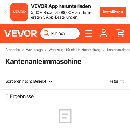
VEVOR App herunterladen
installieren
5
,00
€
Rabatt ab
99
,00
€
auf deine
ersten 3 App-Bestellungen.
Startseite
Werkzeuge
Werkzeuge für die Holzbearbeitung
Kantenanleimm
Kantenanleimmaschine
Sortieren nach:
Beliebt
Filter
0
Ergebnisse