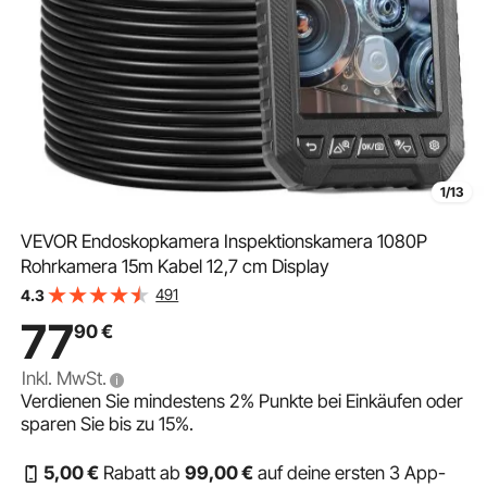
1/13
VEVOR Endoskopkamera Inspektionskamera 1080P
Rohrkamera 15m Kabel 12,7 cm Display
491
4.3
77
90
€
Inkl. MwSt.
Verdienen Sie mindestens
2%
Punkte bei Einkäufen oder
sparen Sie bis zu
15%
.
5
,00
€
Rabatt ab
99
,00
€
auf deine ersten 3 App-