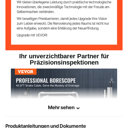
1920 x 1080
Auflösung
1,8 lbs / 0,813 kg
Nettogewicht
6,26 x 3,46 x 1,10 Zoll / 159
Produktabmessun
gen
x 88 x 28 mm
Ihr unverzichtbarer Partner für
Präzisionsinspektionen
Mehr sehen
Produktanleitungen und Dokumente