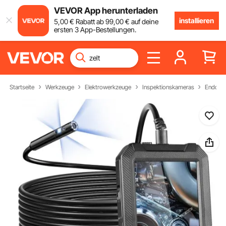
VEVOR App herunterladen
installieren
5
,00
€
Rabatt ab
99
,00
€
auf deine
ersten 3 App-Bestellungen.
Startseite
Werkzeuge
Elektrowerkzeuge
Inspektionskameras
Endosk