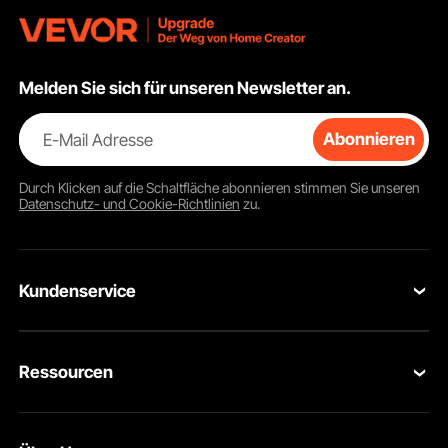
Melden Sie sich für unseren Newsletter an.
E-Mail Adresse
Abonnieren
Durch Klicken auf die Schaltfläche
abonnieren
stimmen Sie unseren
Datenschutz- und Cookie-Richtlinien
zu.
Kundenservice
Kontaktieren Sie uns
Ressourcen
Rückgaben & Ersatz
Mitgliederprogramm
Ihre Bestellungen