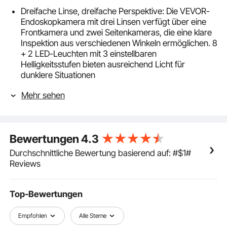
Dreifache Linse, dreifache Perspektive: Die VEVOR-
Endoskopkamera mit drei Linsen verfügt über eine
Frontkamera und zwei Seitenkameras, die eine klare
Inspektion aus verschiedenen Winkeln ermöglichen. 8
+ 2 LED-Leuchten mit 3 einstellbaren
Helligkeitsstufen bieten ausreichend Licht für
dunklere Situationen
Weiter reichen, tiefer inspizieren: Bewältigen Sie
Mehr sehen
mühelos anspruchsvolle Inspektionsaufgaben mit
einem 49,2 Fuß / 15 m langen, halbstarren Kabel und
einer 8 mm schlanken, wasserdichten IP67-Linse. Es
kombiniert gute Flexibilität und Steifigkeit und erreicht
Bewertungen
4.3
mühelos tief in schwer erreichbare und enge Räume
Kristallklarer 5 Zoll / 12,7 cm IPS-Bildschirm: Unsere
Durchschnittliche Bewertung basierend auf: #$1#
Inspektionskamera mit Licht verfügt über einen
Reviews
großen 5 Zoll / 12,7 cm IPS-Bildschirm, der klare
Bilder und Videos mit scharfen, echten Farben liefert.
Die Bilder können auch um das 1-fache, 1,5-fache und
Top-Bewertungen
2-fache vergrößert werden, sodass Sie die
Innendetails besser erkennen können
Empfohlen
Alle Sterne
Benutzerfreundliche Bedienung: Das VEVOR 1920 x