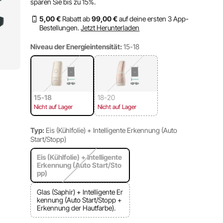
sparen Sie bis zu
15%
.
5
,00
€
Rabatt ab
99
,00
€
auf deine ersten 3 App-
Bestellungen.
Jetzt Herunterladen
Niveau der Energieintensität:
15-18
15-18
18-20
Nicht auf Lager
Nicht auf Lager
Typ:
Eis (Kühlfolie) + Intelligente Erkennung (Auto
Start/Stopp)
Eis (Kühlfolie) + Intelligente
Erkennung (Auto Start/Sto
pp)
Glas (Saphir) + Intelligente Er
kennung (Auto Start/Stopp +
Erkennung der Hautfarbe).