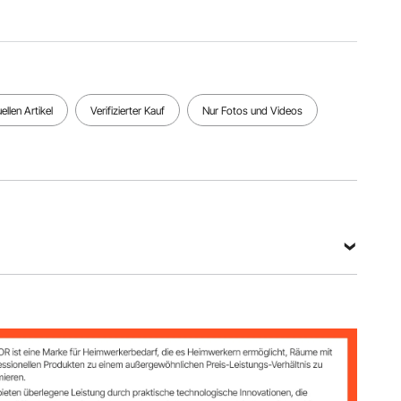
Alle Spezifikationen anzeigen
llen Artikel
Verifizierter Kauf
Nur Fotos und Videos
 nm