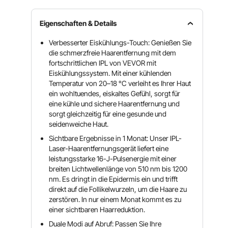
Eigenschaften & Details
Verbesserter Eiskühlungs-Touch: Genießen Sie
die schmerzfreie Haarentfernung mit dem
fortschrittlichen IPL von VEVOR mit
Eiskühlungssystem. Mit einer kühlenden
Temperatur von 20–18 °C verleiht es Ihrer Haut
ein wohltuendes, eiskaltes Gefühl, sorgt für
eine kühle und sichere Haarentfernung und
sorgt gleichzeitig für eine gesunde und
seidenweiche Haut.
Sichtbare Ergebnisse in 1 Monat: Unser IPL-
Laser-Haarentfernungsgerät liefert eine
leistungsstarke 16-J-Pulsenergie mit einer
breiten Lichtwellenlänge von 510 nm bis 1200
nm. Es dringt in die Epidermis ein und trifft
direkt auf die Follikelwurzeln, um die Haare zu
zerstören. In nur einem Monat kommt es zu
einer sichtbaren Haarreduktion.
Duale Modi auf Abruf: Passen Sie Ihre