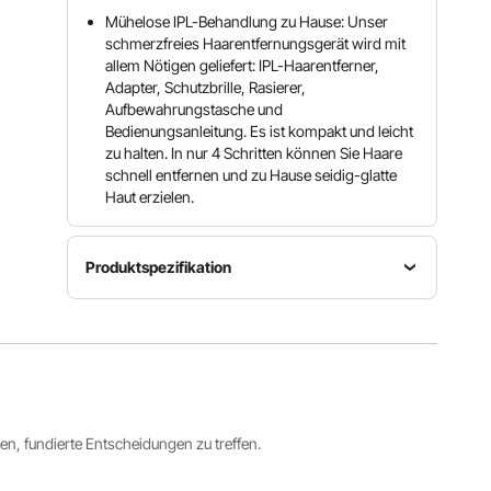
Mühelose IPL-Behandlung zu Hause: Unser
schmerzfreies Haarentfernungsgerät wird mit
allem Nötigen geliefert: IPL-Haarentferner,
Adapter, Schutzbrille, Rasierer,
Aufbewahrungstasche und
Bedienungsanleitung. Es ist kompakt und leicht
zu halten. In nur 4 Schritten können Sie Haare
schnell entfernen und zu Hause seidig-glatte
Haut erzielen.
Produktspezifikation
Wellenlängenbereich
Artikelmodellnummer
Betriebsspannung
510 nm –
T013C
DC 24 V
1200 nm
Impulse-
Intensitätsstufen
Lichtaustrittsfläche
Energie
ren, fundierte Entscheidungen zu treffen.
5 Stufen
4,0 m²
16 J