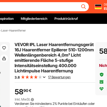
DE
E
nspiration
Mitgliederbereich
Produktrückruf
L-Laser-Haarentferner
VEVOR IPL Laser Haarentfernungsgerät
5
16J Haarentferner Epilierer 510-1200nm
Wellenlängenbereich 4,0m² Licht
emittierende Fläche 5-stufige
Intensitätseinstellung 400.000
Nich
Lichtimpulse Haarentfernung
17 Bewertungen
3.8
58
90
€
Inkl. MwSt.
Verdienen Sie mindestens
2%
Punkte bei Einkäufen oder