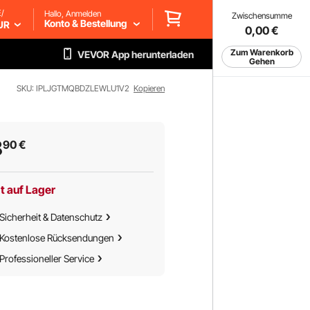
/
Hallo, Anmelden
Zwischensumme
Konto & Bestellung
UR
0,00
€
Zum Warenkorb
VEVOR App herunterladen
Gehen
SKU: IPLJGTMQBDZLEWLU1V2
Kopieren
8
90
€
t auf Lager
Sicherheit & Datenschutz
Kostenlose Rücksendungen
Professioneller Service