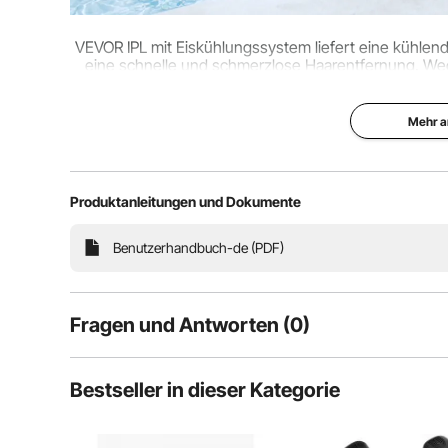
VEVOR IPL mit Eiskühlungssystem liefert eine kühlend
eine schnelle und schmerzlose Haarentfernung. W
und 5-stufigen Intensitätsstuf
Mehr a
Produktanleitungen und Dokumente
Benutzerhandbuch-de (PDF)
Fragen und Antworten (0)
Typische Fragen, die zu Produkten gestellt werden:
Bestseller in dieser Kategorie
Ist das Produkt haltbar? ...
Stellen Sie die erste Frage
Nutzen Sie die Kraft unserer IPL-Laser-Haarentfernun