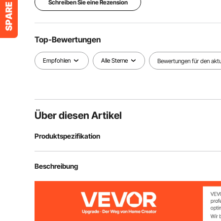
Schreiben Sie eine Rezension
Top-Bewertungen
Empfohlen
Alle Sterne
Bewertungen für den aktue
Über diesen Artikel
Produktspezifikation
Artikelmodellnummer
T013C
Beschreibung
Betriebsspannung
DC 24 V
Wellenlängenbereich
510 nm – 1200