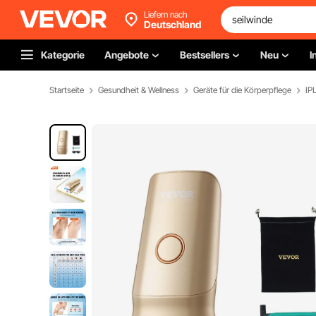
Liefern nach
Deutschland
Kategorie
Angebote
Bestsellers
Neu
I
Startseite
Gesundheit & Wellness
Geräte für die Körperpflege
IP