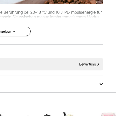
e Berührung bei 20–18 °C und 16 J IPL-Impulsenergie für
echseln Sie zwischen manuellem/automatischem Modus
en für ein individuelles Erlebnis.
nzeigen
Bewertung
g für Frauen und Männer mit einer unglaublichen Energie