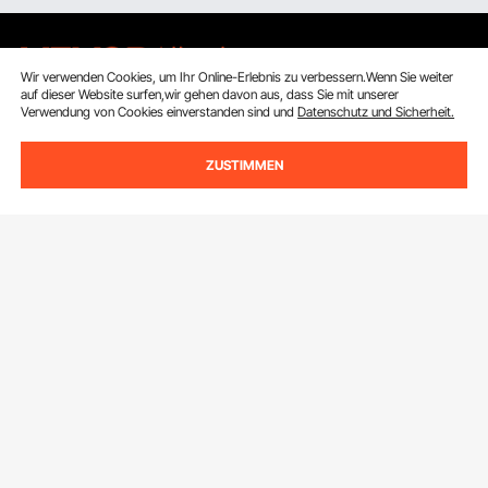
Wir verwenden Cookies, um Ihr Online-Erlebnis zu verbessern.Wenn Sie weiter
auf dieser Website surfen,wir gehen davon aus, dass Sie mit unserer
Verwendung von Cookies einverstanden sind und
Datenschutz und Sicherheit.
Melden Sie sich für unseren Newsletter an.
ZUSTIMMEN
E-Mail Adresse
Abonnieren
Durch Klicken auf die Schaltfläche
abonnieren
stimmen Sie unseren
Datenschutz- und Cookie-Richtlinien
zu.
Kundenservice
Kontaktieren Sie uns
Ressourcen
Rückgaben & Ersatz
Mitgliederprogramm