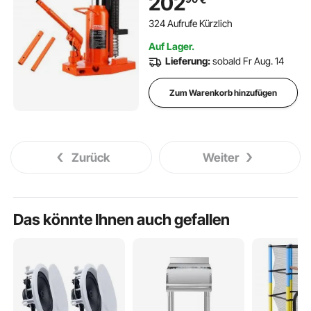
202
Lufthydraulischer
Klauenwagenheber für
324 Aufrufe Kürzlich
Maschinen, Industrie
Auf Lager.
Lieferung:
sobald Fr Aug. 14
Zum Warenkorb hinzufügen
Zurück
Weiter
Das könnte Ihnen auch gefallen