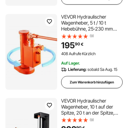
VEVOR Hydraulischer
Wagenheber, 5 t / 10 t
Hebebühne, 25-230 mm
Zehenhöhe, 370-570 mm
(9)
Spitzenhöhe, 360° drehbarer
195
90
€
Klauenwagenheber für
Maschinen, Industrie
408 Aufrufe Kürzlich
Auf Lager.
Lieferung:
sobald Sa Aug. 15
Zum Warenkorb hinzufügen
VEVOR Hydraulischer
Wagenheber, 10 t auf der
Spitze, 20 t an der Spitze,
30-190 mm Zehenhöhe, 32-
(9)
48 cm obere Höhe,
90
€