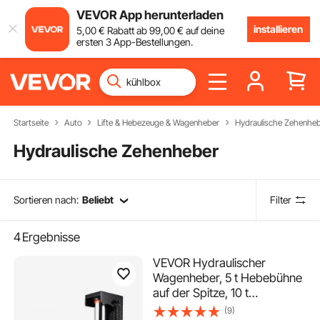
VEVOR App herunterladen
installieren
5
,00
€
Rabatt ab
99
,00
€
auf deine
ersten 3 App-Bestellungen.
Startseite
Auto
Lifte & Hebezeuge & Wagenheber
Hydraulische Zehenhe
Hydraulische Zehenheber
Sortieren nach:
Beliebt
Filter
4
Ergebnisse
VEVOR Hydraulischer
Wagenheber, 5 t Hebebühne
auf der Spitze, 10 t
Hubkapazität an der Spitze,
(9)