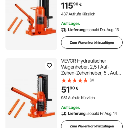
20-173 mm Zehenhöhe, 287-
115
90
€
440 mm obere Höhe,
Lufthydraulischer
437 Aufrufe Kürzlich
Klauenwagenheber für
Auf Lager.
Maschinen
Lieferung:
sobald Do. Aug. 13
Zum Warenkorb hinzufügen
VEVOR Hydraulischer
Wagenheber, 2,5 t Auf-
Zehen-Zehenheber, 5 t Auf-
Zehen-Hubkapazität,
(9)
Maschinenwagenheber, 20-
51
90
€
135 mm Zehenhöhe, 227-
340 mm Oberhöhe,
981 Aufrufe Kürzlich
Lufthydraulischer
Auf Lager.
Klauenwagenheber
Lieferung:
sobald Fr Aug. 14
Zum Warenkorb hinzufügen