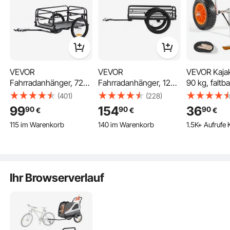
eine Netzbelüftung für mehr Komfort und ein
leichtgängiges Design. Für ängstliche Haustiere
empfehlen wir jedoch kurze Trainingseinheiten vor
der ersten Fahrt.
VEVOR
VEVOR
VEVOR Kaja
Fahrradanhänger, 72
Fahrradanhänger, 125
90 kg, faltba
kg Tragkraft, robuster
kg Tragkraft,
Kanuwagen 
(401)
(228)
Fahrradwagen,
Transportanhänger,
cm Vollgumm
99
154
36
90
90
90
€
€
€
kompakte
faltbar und verstaubar,
Ratschengur
115 im Warenkorb
140 im Warenkorb
1.5K+ Aufrufe 
Aufbewahrung und
Schnellverschluss mit
Bootswage
4.4K+ Aufrufe Kürzlich
6.2K+ Aufrufe Kürzlich
Schnellverschluss mit
Universalkupplung,
Transportie
115 im Warenkorb
140 im Warenkorb
Universalkupplung,
50,8 cm Räder,
Kajaks, Kan
4.4K+ Aufrufe Kürzlich
6.2K+ Aufrufe Kürzlich
40,6 cm Räder,
passend für die
Paddleboard
passend für 55,9–71,1
meisten Fahrradräder,
Booten, 62
Ihr Browserverlauf
cm große Fahrradräder
Rahmen aus
mm
Karbonstahl