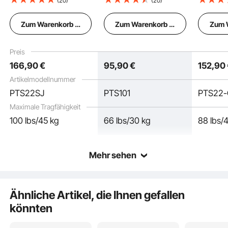
(20)
(20)
Fahrradanhänger für
kg , Fahrradanhänger
Fahrrad
kleine & große Hunde,
für kleine & mittelgroße
kleine u
Q:
Guten Tag , hat diese Hundeanhänger auch eine
Zum Warenkorb hinzufügen
Zum Warenkorb hinzufügen
Zum 
klappbarer Rahmen mit
Hunde, klappbarer
Hunde, 
Raddämpfung? Vielen Dank Jan
Schnellspannrad,
Rahmen mit
Rahmen 
A:
Ja. Dieser Rahmen ist mit einem Dual-
universelle
Schnellspannrad,
universe
Preis
Einfache Installation
Federungssystem ausgestattet.
Fahrradkupplung, inkl.
universelle
Fahrradk
von vevor an
Feb 22, 2026
166
,90
€
95
,90
€
152
,90
Flagge, interne Leine,
Fahrradkupplung,
Flagge, 
1390x770x845 mm
Reflektor, Flagge,
1380x7
Artikelmodellnummer
interne Leine
Q:
Kann man der Bezug extra kaufen Unser ist kaputt
Geräumiger Innenraum
PTS22SJ
PTS101
PTS22
gegangen.
Maximale Tragfähigkeit
A:
Sehr geehrter Kunde, vielen Dank für Ihre Anfrage.
All-Terrain-Reifen
Bezieht sich die separate Abdeckung auf den
100 lbs/45 kg
66 lbs/30 kg
88 lbs/
Stoffbezug? Falls ja, können wir Ihnen einen neuen
Stoffbezug liefern. Dies erfordert jedoch die
vollständige Demontage und Montage des Geräts.
Mehr sehen
von vevor an
Jan 07, 2026
Ähnliche Artikel, die Ihnen gefallen
Siehe alle 3 beantworteten Fragen
könnten