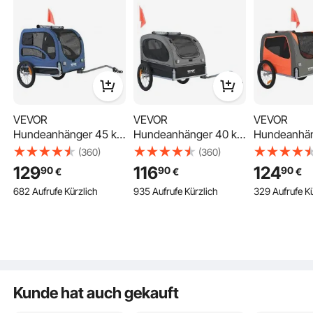
Für die Ewigkeit gebaut
VEVOR
VEVOR
VEVOR
Hundeanhänger 45 kg
Hundeanhänger 40 kg
Hundeanhän
Fahrradanhänger
Fahrradanhänger
Fahrradanh
(360)
(360)
Einfach rein, einfach raus
Kohlenstoffstahl +
Kohlenstoffstahl +
Kohlenstoffs
129
116
124
90
90
90
€
€
€
600D Oxford-Gewebe
600D Oxford-Gewebe
600D Oxfo
682 Aufrufe Kürzlich
935 Aufrufe Kürzlich
329 Aufrufe Kü
+ PP faltbar 1440 x 725
+ PP faltbar 1440 x 720
+ PP faltbar
Hintere Aufbewahrungstasche
x 845 mm als
x 779 mm als
x 779 mm al
Anhänger Gefaltete
Anhänger Gefaltete
Anhänger Ge
Größe 810 x 570 x 195
Größe 760 x 560 x 195
Größe 760 x
mm Blau
mm Schwarz&Grau
mm Orange
Kunde hat auch gekauft