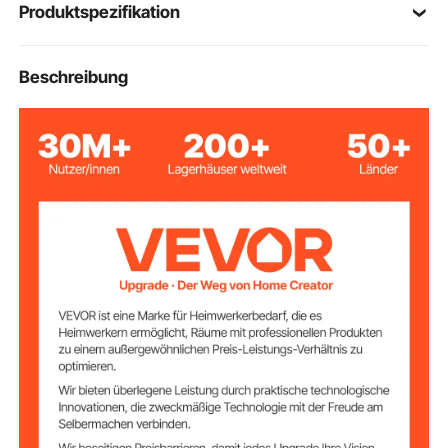
Produktspezifikation
Artikelmodellnum
Beschreibung
PTS22SJ
mer
Maximale
100 lbs/45 kg
Tragfähigkeit
31,5 x 21,2 x 24 Zoll/800 x
Abmessungen der
Haustierkabine
540 x 610 mm
Kompatible
22-28 Zoll
Fahrradradgröße
Kohlenstoffstahl + 600D
Hauptmaterialien
Oxford-Gewebe + PP
32,2 lbs/14,6 kg
Nettogewicht