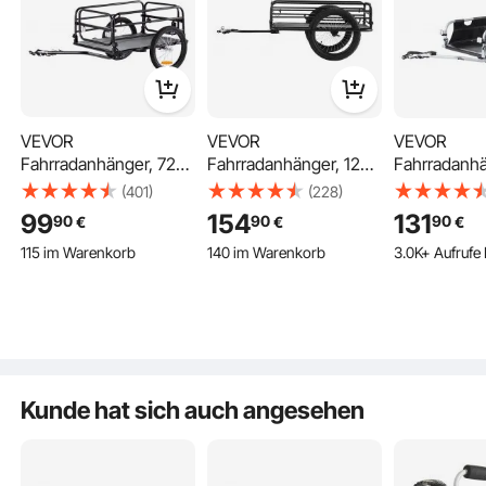
Benutzung mit dem Anhänger vertraut zu machen.
Dies reduziert Ängste, verhindert Stoffrisse und
sorgt für eine sicherere Fahrt ohne plötzliche
Bewegungen, die den Anhänger zum Kippen
bringen könnten.
VEVOR
VEVOR
VEVOR
Fahrradanhänger, 72
Fahrradanhänger, 125
Fahrradanhä
F: Kann ich diesen Anhänger mit einem
kg Tragkraft, robuster
kg Tragkraft,
kg Tragkraft
(401)
(228)
Elektrofahrrad verwenden?
Fahrradwagen,
Transportanhänger,
Transportan
99
154
131
90
90
90
€
€
€
A: Es ist besser, es mit einem Fahrrad zu
kompakte
faltbar und verstaubar,
faltbar und 
115 im Warenkorb
140 im Warenkorb
3.0K+ Aufrufe 
verwenden. Wenn Sie ein E-Bike verwenden,
Aufbewahrung und
Schnellverschluss mit
Schnellvers
4.4K+ Aufrufe Kürzlich
6.2K+ Aufrufe Kürzlich
Schnellverschluss mit
Universalkupplung,
Universalku
halten Sie Ihre Geschwindigkeit unter 13 km/h und
115 im Warenkorb
140 im Warenkorb
Universalkupplung,
50,8 cm Räder,
cm Räder, s
reduzieren Sie sie beim Abbiegen auf unter 5 km/h,
4.4K+ Aufrufe Kürzlich
6.2K+ Aufrufe Kürzlich
40,6 cm Räder,
passend für die
Reflektoren
um die Sicherheit Ihres Haustiers zu
passend für 55,9–71,1
meisten Fahrradräder,
für 558,8-7
cm große Fahrradräder
Rahmen aus
Fahrradräde
gewährleisten.
Karbonstahl
Kunde hat sich auch angesehen
F: Ist der Anhänger sicher für kleine oder
nervöse Haustiere?
A: Ja, der Anhänger verfügt über eine Innenleine,