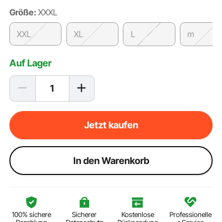
Größe:
XXXL
XXL
XL
L
m
Auf Lager
Jetzt kaufen
ln den Warenkorb
100% sichere
Sicherer
Kostenlose
Professionelle