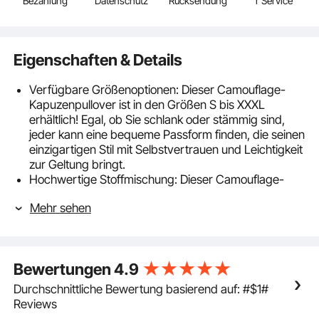
Bezahlung
Datenschutz
Rücksendung
r Service
Eigenschaften & Details
Verfügbare Größenoptionen: Dieser Camouflage-
Kapuzenpullover ist in den Größen S bis XXXL
erhältlich! Egal, ob Sie schlank oder stämmig sind,
jeder kann eine bequeme Passform finden, die seinen
einzigartigen Stil mit Selbstvertrauen und Leichtigkeit
zur Geltung bringt.
Hochwertige Stoffmischung: Dieser Camouflage-
Hoodie besteht aus einer Mischung aus 91,1 %
Mehr sehen
Polyester und 8,9 % Elasthan – leicht, atmungsaktiv
und dehnbar. Er hält Sie kühl und trocken und
meistert alle Arten von Outdoor-Abenteuern mit
Leichtigkeit.
Bewertungen
4.9
Dehnbare Kapuze: Die breite Krempe bietet
zusätzlichen Sonnenschutz, während die 4-Wege-
Durchschnittliche Bewertung basierend auf: #$1#
Stretch-Kapuze eng anliegt. Tragen Sie das
Reviews
Camouflage-Pullover-Sweatshirt hochgeklappt für