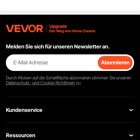
schnelltrocknend,
Sweatshirt mit Kapuze,
langärmeliges Hoodie
für die Arbeit im Freien
im Frühling und
Sommer
Melden Sie sich für unseren Newsletter an.
E-Mail Adresse
Abonnieren
Durch Klicken auf die Schaltfläche
abonnieren
stimmen Sie unseren
Datenschutz- und Cookie-Richtlinien
zu.
Kundenservice
Kontaktieren Sie uns
Ressourcen
Rückgaben & Ersatz