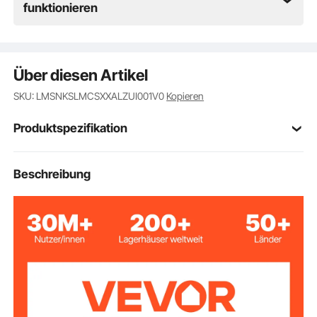
funktionieren
Über diesen Artikel
SKU: LMSNKSLMCSXXALZUI001V0
Kopieren
Produktspezifikation
Artikelmodellnum
Beschreibung
HLL25051202
mer
XXXL
Größe
Camouflage
Farbe
91,1 % Polyester, 8,9 %
Artikelmaterial
Elastan