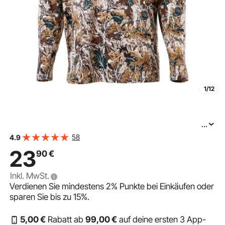
1/12
...
VEVOR Kapuzenpullover Herren, Größe XXXL,
58
4.9
feuchtigkeitsableitend und atmungsaktiv,
23
90
€
schnelltrocknend, Sweatshirt mit Kapuze, langärmeliges
Inkl. MwSt.
Verdienen Sie mindestens
2%
Punkte bei Einkäufen oder
sparen Sie bis zu
15%
.
5
,00
€
Rabatt ab
99
,00
€
auf deine ersten 3 App-