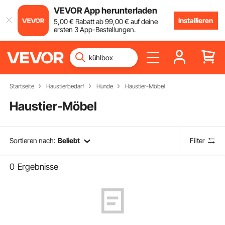
VEVOR App herunterladen
installieren
5
,00
€
Rabatt ab
99
,00
€
auf deine
ersten 3 App-Bestellungen.
Startseite
Haustierbedarf
Hunde
Haustier-Möbel
Haustier-Möbel
Sortieren nach:
Beliebt
Filter
0
Ergebnisse