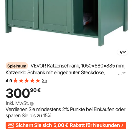
1/12
VEVOR Katzenschrank, 1050x680x885 mm,
Spielraum
Katzenklo Schrank mit eingebauter Steckdose,
...
Schublade & abnehmbarer Trennwand, passend für die
25
4.9
meisten selbstreinigenden/intelligenten Katzentoiletten
300
90
€
Inkl. MwSt.
Verdienen Sie mindestens
2%
Punkte bei Einkäufen oder
sparen Sie bis zu
15%
.
Sichern Sie sich
5,00
€
Rabatt für Neukunden