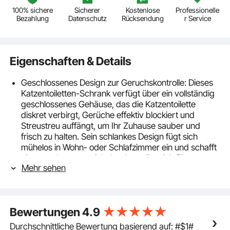
100% sichere
Sicherer
Kostenlose
Professionelle
Bezahlung
Datenschutz
Rücksendung
r Service
Eigenschaften & Details
Geschlossenes Design zur Geruchskontrolle: Dieses
Katzentoiletten-Schrank verfügt über ein vollständig
geschlossenes Gehäuse, das die Katzentoilette
diskret verbirgt, Gerüche effektiv blockiert und
Streustreu auffängt, um Ihr Zuhause sauber und
frisch zu halten. Sein schlankes Design fügt sich
mühelos in Wohn- oder Schlafzimmer ein und schafft
einen saubereren, einladenderen Bereich für
Mehr sehen
Haustiere.
Stabile und langlebige Konstruktion: Hergestellt aus
Spanplatten der Güteklasse P2 mit sechs stabilen
Stützbeinen, trägt dieser versteckte Katzentoiletten-
Bewertungen
4.9
Schrank bis zu 40 kg oben und 45 kg unten. Die
Melaminbeschichtung ist wasser- und kratzfest, hält
Durchschnittliche Bewertung basierend auf: #$1#