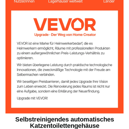
2
Anzahl Türen
1 (Seitenfenster +
Anzahl Fenster
verstellbare Trenntür)
Spanplatte der Güteklasse
Artikelmaterial
P2
AC 250 V; 50/60 Hz; 16 A;
Stromeingang
Rote Netzschalteranzeige
3500 W
Nennleistung
DC 5 V, 2,0 A × 2
Ladeleistung
Oben
Gewichtskapazität
Selbstreinigendes automatisches
Katzentoilettengehäuse