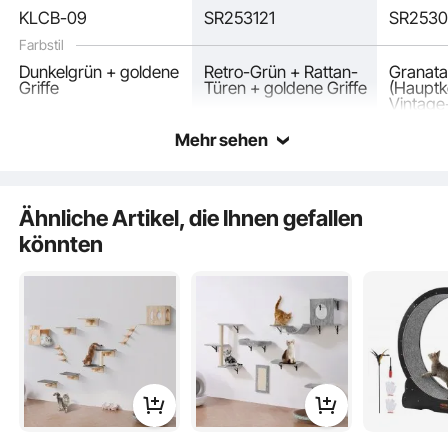
KLCB-09
SR253121
SR2530
Farbstil
Dunkelgrün + goldene
Retro-Grün + Rattan-
Granata
Griffe
Türen + goldene Griffe
(Hauptk
Vintage
Goldgrif
Mehr sehen
Ähnliche Artikel, die Ihnen gefallen
könnten
Hergestellt aus sicheren, langlebigen P2-Platten mit Melaminbeschichtung,
Metallriegel, Griffen aus Aluminiumlegierung, rutschfesten Filzgleitern und
magnetischen Türen. Das versteckte Katzentoilettengehäuse mit sechs
Standbeinen sorgt für eine stabile, wackelfreie Tragfähigkeit, auch beim Kratzen
der Katze.