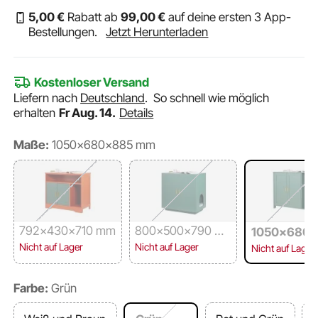
5
,00
€
Rabatt ab
99
,00
€
auf deine ersten 3 App-
Bestellungen.
Jetzt Herunterladen
Kostenloser Versand
Liefern nach
Deutschland
.
So schnell wie möglich
erhalten
Fr Aug. 14.
Details
Maße:
1050x680x885 mm
792x430x710 mm
800x500x790 m
1050x680
m
mm
Nicht auf Lager
Nicht auf Lager
Nicht auf Lager
Farbe:
Grün