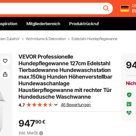
DE
E
nspiration
Mitgliederbereich
Produktrückruf
ibien Zubehör
Wohnräume & Dekoration
Edelstahl-Hundepflegewanne
VEVOR Professionelle
9
Hundepflegewanne 127cm Edelstahl
Tierbadewanne Hundewaschstation
max.150kg Hunden Höhenverstellbar
Hundewaschanlage
Nich
Haustierpflegewanne mit rechter Tür
Hundedusche Waschwanne
46 Bewertungen
4.7
947
90
€
Inkl. MwSt.