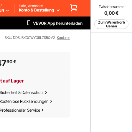
/
Hallo, Anmelden
Zwischensumme
Konto & Bestellung
UR
0,00
€
Zum Warenkorb
VEVOR App herunterladen
Gehen
SKU: DDSJBXGCWYG5LZSRQV2
Kopieren
47
90
€
t auf Lager
Sicherheit & Datenschutz
Kostenlose Rücksendungen
Professioneller Service