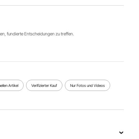
K1E01027-
1270 mm
Rostfreier
U
(50 Zoll)
Stahl
Nettogewicht
Tragfähigkeit
Richtung
82,8 kg
ren, fundierte Entscheidungen zu treffen.
150 kg
der Tür
(182,68
(330 lbs)
Rechts
lbs)
Alle Spezifikationen anzeigen
llen Artikel
Verifizierter Kauf
Nur Fotos und Videos