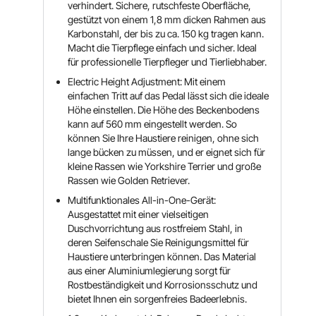
verhindert. Sichere, rutschfeste Oberfläche,
gestützt von einem 1,8 mm dicken Rahmen aus
Karbonstahl, der bis zu ca. 150 kg tragen kann.
Macht die Tierpflege einfach und sicher. Ideal
für professionelle Tierpfleger und Tierliebhaber.
Electric Height Adjustment: Mit einem
einfachen Tritt auf das Pedal lässt sich die ideale
Höhe einstellen. Die Höhe des Beckenbodens
kann auf 560 mm eingestellt werden. So
können Sie Ihre Haustiere reinigen, ohne sich
lange bücken zu müssen, und er eignet sich für
kleine Rassen wie Yorkshire Terrier und große
Rassen wie Golden Retriever.
Multifunktionales All-in-One-Gerät:
Ausgestattet mit einer vielseitigen
Duschvorrichtung aus rostfreiem Stahl, in
deren Seifenschale Sie Reinigungsmittel für
Haustiere unterbringen können. Das Material
aus einer Aluminiumlegierung sorgt für
Rostbeständigkeit und Korrosionsschutz und
bietet Ihnen ein sorgenfreies Badeerlebnis.