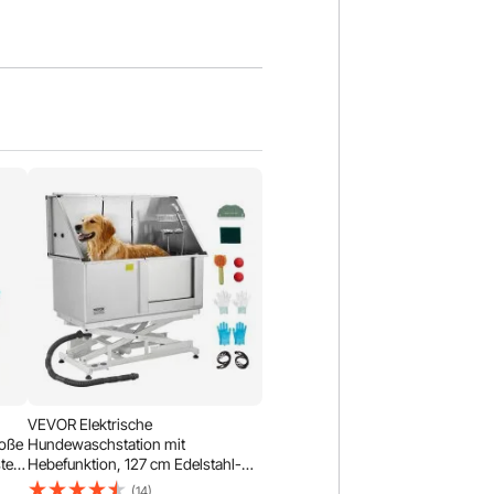
VEVOR Elektrische
roße
Hundewaschstation mit
ter,
Hebefunktion, 127 cm Edelstahl-
rm-
Tierpflegewanne mit PE-
(14)