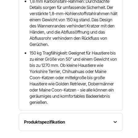
1,8 mm Karbonstahl-Rahmen: Durchdachte
Details sorgen für umfassende Sicherheit. Der
verstärkte 1,8-mm-Kohlenstoffstahlrahmen hält
einem Gewicht von 150 kg stand. Das Design
des Wannenrandes verhindert Kratzer mit den
Händen, und die Abflussöffnung und das
Abflussrohr verhindern den Rückfluss von
Gerüchen.
150 kg Tragfähigkeit: Geeignet für Haustiere bis
zu einer Größe von 50" und einem Gewicht von
bis zu 1270 mm. Ob kleine Haustiere wie
Yorkshire Terrier, Chihuahuas oder Maine
Coon-Katzen oder mittelgroße bis große
Haustiere wie Golden Retriever, Dobermänner
oder Maine Coon-Katzen - sie alle können ein
geräumiges und komfortables Badeerlebnis
genießen.
Produktspezifikation
Artikelmodellnummer
Größe
Hauptmaterial