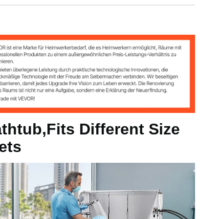
ll)
l
s)
thtub,Fits Different Size
 lbs)
ets