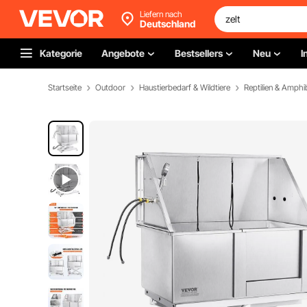
Liefern nach
Deutschland
Kategorie
Angebote
Bestsellers
Neu
I
Startseite
Outdoor
Haustierbedarf & Wildtiere
Reptilien & Amph