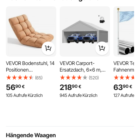
VEVOR Bodenstuhl, 14
VEVOR Carport-
VEVOR Tele
Positionen
Ersatzdach, 6x6 m,
Fahnenmast
Verstellbarer,
tragbare
Flaggenmast
(65)
(520)
Bodensessel mit
Garagenzeltplane mit
den Außenb
56
218
63
90
90
90
€
€
€
Rückenlehne,
Seitenwänden, UV-
Extra Dicke
105 Aufrufe Kürzlich
945 Aufrufe Kürzlich
127 Aufrufe Kü
Relaxsessel mit
beständig,
Fahnenstan
Metallrahmen,
strapazierfähige
PVC-Bodenhü
Schaumstoff &
Autounterstandsplane,
für Garten, 
Korallenvlies-
grau, Rahmen nicht im
Gewerblich
Oberfläche,
Lieferumfang
Silber
Multifunktional zum
enthalten
Hängende Waagen
Lesen & Entspannen,