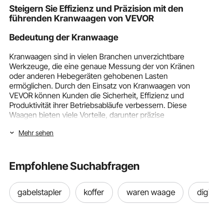
Braun
Steigern Sie Effizienz und Präzision mit den
führenden Kranwaagen von VEVOR
Bedeutung der Kranwaage
Kranwaagen sind in vielen Branchen unverzichtbare
Werkzeuge, die eine genaue Messung der von Kränen
oder anderen Hebegeräten gehobenen Lasten
ermöglichen. Durch den Einsatz von Kranwaagen von
VEVOR können Kunden die Sicherheit, Effizienz und
Produktivität ihrer Betriebsabläufe verbessern. Diese
Waagen bieten viele Vorteile, darunter präzise
Gewichtsmessung, verbessertes Lastmanagement und
Mehr sehen
eine verbesserte Gesamtoptimierung der Arbeitsabläufe.
Ob Sie im Baugewerbe, in der Logistik oder in der
Fertigung tätig sind, Kranwaagen von VEVOR können Ihre
Hebe- und Wiegeprozesse revolutionieren.
Empfohlene Suchabfragen
Typen und Merkmale von Kranwaagen
gabelstapler
koffer
waren waage
digit
VEVOR bietet ein breites Sortiment an Kranwaagen für
unterschiedliche Anforderungen und Anwendungen.