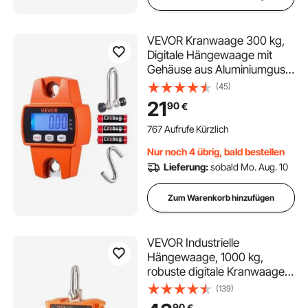
VEVOR Kranwaage 300 kg,
Digitale Hängewaage mit
Gehäuse aus Aluminiumguss
& LCD, Wildwaage 50-g-
(45)
Teilung & 3-Stufiger
21
90
€
Umschaltung, Zugwaage,
Fischwaage, Handwaage für
767 Aufrufe Kürzlich
Landwirtschaft, Jagd &
Nur noch 4 übrig, bald bestellen
Angeln
Lieferung:
sobald Mo. Aug. 10
Zum Warenkorb hinzufügen
VEVOR Industrielle
Hängewaage, 1000 kg,
robuste digitale Kranwaage
mit Fernbedienung,
(139)
Lastenwaage, Gehäuse aus
90
€