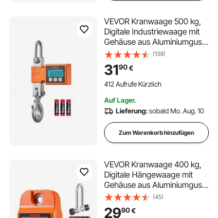
VEVOR Kranwaage 500 kg,
Digitale Industriewaage mit
Gehäuse aus Aluminiumguss
& LCD-Display, Wildwaage
(139)
100-g-Teilung & 3-Stufiger,
31
90
€
Abschaltautomatik,
Hakenwaage, Zugwaage für
412 Aufrufe Kürzlich
Garagen, Werkstatt
Auf Lager.
Lieferung:
sobald Mo. Aug. 10
Zum Warenkorb hinzufügen
VEVOR Kranwaage 400 kg,
Digitale Hängewaage mit
Gehäuse aus Aluminiumguss
& LCD, Wildwaage 100-g-
(45)
Teilung & 3-Stufiger Anzeige,
29
90
€
Zugwaage Fischwaage,