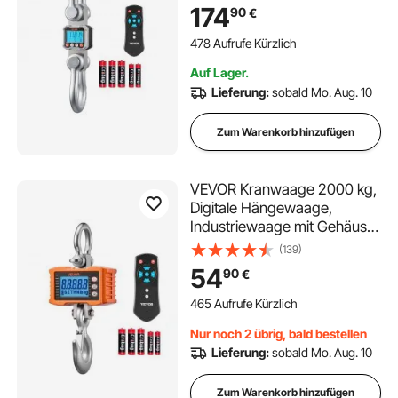
Display, 2-kg-Teilung & 3-
174
90
€
stufiger Schalter,
Fernbedienung, Wildwaage,
478 Aufrufe Kürzlich
Hakenwaage für Garage &
Auf Lager.
Fabrik
Lieferung:
sobald Mo. Aug. 10
Zum Warenkorb hinzufügen
VEVOR Kranwaage 2000 kg,
Digitale Hängewaage,
Industriewaage mit Gehäuse
aus Aluminiumguss & LCD-
(139)
Display, 500-g-Teilung & 3-
54
90
€
Stufiger Schalter,
Fernbedienung, Hakenwaage
465 Aufrufe Kürzlich
für Garage & Fabrik
Nur noch 2 übrig, bald bestellen
Lieferung:
sobald Mo. Aug. 10
Zum Warenkorb hinzufügen