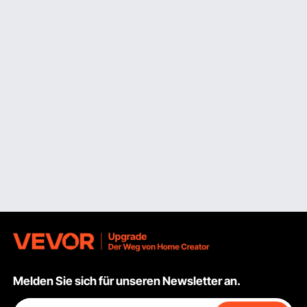
dass komplexe Einstellungen erforderlich sind.
Industrielle Kranwaagen: Industrielle Kranwaagen sind für
Hochleistungsanwendungen konzipiert und vereinen
Genauigkeit, Haltbarkeit und Vielseitigkeit. Dank ihrer
robusten Konstruktion und fortschrittlichen
Wägezellentechnologie können sie schwere Lasten mit
außergewöhnlicher Präzision handhaben, was sie in der
Fertigungs-, Versand- und Lagerbranche unverzichtbar
macht.
Schlüsselfaktoren der Krangewichtswaage
Bei der Auswahl der geeigneten Kranwaage sind folgende
Schlüsselfaktoren zu berücksichtigen:
Gewichtskapazität: Bestimmen Sie die für Ihren
Betrieb erforderliche maximale Gewichtskapazität,
um sicherzustellen, dass die Waage Ihren
Lastanforderungen gerecht wird.
Melden Sie sich für unseren Newsletter an.
Genauigkeit und Präzision: Suchen Sie nach Waagen