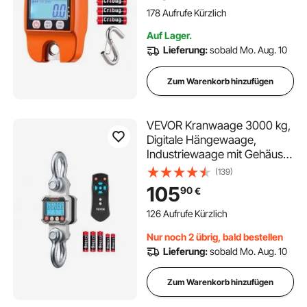
geeignet für Landwirtschaft,
178 Aufrufe Kürzlich
Jagd & Angeln
Auf Lager.
Lieferung:
sobald Mo. Aug. 10
Zum Warenkorb hinzufügen
VEVOR Kranwaage 3000 kg,
Digitale Hängewaage,
Industriewaage mit Gehäuse
aus Aluminiumguss & LCD-
(139)
Display, 500-g-Teilung & 3-
105
90
€
stufiger Schalter,
Fernbedienung, Wildwaage
126 Aufrufe Kürzlich
für Garage & Fabrik
Nur noch 2 übrig, bald bestellen
Lieferung:
sobald Mo. Aug. 10
Zum Warenkorb hinzufügen