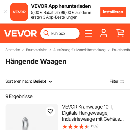
VEVOR App herunterladen
installieren
5
,00
€
Rabatt ab
99
,00
€
auf deine
ersten 3 App-Bestellungen.
Startseite
Baumaterialien
Ausrüstung für Materialbearbeitung
Pakethand
Hängende Waagen
Sortieren nach:
Beliebt
Filter
9
Ergebnisse
VEVOR Kranwaage 10 T,
Digitale Hängewaage,
Industriewaage mit Gehäuse
aus Aluminiumguss & LCD-
(139)