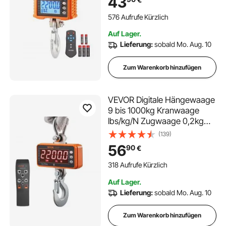
43
Aluminiumguss, hochpräzises
LCD-Display für Bau, Fabrik,
576 Aufrufe Kürzlich
Bauernhof, Jagd, Orange
Auf Lager.
Lieferung:
sobald Mo. Aug. 10
Zum Warenkorb hinzufügen
VEVOR Digitale Hängewaage
9 bis 1000kg Kranwaage
lbs/kg/N Zugwaage 0,2kg
Genauigkeit Wildwaage
(139)
Industriewaage LED-Display
56
90
€
Hängende Waage Mini
tragbare Waage mit
318 Aufrufe Kürzlich
Fernbedienung 9 Funktionen
Auf Lager.
Lieferung:
sobald Mo. Aug. 10
Zum Warenkorb hinzufügen