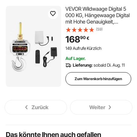
VEVOR Wildwaage Digital 5
000 KG, Hängewaage Digital
mit Hohe Genauigkeit,
Elektronische Kranwaage
(59)
Hängewaage Digitale Haken,
168
90
€
Mini tragbare Hängewaage
mit LCD Anzeige für Reisen
149 Aufrufe Kürzlich
Koffer, Fischerei
Auf Lager.
Lieferung:
sobald Di. Aug. 11
Zum Warenkorb hinzufügen
Zurück
Weiter
Das könnte Ihnen auch gefallen