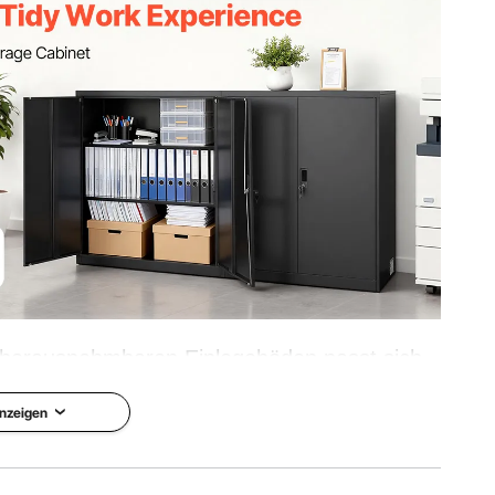
 kg
7 Zoll / 90x45x106 cm
n, herausnehmbaren Einlegeböden passt sich
egenstände unterschiedlicher Höhe an und
nzeigen
ahrung von Werkzeugen, Akten, Sportgeräten
Garagen, Büros oder Waschküchen.