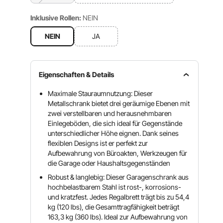
Inklusive Rollen:
NEIN
NEIN
JA
Eigenschaften & Details
Maximale Stauraumnutzung: Dieser
Metallschrank bietet drei geräumige Ebenen mit
zwei verstellbaren und herausnehmbaren
Einlegeböden, die sich ideal für Gegenstände
unterschiedlicher Höhe eignen. Dank seines
flexiblen Designs ist er perfekt zur
Aufbewahrung von Büroakten, Werkzeugen für
die Garage oder Haushaltsgegenständen
Robust & langlebig: Dieser Garagenschrank aus
hochbelastbarem Stahl ist rost-, korrosions-
und kratzfest. Jedes Regalbrett trägt bis zu 54,4
kg (120 lbs), die Gesamttragfähigkeit beträgt
163,3 kg (360 lbs). Ideal zur Aufbewahrung von