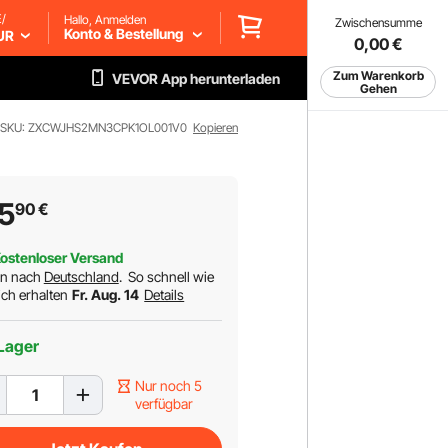
/
Hallo, Anmelden
Zwischensumme
Konto & Bestellung
UR
0,00
€
Zum Warenkorb
VEVOR App herunterladen
Gehen
SKU: ZXCWJHS2MN3CPK1OL001V0
Kopieren
5
90
€
ostenloser Versand
rn nach
Deutschland
.
So schnell wie
ch erhalten
Fr. Aug. 14
Details
Lager
Nur noch 5
verfügbar