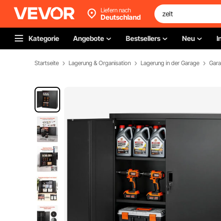
Liefern nach
Deutschland
Kategorie
Angebote
Bestsellers
Neu
I
Startseite
Lagerung & Organisation
Lagerung in der Garage
Gara