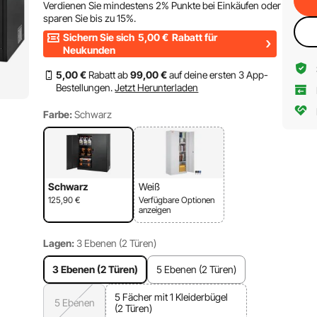
Verdienen Sie mindestens
2%
Punkte bei Einkäufen oder
sparen Sie bis zu
15%
.
Sichern Sie sich
5,00
€
Rabatt für
Neukunden
5
,00
€
Rabatt ab
99
,00
€
auf deine ersten 3 App-
Bestellungen.
Jetzt Herunterladen
Farbe:
Schwarz
Schwarz
Weiß
125,90
€
Verfügbare Optionen
anzeigen
Lagen:
3 Ebenen (2 Türen)
3 Ebenen (2 Türen)
5 Ebenen (2 Türen)
5 Fächer mit 1 Kleiderbügel
5 Ebenen
(2 Türen)