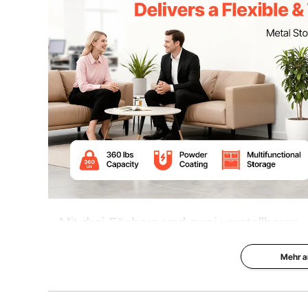
Nettogewicht (einschließlich aller
44,7 lbs / 20,3
Zubehörteile)
Produktabmessungen (BxTxH)
35,4x17,7x41,
Mit drei Fächern und zwei verstellbare
dieser Metallschrank problemlos an G
Mehr a
ermöglicht so eine individuelle Aufbew
und vielem mehr – ideal für 