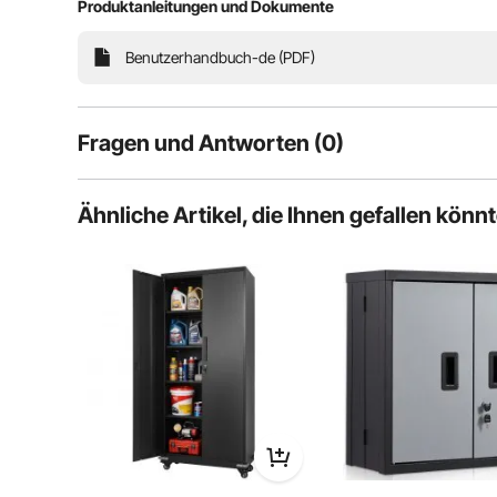
Produktanleitungen und Dokumente
Großzügiger Stauraum
Benutzerhandbuch-de (PDF)
Fragen und Antworten (0)
Typische Fragen, die zu Produkten gestellt werden:
Ähnliche Artikel, die Ihnen gefallen könn
Ist das Produkt haltbar? ...
Stellen Sie die erste Frage