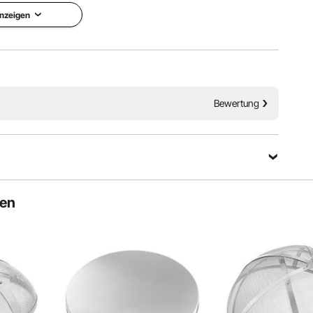
nzeigen
Bewertung
ten
ietet hervorragende Rostbeständigkeit und Hitzetoleranz.
ie und Ihre Gäste das ganze Jahr über Freude daran haben.