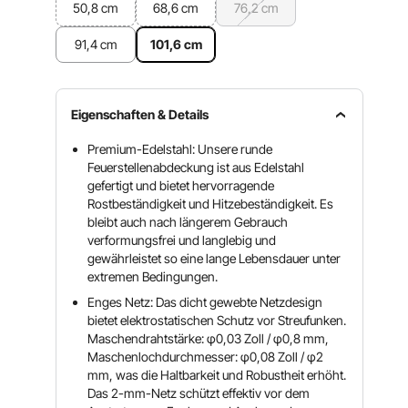
50,8 cm
68,6 cm
76,2 cm
91,4 cm
101,6 cm
Eigenschaften & Details
Premium-Edelstahl: Unsere runde
Feuerstellenabdeckung ist aus Edelstahl
gefertigt und bietet hervorragende
Rostbeständigkeit und Hitzebeständigkeit. Es
bleibt auch nach längerem Gebrauch
verformungsfrei und langlebig und
gewährleistet so eine lange Lebensdauer unter
extremen Bedingungen.
Enges Netz: Das dicht gewebte Netzdesign
bietet elektrostatischen Schutz vor Streufunken.
Maschendrahtstärke: φ0,03 Zoll / φ0,8 mm,
Maschenlochdurchmesser: φ0,08 Zoll / φ2
mm, was die Haltbarkeit und Robustheit erhöht.
Das 2-mm-Netz schützt effektiv vor dem