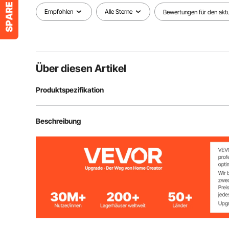
Empfohlen
Alle Sterne
Bewertungen für den aktue
Über diesen Artikel
Produktspezifikation
Artikelmodellnummer
YCSR-10001-
Beschreibung
Material
Edelstahl
Durchmesser
40 Zoll / 1016
Maschendrahtdurchmesser
φ 0,03 Zoll / 