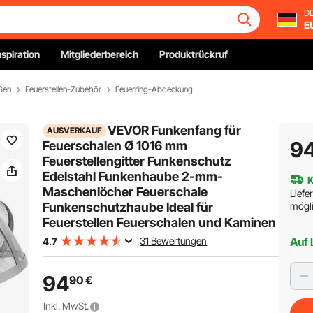
DE
E
nspiration
Mitgliederbereich
Produktrückruf
ßen
Feuerstellen-Zubehör
Feuerring-Abdeckung
VEVOR Funkenfang für
AUSVERKAUF
9
Feuerschalen Ø 1016 mm
Feuerstellengitter Funkenschutz
Edelstahl Funkenhaube 2-mm-
K
Maschenlöcher Feuerschale
Liefe
Funkenschutzhaube Ideal für
mögli
Feuerstellen Feuerschalen und Kaminen
31 Bewertungen
Auf 
4.7
94
90
€
Inkl. MwSt.