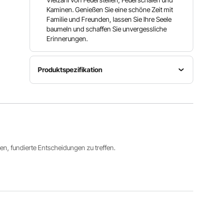
Kaminen. Genießen Sie eine schöne Zeit mit
Familie und Freunden, lassen Sie Ihre Seele
baumeln und schaffen Sie unvergessliche
Erinnerungen.
Produktspezifikation
Artikelmodellnummer
Durchmesser
Material
YCSR-
40 Zoll /
Edelstahl
10001-40
1016 mm
Innenmaße
Maschendrahtdurchmesser
Maschenlochdurchmesser
φ 37 x
ren, fundierte Entscheidungen zu treffen.
φ 0,03
φ 0,08
19,9 Zoll /
Zoll / φ0,8
Zoll / φ2
φ 940 x
mm
mm
480 mm
Alle Spezifikationen anzeigen