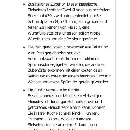
Zusätzliches Zubehör: Dieser klassische
Fleischwolf enthält: Zwei Klingen aus rostfreiem
Edelstahl 420, zwei unterschiedlich große
Schneidplatten (4,5 / 10 mm) zum groben und
feinen Zerkleinern von Fleisch, eine
Wurstfüllplatte, drei unterschiedlich große
Wursthülsen und eine Reinigungsbürste.
Die Reinigung ist ein Kinderspiel: Alle Teile sind
zum Reinigen abnehmbar, die
Edelstahlzubehörteile können direkt in die
Spülmaschine gegeben werden, die anderen
Zubehörteile können mit einer kostenlosen
Reinigungsbürste oder einem feuchten Tuch mit
Wasser und etwas Spülmittel gereinigt werden.
Ein Fünf-Sterne-Helfer für die
Essenszubereitung: Mit diesem vielseitigen
Fleischwolf, der sogar Hühnerkadaver und
gefrorenes Fleisch zerkleinern kann, können
Sie in Ihrer Küche schnell Rind-, Hühner-,
Truthahn-, Bison-, Wild- und andere
Fleischsorten verarbeiten! Er kann auch