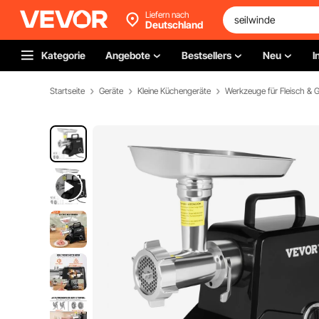
Liefern nach
Deutschland
Kategorie
Angebote
Bestsellers
Neu
I
Startseite
Geräte
Kleine Küchengeräte
Werkzeuge für Fleisch & G