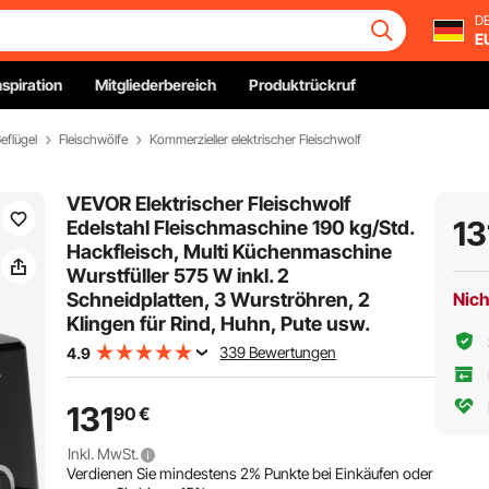
DE
E
nspiration
Mitgliederbereich
Produktrückruf
eflügel
Fleischwölfe
Kommerzieller elektrischer Fleischwolf
VEVOR Elektrischer Fleischwolf
13
Edelstahl Fleischmaschine 190 kg/Std.
Hackfleisch, Multi Küchenmaschine
Wurstfüller 575 W inkl. 2
Schneidplatten, 3 Wurströhren, 2
Nich
Klingen für Rind, Huhn, Pute usw.
339 Bewertungen
4.9
131
90
€
Inkl. MwSt.
Verdienen Sie mindestens
2%
Punkte bei Einkäufen oder