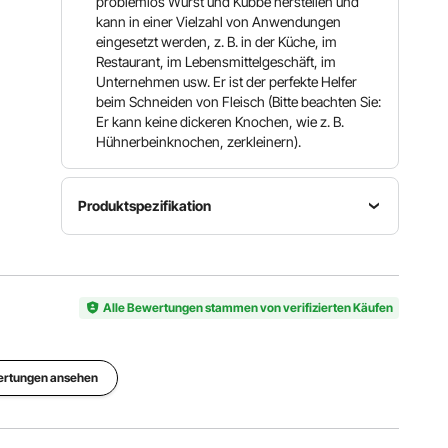
problemlos Wurst und Kubbe herstellen und
kann in einer Vielzahl von Anwendungen
eingesetzt werden, z. B. in der Küche, im
Restaurant, im Lebensmittelgeschäft, im
Unternehmen usw. Er ist der perfekte Helfer
beim Schneiden von Fleisch (Bitte beachten Sie:
Er kann keine dickeren Knochen, wie z. B.
Hühnerbeinknochen, zerkleinern).
Produktspezifikation
Leistung
Spannung
Modell
575 W
220 V / 50
1A-PG612
(max. 1100
Hz
Alle Bewertungen stammen von verifizierten Käufen
W)
Effizienz
Belastbarkeit
Kontinuierliche
(pro Std.)
des Tabletts
Arbeitszeit
ertungen ansehen
419 lbs /
11 lbs / 5
(Min.)
190 kg
kg
≥ 15