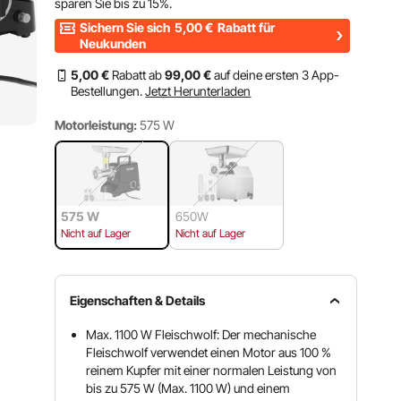
sparen Sie bis zu
15%
.
Sichern Sie sich
5,00
€
Rabatt für
Neukunden
5
,00
€
Rabatt ab
99
,00
€
auf deine ersten 3 App-
Bestellungen.
Jetzt Herunterladen
Motorleistung:
575 W
575 W
650W
Nicht auf Lager
Nicht auf Lager
Eigenschaften & Details
Max. 1100 W Fleischwolf: Der mechanische
Fleischwolf verwendet einen Motor aus 100 %
reinem Kupfer mit einer normalen Leistung von
bis zu 575 W (Max. 1100 W) und einem