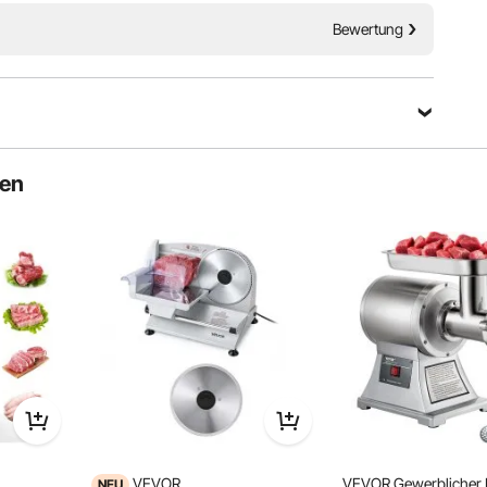
Feine Details
Bewertung
Eine Frage stellen
ten
Sortieren nach：
Ausgewählte Fragen
VEVOR
VEVOR Gewerblicher 
NEU