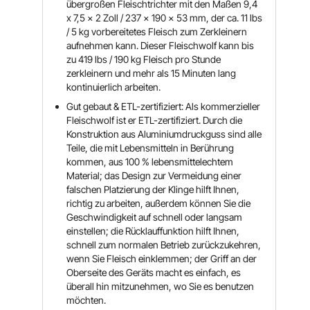
übergroßen Fleischtrichter mit den Maßen 9,4
x 7,5 x 2 Zoll / 237 x 190 x 53 mm, der ca. 11 lbs
/ 5 kg vorbereitetes Fleisch zum Zerkleinern
aufnehmen kann. Dieser Fleischwolf kann bis
zu 419 lbs / 190 kg Fleisch pro Stunde
zerkleinern und mehr als 15 Minuten lang
kontinuierlich arbeiten.
Gut gebaut & ETL-zertifiziert: Als kommerzieller
Fleischwolf ist er ETL-zertifiziert. Durch die
Konstruktion aus Aluminiumdruckguss sind alle
Teile, die mit Lebensmitteln in Berührung
kommen, aus 100 % lebensmittelechtem
Material; das Design zur Vermeidung einer
falschen Platzierung der Klinge hilft Ihnen,
richtig zu arbeiten, außerdem können Sie die
Geschwindigkeit auf schnell oder langsam
einstellen; die Rücklauffunktion hilft Ihnen,
schnell zum normalen Betrieb zurückzukehren,
wenn Sie Fleisch einklemmen; der Griff an der
Oberseite des Geräts macht es einfach, es
überall hin mitzunehmen, wo Sie es benutzen
möchten.