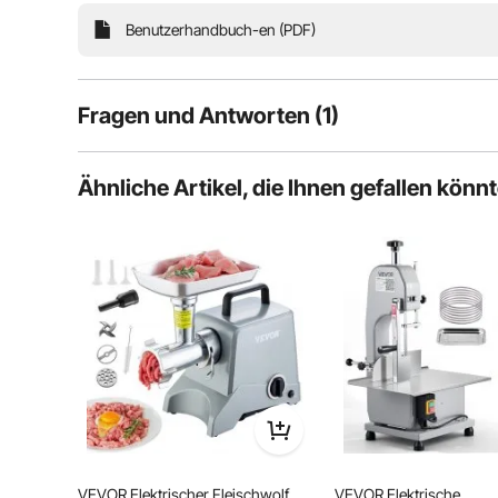
Schnelles Zerkleinern
Benutzerhandbuch-en (PDF)
Fragen und Antworten (1)
1
Fragen
Ähnliche Artikel, die Ihnen gefallen könn
F:
Hat das Gerät ein Getriebe aus Plastik oder Stahl?
Diese Frage beantworten
A:
Es handelt sich um Plastikausrüstung.
Von vevor
an Sep 28, 2023
Hilfreich (
1
)
VEVOR Elektrischer Fleischwolf
VEVOR Elektrische