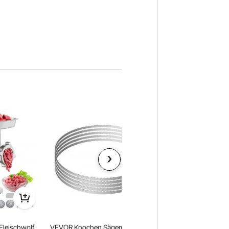
Fleischwolf
VEVOR Knochen Sägemaschine
VEVOR Kommerziell