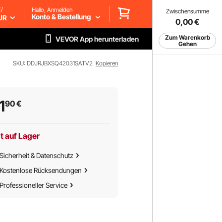
/
Hallo, Anmelden
Zwischensumme
Konto & Bestellung
UR
0,00
€
Zum Warenkorb
VEVOR App herunterladen
Gehen
SKU: DDJRJBXSQ42031SATV2
Kopieren
1
90
€
t auf Lager
Sicherheit & Datenschutz
Kostenlose Rücksendungen
Professioneller Service