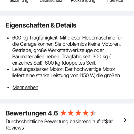
Bezahlung
Datenschutz
Rücksendung
r Service
Eigenschaften & Details
600 kg Tragfähigkeit: Mit dieser Hebemaschine für
die Garage können Sie problemlos kleine Motoren,
Getriebe, große Werkstattwerkzeuge oder
Baumaterialien heben. Tragfähigkeit: 300 kg (
einzelnes Seil), 600 kg (doppeltes Seil).
Leistungsstarker Motor: Der hochwertige Motor
liefert eine starke Leistung von 1150 W, die großen
Kräften standhalten kann, ohne dass die elektrische
Mehr sehen
Seilwinde verformt wird. Darüber hinaus kann das
große Kühlgebläse die Maschine schnell abkühlen,
um eine Überhitzung zu vermeiden. Daher sorgt
dieser leistungsstarke Motor für einen effizienten
Bewertungen
4.6
Betrieb und spart Ihnen mehr Zeit und Energie.
Bequem zu installieren: Er kann mit Metall- oder
Durchschnittliche Bewertung basierend auf: #$1#
Massivholzleisten direkt an die Decke gehängt
Reviews
werden. Außerdem ist er mit einem Not-Ausschalter