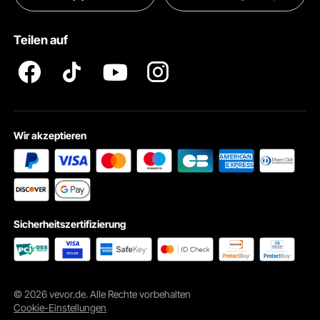
Pro Mitgliedsprogramm AGB
VEVOR Produkt-Rückruferklärungen
Teilen auf
Impressum
Wir akzeptieren
Sicherheitszertifizierung
Controller
Mit der kabellosen Fernbedienung können Sie den Hebezug aus
© 2026 vevor.de. Alle Rechte vorbehalten
sicherer Entfernung bedienen.
Cookie-Einstellungen