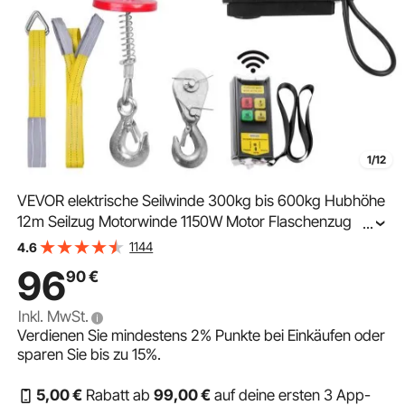
1/12
VEVOR elektrische Seilwinde 300kg bis 600kg Hubhöhe
12m Seilzug Motorwinde 1150W Motor Flaschenzug
...
10m/min Hubgeschwindigkeit Hebezug mit kabelloser
1144
4.6
Fernbedienung Seilhebezug Kettenzug
96
90
€
Inkl. MwSt.
Verdienen Sie mindestens
2%
Punkte bei Einkäufen oder
sparen Sie bis zu
15%
.
5
,00
€
Rabatt ab
99
,00
€
auf deine ersten 3 App-