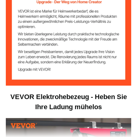
1150 W
Motorleistung
220-240 V
Spannung
Φ 4 mm * L12 m (19 Stränge)
Seilgröße
390 x 150 x 180 mm (15,4 x
Produktabmessun
gen
5,9 x 7,1 Zoll)
16,5 kg (36,38 lbs)
Produktgewicht
VEVOR Elektrohebezeug - Heben Sie
Ihre Ladung mühelos