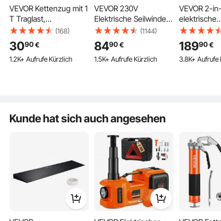
VEVOR Kettenzug mit 1
VEVOR 230V
VEVOR 2-in
T Traglast,
Elektrische Seilwinde
elektrische
Handkettenzug, 3 m
125kg bis 250kg
Hebewinde,
(168)
(1144)
Hubhöhe, Hebezug
Hubhöhe 12m Seilzug
Kapazität, 
30
84
189
90
90
90
€
€
€
mit G70-Kette,
Motorwinde 510W
tragbare Kra
1.2K+ Aufrufe Kürzlich
1.5K+ Aufrufe Kürzlich
3.8K+ Aufrufe 
Hochleistungs-
Motor Flaschenzug
30 m Hubhö
Flaschenzug, manuelle
10m/min
m/min mit K
Hebezeuge,
Hubgeschwindigkeit
kabelloser
Kettenflaschenzug für
Hebezug mit
Fernbedienu
Garagen, Lager,
kabelloser
Garage, Lage
Automobilmaschinen,
Fernbedienung
Hebe- &
Kunde hat sich auch angesehen
Rot
Seilhebezug
Abschleppar
Kettenzug
Heben von Garagen
Heben von Lagern