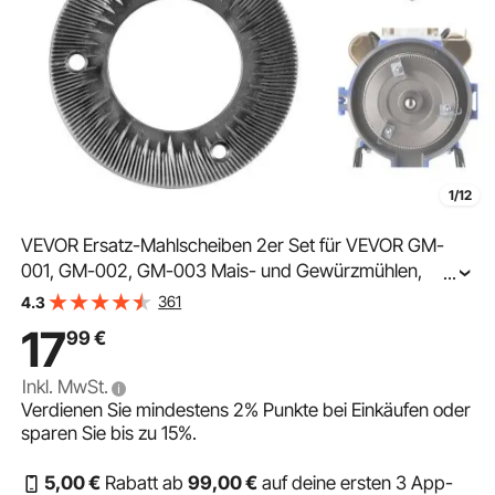
1/12
VEVOR Ersatz-Mahlscheiben 2er Set für VEVOR GM-
001, GM-002, GM-003 Mais- und Gewürzmühlen,
...
Mahlplatten für Trockenmahlung, Passend für Mais,
361
4.3
Getreide & Gewürze, Trockenmahlscheiben aus
17
99
€
Gusseisen
Inkl. MwSt.
Verdienen Sie mindestens
2%
Punkte bei Einkäufen oder
sparen Sie bis zu
15%
.
5
,00
€
Rabatt ab
99
,00
€
auf deine ersten 3 App-