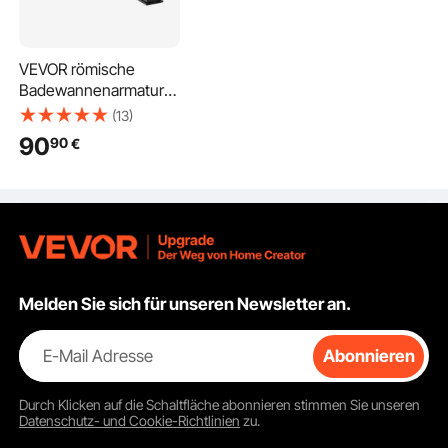
VEVOR römische
Badewannenarmatur
Wannenarmaturen-Set
(13)
mit 3 Löchern & 2
90
90
€
Griffen,
Badewannenhahn aus
Edelstahl mit
schmalem Auslauf für
die Deckmontage zum
Waschen Baden von
Haustieren Erwachsen
Melden Sie sich für unseren Newsletter an.
E-Mail Adresse
Abonnieren
Durch Klicken auf die Schaltfläche
abonnieren
stimmen Sie unseren
Datenschutz- und Cookie-Richtlinien
zu.