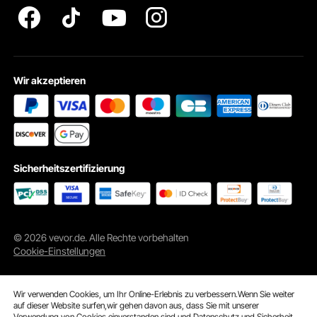
Wir akzeptieren
Sicherheitszertifizierung
© 2026 vevor.de. Alle Rechte vorbehalten
Cookie-Einstellungen
Wir verwenden Cookies, um Ihr Online-Erlebnis zu verbessern.Wenn Sie weiter
auf dieser Website surfen,wir gehen davon aus, dass Sie mit unserer
Verwendung von Cookies einverstanden sind und
Datenschutz und Sicherheit.