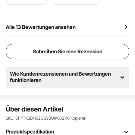
Druckregulierung und funktioniert reibungslos mit
minimalem Kraftaufwand. Dieses Design reduziert
effektiv Tropfen und garantiert eine langfristige,
zuverlässige Nutzung
Alle 13 Bewertungen ansehen
Benutzerfreundlich: Dieses Badewannenarmatur-Set
für die Deckmontage bietet zwei Griffe für eine
präzise und schnelle Temperatureinstellung. Das
durchdachte Design sorgt für eine reibungslose und
Schreiben Sie eine Rezension
einfache Wasserkontrolle und verbessert Ihr
Badeerlebnis mit gleichbleibendem Komfort und
Bequemlichkeit
Wie Kundenrezensionen und Bewertungen
funktionieren
Über diesen Artikel
SKU: DFPTKBDHS2GS9BUIK002V0
Kopieren
Produktspezifikation