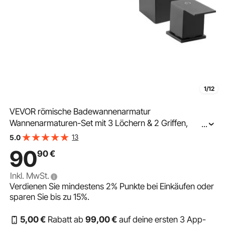
1/12
VEVOR römische Badewannenarmatur
Wannenarmaturen-Set mit 3 Löchern & 2 Griffen,
...
Badewannenhahn aus Edelstahl mit schmalem Auslauf
13
5.0
für die Deckmontage zum Waschen Baden von
90
90
€
Haustieren Erwachsen
Inkl. MwSt.
Verdienen Sie mindestens
2%
Punkte bei Einkäufen oder
sparen Sie bis zu
15%
.
5
,00
€
Rabatt ab
99
,00
€
auf deine ersten 3 App-