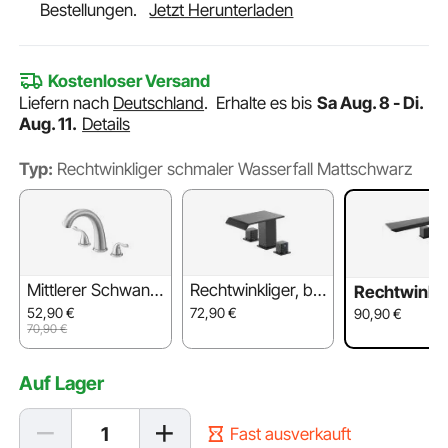
Bestellungen.
Jetzt Herunterladen
Kostenloser Versand
Liefern nach
Deutschland
.
Erhalte es bis
Sa Aug. 8 - Di.
Aug. 11.
Details
Typ:
Rechtwinkliger schmaler Wasserfall Mattschwarz
Mittlerer Schwan
Rechtwinkliger, br
Rechtwinkli
Gebürstetes Nicke
eiter Wasserfall M
chmaler Wa
52,90
€
72,90
€
90,90
€
l
attschwarz
all Mattsch
70,90
€
Auf Lager
Fast ausverkauft