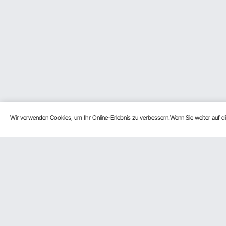
Wir verwenden Cookies, um Ihr Online-Erlebnis zu verbessern.Wenn Sie weiter auf 
Kundenservice
Ressource
Kontaktieren Sie uns
Mitgliederp
Rückgaben & Ersatz
Pro-Mitglie