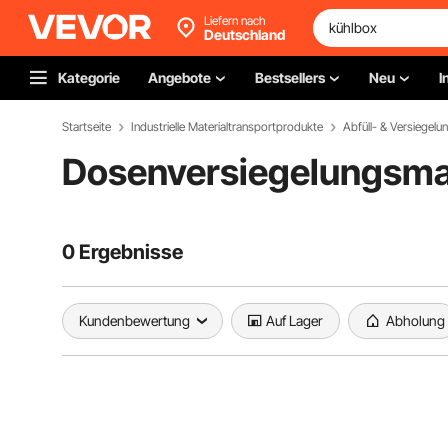
Liefern nach
Deutschland
Kategorie
Angebote
Bestsellers
Neu
I
Startseite
Industrielle Materialtransportprodukte
Abfüll- & Versiegelu
Dosenversiegelungsm
0 Ergebnisse
Kundenbewertung
Auf Lager
Abholung