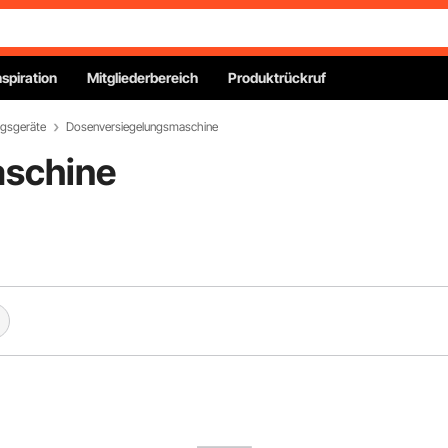
nspiration
Mitgliederbereich
Produktrückruf
ngsgeräte
Dosenversiegelungsmaschine
aschine