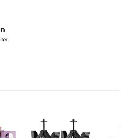
en
ter.