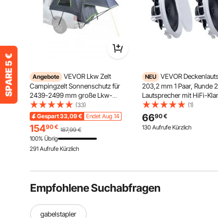
VEVOR Lkw Zelt
VEVOR Deckenlaut
Angebote
NEU
Campingzelt Sonnenschutz für
203,2 mm 1 Paar, Runde 
2439-2499 mm große Lkw-
Lautsprecher mit HiFi-Kl
Ladeflächen, wasserdichtes Truck-
150 W Spitzenleistung,
(33)
(1)
Zelt mit erweiterbarer Markise &
Lautsprecher für Feuchte
66
Gespart
33,09
€
Endet Aug 14
90
€
Regendach &
Umgebungen, Bad, Küche
154
90
€
130 Aufrufe Kürzlich
187,99
€
Aufbewahrungstasche,
Überdachte Veranden,
100% Übrig
Sonnenschutz zum Camping
Deckeneinbau
291 Aufrufe Kürzlich
Empfohlene Suchabfragen
gabelstapler