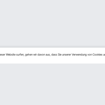
dieser Website surfen, gehen wir davon aus, dass Sie unserer Verwendung von Cookies 
n
Über Uns
rogramm
Über VEVOR
derprogramm
Nutzungsbedingungen