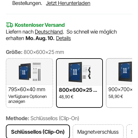
Bestellungen.
Jetzt Herunterladen
Kostenloser Versand
Liefern nach
Deutschland
.
So schnell wie möglich
erhalten
Mo. Aug. 10.
Details
Größe:
800x600x25 mm
795x60x40 mm
900x700x3
800x600x25 m
m
Verfügbare Optionen
58,90
€
48,90
€
anzeigen
Methode:
Schlüssellos (Clip-On)
Schlüssellos (Clip-On)
Magnetverschluss
Sc