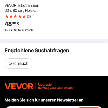
VEVOR Trikotrahmen
60 x 80 cm, Holz-
Trikot-Bildrahmen mit
(2)
PC-Platte und 98 %
48
90
€
UV-Schutz,
156 Aufrufe Kürzlich
Objektrahmen mit
Aufhänger, Trikotvitrine
für Baseball-,
Basketball-, Football-
Empfohlene Suchabfragen
und Hockeytrikots,
Schwarz
c-schlauch
Melden Sie sich für unseren Newsletter an.