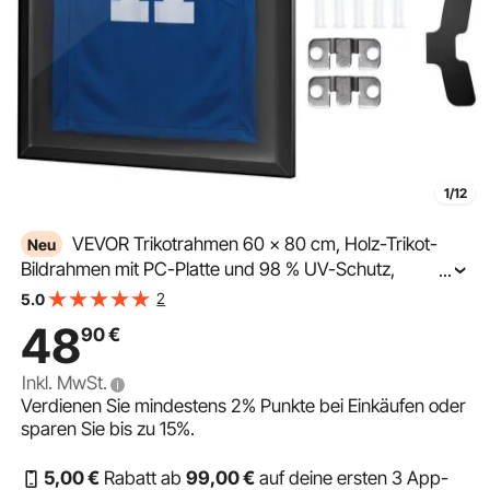
1/12
VEVOR Trikotrahmen 60 x 80 cm, Holz-Trikot-
Neu
Bildrahmen mit PC-Platte und 98 % UV-Schutz,
...
Objektrahmen mit Aufhänger, Trikotvitrine für Baseball-,
2
5.0
Basketball-, Football- und Hockeytrikots, Schwarz
48
90
€
Inkl. MwSt.
Verdienen Sie mindestens
2%
Punkte bei Einkäufen oder
sparen Sie bis zu
15%
.
5
,00
€
Rabatt ab
99
,00
€
auf deine ersten 3 App-