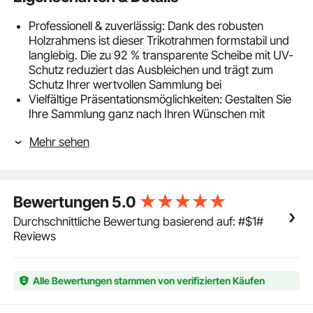
Professionell & zuverlässig: Dank des robusten
Holzrahmens ist dieser Trikotrahmen formstabil und
langlebig. Die zu 92 % transparente Scheibe mit UV-
Schutz reduziert das Ausbleichen und trägt zum
Schutz Ihrer wertvollen Sammlung bei
Vielfältige Präsentationsmöglichkeiten: Gestalten Sie
Ihre Sammlung ganz nach Ihren Wünschen mit
verschiedenen Präsentationsarten. Diese Trikotvitrine
Mehr sehen
ermöglicht Ihnen eine individuelle Präsentation, die
jeder Sammlung von Sport-Erinnerungsstücken Stil
und Charakter verleiht
Geeignet für verschiedene Trikotarten: Diese
Bewertungen
5.0
vielseitige Trikotvitrine wurde für Baseball-,
Basketball-, Football- und Fußballtrikots sowie weitere
Durchschnittliche Bewertung basierend auf: #$1#
Trikotarten entwickelt und eignet sich auch für
Reviews
Uniformen, signierte Kleidungsstücke und
Sammlerstücke
Einfache Montage: Dank der einfachen Konstruktion
Alle Bewertungen stammen von verifizierten Käufen
und des kompletten Montagezubehörs lässt sich
dieser Trikot-Bilderrahmen schnell aufbauen und an