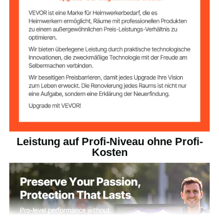
Material der
0,07 Zoll / 1,7 mm PC-Panel
Anzeigeoberfläch
e
Metallaufhänger +
Befestigungsmeth
Pappaufhänger +
ode
Stecknadeln
Anzeigeausrichtu
Vertikal
ng
Schwarz
Farbe
Leistung auf Profi-Niveau ohne Profi-
Kosten