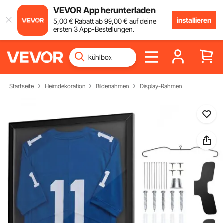
VEVOR App herunterladen
installieren
5
,00
€
Rabatt ab
99
,00
€
auf deine
ersten 3 App-Bestellungen.
Startseite
Heimdekoration
Bilderrahmen
Display-Rahmen