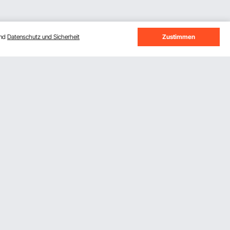
und
Datenschutz und Sicherheit
Zustimmen
Melden Sie sich für unseren Newsletter
an.
Abonnieren
Durch Klicken auf die Schaltfläche
abonnieren
stimmen
Sie unseren
Datenschutz- und Cookie-Richtlinien
zu.
VEVOR App herunterladen