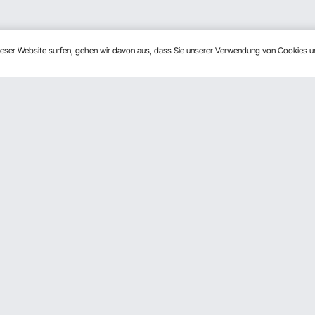
dieser Website surfen, gehen wir davon aus, dass Sie unserer Verwendung von Cookies 
n
Über Uns
rogramm
Über VEVOR
derprogramm
Nutzungsbedingungen
ftsprogramm
Datenschutzerklärung
Programm
Pro Mitgliedsprogramm AGB
Impressum