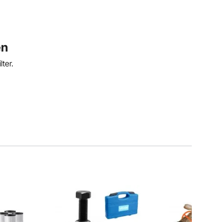
en
ter.