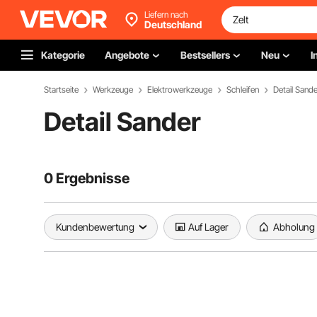
Liefern nach
Deutschland
Kategorie
Angebote
Bestsellers
Neu
I
Startseite
Werkzeuge
Elektrowerkzeuge
Schleifen
Detail Sande
Detail Sander
0 Ergebnisse
Kundenbewertung
Auf Lager
Abholung