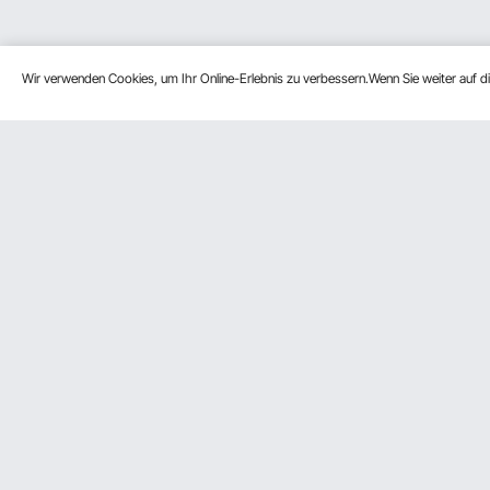
Wir verwenden Cookies, um Ihr Online-Erlebnis zu verbessern.Wenn Sie weiter auf 
Kundenservice
Ressource
Kontaktieren Sie uns
Mitgliederp
Rückgaben & Ersatz
Pro-Mitglie
Ihre Bestellungen
Partnerscha
Ihr Konto
Influencer 
Versandkosten & Richtlinien
Zahlungsmethoden
Hilfe & FAQs