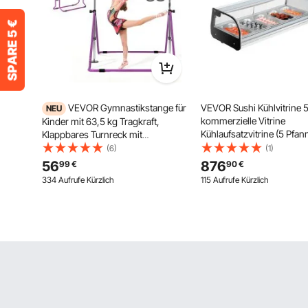
VEVOR Gymnastikstange für
VEVOR Sushi Kühlvitrine 
NEU
kommerzielle Vitrine
Kinder mit 63,5 kg Tragkraft,
Kühlaufsatzvitrine (5 Pfan
Klappbares Turnreck mit
gebogenem Glas & LED-
Turnringen, Höhenverstellbare
(6)
(1)
Beleuchtung & digitaler
Turnstange für Indoor- und
56
876
99
€
90
€
Temperaturregelung, Küh
Outdoor-Training,
334 Aufrufe Kürzlich
115 Aufrufe Kürzlich
für Theke Restaurant Gesc
Heimtrainingsgerät für
Kinderturnen, Lila