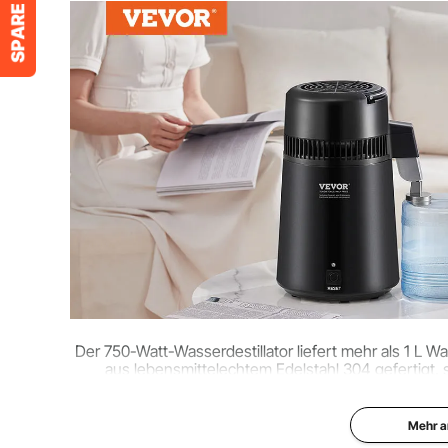
Schalenmaterial
Kunststoff PP
Produktgewicht
8,16 lbs / 3,7 k
Der 750-Watt-Wasserdestillator liefert mehr als 1 L Wa
aus lebensmittelechtem Edelstahl 304 gefertigt, 
Versorgung mit d
Mehr a