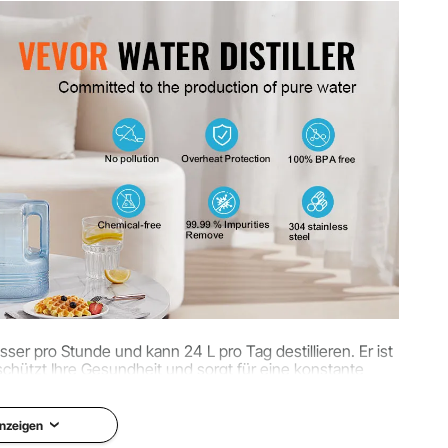
g
sser pro Stunde und kann 24 L pro Tag destillieren. Er ist
schützt Ihre Gesundheit und sorgt für eine konstante
estilliertem Wasser.
nzeigen