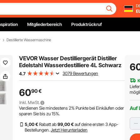
DE
E
nspiration
Mitgliederbereich
Produktrückruf
r
Destillierte Wassermaschine
VEVOR Wasser Destilliergerät Distiller
6
Edelstahl Wasserdestilliere 4L Schwarz
3079 Bewertungen
4.7
K
Liefe
60
90
€
mögli
Inkl. MwSt.
Auf 
Verdienen Sie mindestens
2%
Punkte bei Einkäufen oder
sparen Sie bis zu
15%
.
5
,00
€
Rabatt ab
99
,00
€
auf deine ersten 3 App-
Bestellungen.
Jetzt Herunterladen