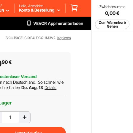
/
Hallo, Anmelden
Zwischensumme
Konto & Bestellung
UR
0,00
€
Zum Warenkorb
VEVOR App herunterladen
Gehen
SKU: BXGZLSJXB4LDCQHM3V2
Kopieren
0
90
€
ostenloser Versand
rn nach
Deutschland
.
So schnell wie
ch erhalten
Do. Aug. 13
Details
Lager