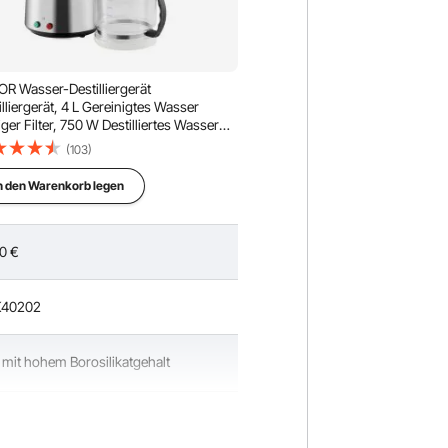
R Wasser-Destilliergerät
illiergerät, 4 L Gereinigtes Wasser
iger Filter, 750 W Destilliertes Wasser
r, Edelstahl Innenraum Destilliergerät
(103)
er Silber Haushalt 1 LWasser pro Std.
n den Warenkorb legen
0
€
40202
 mit hohem Borosilikatgehalt
 lbs / 4,6 kg