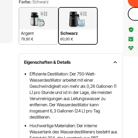
Farbe:
Schwarz
Argent
Schwarz
79,90
€
60,90
€
Eigenschaften & Details
Effiziente Destillation: Der 750-Watt-
Wasserdestillator arbeitet mit einer
Geschwindigkeit von mehr als 0,26 Gallonen (1
L) pro Stunde und ist in der Lage, die meisten
Verunreinigungen aus Leitungswasser zu
entfernen. Der Wasserdestillator kann
insgesamt 6,3 Gallonen (24 L) pro Tag
destillieren.
Hochwertige Materialien: Der interne
Wassertank des Wasserdestillierers besteht aus
Edelstahl 304, der Lagertank aus PBT-