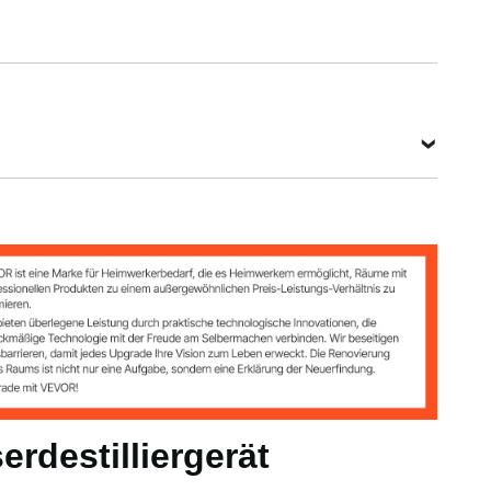
chtes PCTG
rdestilliergerät