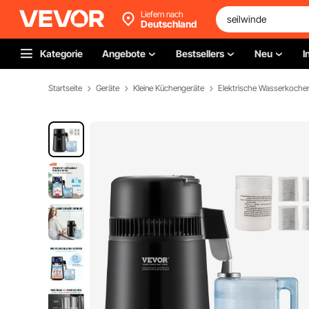
Liefern nach
Deutschland
Kategorie
Angebote
Bestsellers
Neu
I
Startseite
Geräte
Kleine Küchengeräte
Elektrische Wasserkoche