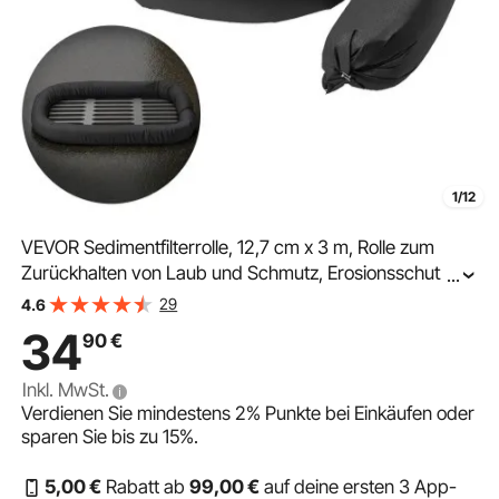
1/12
VEVOR Sedimentfilterrolle, 12,7 cm x 3 m, Rolle zum
Zurückhalten von Laub und Schmutz, Erosionsschutz,
...
Füllung aus Polypropylen, für
29
4.6
Regenwassermanagement, Schutz der
34
90
€
Regenwasserkanalisation
Inkl. MwSt.
Verdienen Sie mindestens
2%
Punkte bei Einkäufen oder
sparen Sie bis zu
15%
.
5
,00
€
Rabatt ab
99
,00
€
auf deine ersten 3 App-