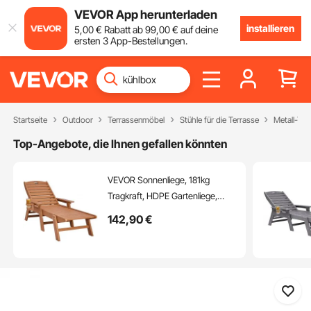
VEVOR App herunterladen
installieren
5
,00
€
Rabatt ab
99
,00
€
auf deine
ersten 3 App-Bestellungen.
Startseite
Outdoor
Terrassenmöbel
Stühle für die Terrasse
Metall-Ter
Top-Angebote, die Ihnen gefallen könnten
VEVOR Sonnenliege, 181kg
Tragkraft, HDPE Gartenliege,
Strandliege mit 6-fach
142
,90
€
verstellbarer Rückenlehne,
Armlehne, Getränkehalter,
Balkonliege, Terrassenliege für
Pool, Terrasse, Patio, Rasen,
Braun