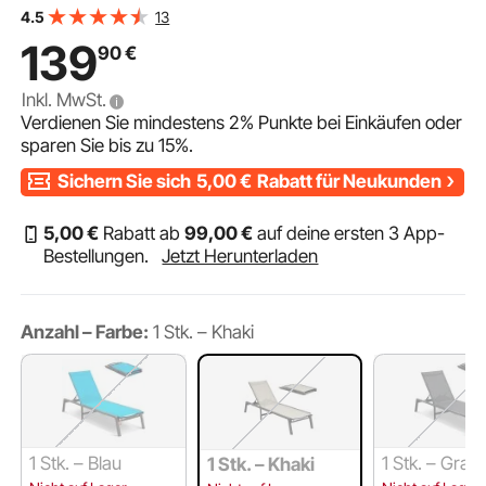
Aluminium, Strandliege, Relaxliege, Gartenmöbel für
13
4.5
Strand, Hof, Camping und Terrasse
139
90
€
Inkl. MwSt.
Verdienen Sie mindestens
2%
Punkte bei Einkäufen oder
sparen Sie bis zu
15%
.
Sichern Sie sich
5,00
€
Rabatt für Neukunden
5
,00
€
Rabatt ab
99
,00
€
auf deine ersten 3 App-
Bestellungen.
Jetzt Herunterladen
Anzahl – Farbe:
1 Stk. – Khaki
1 Stk. – Blau
1 Stk. – Grau
1 Stk. – Khaki